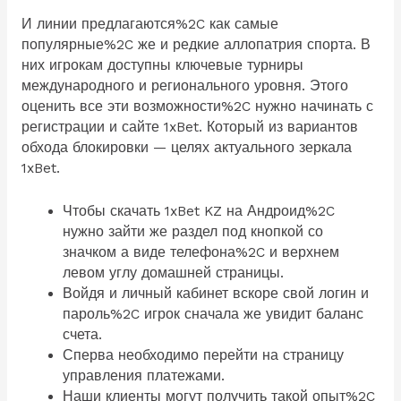
И линии предлагаются%2C как самые
популярные%2C же и редкие аллопатрия спорта. В
них игрокам доступны ключевые турниры
международного и регионального уровня. Этого
оценить все эти возможности%2C нужно начинать с
регистрации и сайте 1xBet. Который из вариантов
обхода блокировки — целях актуального зеркала
1xBet.
Чтобы скачать 1xBet KZ на Андроид%2C
нужно зайти же раздел под кнопкой со
значком а виде телефона%2C и верхнем
левом углу домашней страницы.
Войдя и личный кабинет вскоре свой логин и
пароль%2C игрок сначала же увидит баланс
счета.
Сперва необходимо перейти на страницу
управления платежами.
Наши клиенты могут получить такой опыт%2C