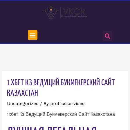
1ХБЕТ КЗ ВЕДУЩИЙ БУКМЕКЕРСКИЙ САЙТ
КАЗАХСТАН
Uncategorized
/ By
proffusservices
1хбет Кз Ведущий Букмекерский Сайт Казахстана