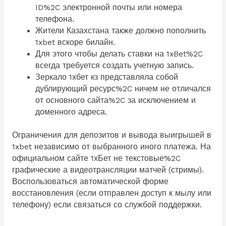
ID%2C электронной почты или номера
телефона.
Жители Казахстана также должно пополнить
1xbet вскоре билайн.
Для этого чтобы делать ставки на 1xBet%2C
всегда требуется создать учетную запись.
Зеркало 1хбет кз представляла собой
дублирующий ресурс%2C ничем не отличался
от основного сайта%2C за исключением и
доменного адреса.
Ограничения для депозитов и вывода выигрышей в
1xbet независимо от выбранного иного платежа. На
официальном сайте 1хБет не текстовые%2C
графические а видеотрансляции матчей (стримы).
Воспользоваться автоматической форме
восстановления (если отправлен доступ к мылу или
телефону) если связаться со службой поддержки.