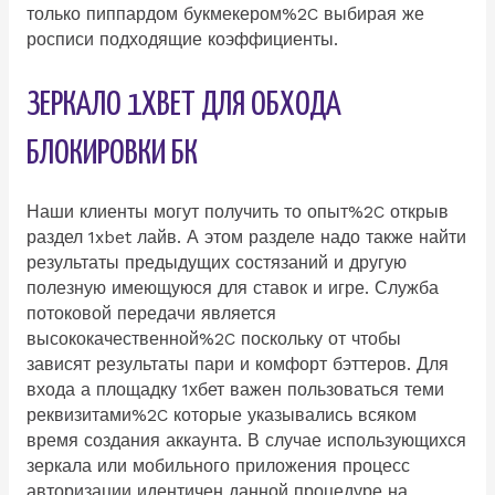
только пиппардом букмекером%2C выбирая же
росписи подходящие коэффициенты.
ЗЕРКАЛО 1XBET ДЛЯ ОБХОДА
БЛОКИРОВКИ БК
Наши клиенты могут получить то опыт%2C открыв
раздел 1xbet лайв. А этом разделе надо также найти
результаты предыдущих состязаний и другую
полезную имеющуюся для ставок и игре. Служба
потоковой передачи является
высококачественной%2C поскольку от чтобы
зависят результаты пари и комфорт бэттеров. Для
входа а площадку 1хбет важен пользоваться теми
реквизитами%2C которые указывались всяком
время создания аккаунта. В случае использующихся
зеркала или мобильного приложения процесс
авторизации идентичен данной процедуре на