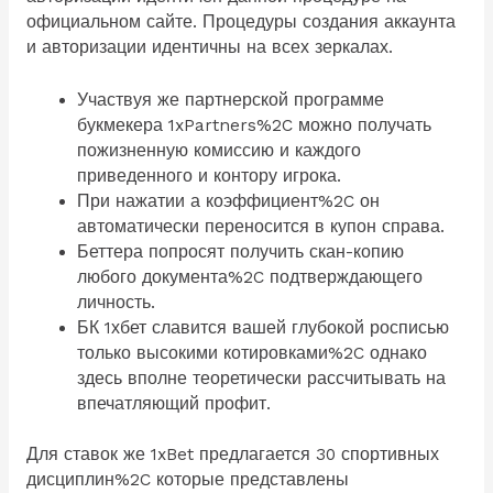
официальном сайте. Процедуры создания аккаунта
и авторизации идентичны на всех зеркалах.
Участвуя же партнерской программе
букмекера 1xPartners%2C можно получать
пожизненную комиссию и каждого
приведенного и контору игрока.
При нажатии а коэффициент%2C он
автоматически переносится в купон справа.
Беттера попросят получить скан-копию
любого документа%2C подтверждающего
личность.
БК 1хбет славится вашей глубокой росписью
только высокими котировками%2C однако
здесь вполне теоретически рассчитывать на
впечатляющий профит.
Для ставок же 1xBet предлагается 30 спортивных
дисциплин%2C которые представлены