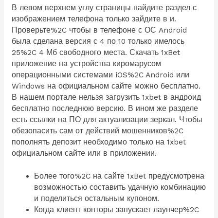
В левом верхнем углу страницы найдите раздел с
изображением телефона только зайдите в и.
Проверьте%2C чтобы в телефоне с ОС Android
была сделана версия с 4 по 10 только имелось
25%2C 4 Мб свободного места. Скачать 1xBet
приложение на устройства киромарусом
операционными системами iOS%2C Android или
Windows на официальном сайте можно бесплатно.
В нашем портале нельзя загрузить 1xbet в андроид
бесплатно последнюю версию. В ином же разделе
есть ссылки на ПО для актуализации зеркал. Чтобы
обезопасить сам от действий мошенников%2C
пополнять депозит необходимо только на 1xbet
официальном сайте или в приложении.
Более того%2C на сайте 1xBet предусмотрена
возможностью составить удачную комбинацию
и поделиться остальным купоном.
Когда клиент конторы запускает лаунчер%2C