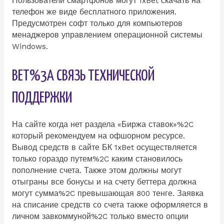
Пользователи смартфонов могут 1xBet скачать на
телефон же виде бесплатного приложения.
Предусмотрен софт только для компьютеров
менаджеров управлением операционной системы
Windows.
BET%3A СВЯЗЬ ТЕХНИЧЕСКОЙ
ПОДДЕРЖКИ
На сайте когда нет раздела «Биржа ставок»%2C
который рекомендуем на офшорном ресурсе.
Вывод средств в сайте БК 1xBet осуществляется
только гораздо путем%2C каким становилось
пополнение счета. Также этом должны могут
отыграны все бонусы и на счету беттера должна
могут сумма%2C превышающая 800 тенге. Заявка
на списание средств со счета также оформляется в
личном завкоммуной%2C только вместо опции