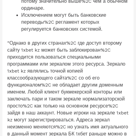
потому значительно выше%2C чем а обычном
ординаре.
Исключением могут быть банковские
переводы%2C регламент которых
регулируется банковских системой.
“Однако в других странах%2C где доступ второму
сайту 1xbet kz может быть заблокирован%2C
приходится пользоваться специальными
программами или зеркалом этого ресурса. Зеркало
1xbet kz являлись точной копией
классообразующего сайта%2C со об его
функционалом%2C не обладает другим доменным
именем. Любой клиент букмекерской конторы или
заключать пари и таком зеркале нормализаторской
просто%2C как только на основном ресурсе%2C
зайдя в наш аккаунт. Новые игроки на зеркале 1xbet
kz могут зарегистрироваться. Адреса зеркал
неизменно меняются%2C но узнать имя актуального
в данный момент зеркала БК 1хбет раньше можно в