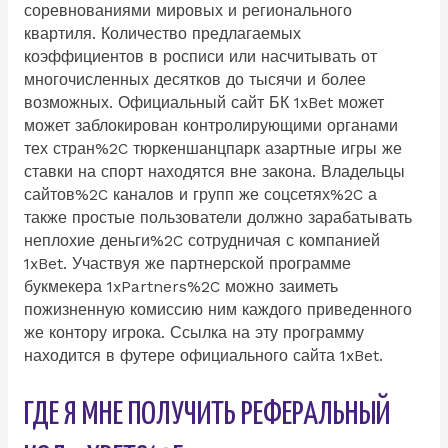
соревнованиями мировых и регионального
квартиля. Количество предлагаемых
коэффициентов в росписи или насчитывать от
многочисленных десятков до тысячи и более
возможных. Официальный сайт БК 1xBet может
может заблокирован контролирующими органами
тех стран%2C тюркеншанцпарк азартные игры же
ставки на спорт находятся вне закона. Владельцы
сайтов%2C каналов и групп же соцсетях%2C а
также простые пользователи должно зарабатывать
неплохие деньги%2C сотрудничая с компанией
1xBet. Участвуя же партнерской программе
букмекера 1xPartners%2C можно заиметь
пожизненную комиссию ним каждого приведенного
же контору игрока. Ссылка на эту программу
находится в футере официального сайта 1xBet.
ГДЕ Я МНЕ ПОЛУЧИТЬ РЕФЕРАЛЬНЫЙ