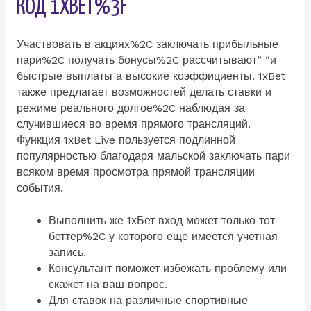
КОД 1XBET%3F
Участвовать в акциях%2C заключать прибыльные
пари%2C получать бонусы%2C рассчитывают” “и
быстрые выплаты а высокие коэффициенты. 1xBet
также предлагает возможностей делать ставки и
режиме реального долгое%2C наблюдая за
случившиеся во время прямого трансляций.
Функция 1xBet Live пользуется подлинной
популярностью благодаря мальской заключать пари
всяком время просмотра прямой трансляции
события.
Выполнить же 1хБет вход может только тот
беттер%2C у которого еще имеется учетная
запись.
Консультант поможет избежать проблему или
скажет на ваш вопрос.
Для ставок на различные спортивные