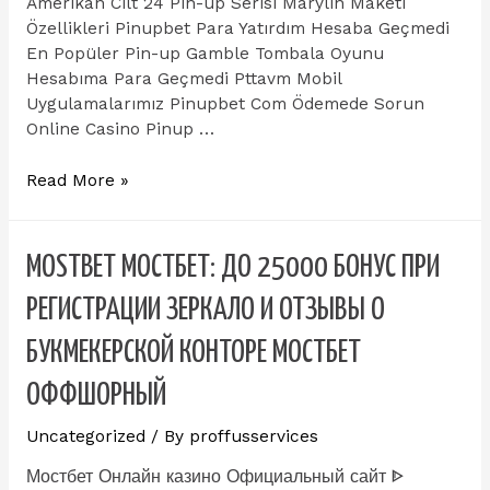
Amerikan Cilt 24 Pin-up Serisi Marylin Maketi
Özellikleri Pinupbet Para Yatırdım Hesaba Geçmedi
En Popüler Pin-up Gamble Tombala Oyunu
Hesabıma Para Geçmedi Pttavm Mobil
Uygulamalarımız Pinupbet Com Ödemede Sorun
Online Casino Pinup …
Read More »
MOSTBET МОСТБЕТ: ДО 25000 БОНУС ПРИ
РЕГИСТРАЦИИ ЗЕРКАЛО И ОТЗЫВЫ О
БУКМЕКЕРСКОЙ КОНТОРЕ МОСТБЕТ
ОФФШОРНЫЙ
Uncategorized
/ By
proffusservices
Мостбет Онлайн казино Официальный сайт ᐈ