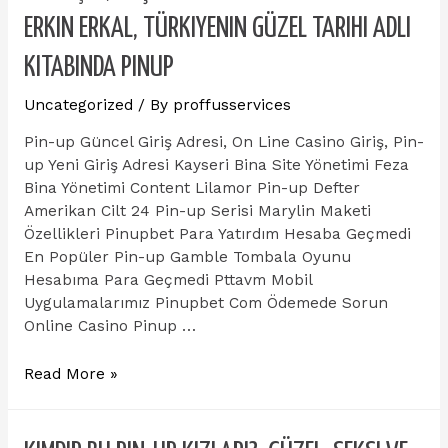
ERKIN ERKAL, TÜRKIYENIN GÜZEL TARIHI ADLI
KITABINDA PINUP
Uncategorized
/ By
proffusservices
Pin-up Güncel Giriş Adresi, On Line Casino Giriş, Pin-
up Yeni Giriş Adresi Kayseri Bina Site Yönetimi Feza
Bina Yönetimi Content Lilamor Pin-up Defter
Amerikan Cilt 24 Pin-up Serisi Marylin Maketi
Özellikleri Pinupbet Para Yatırdım Hesaba Geçmedi
En Popüler Pin-up Gamble Tombala Oyunu
Hesabıma Para Geçmedi Pttavm Mobil
Uygulamalarımız Pinupbet Com Ödemede Sorun
Online Casino Pinup …
Read More »