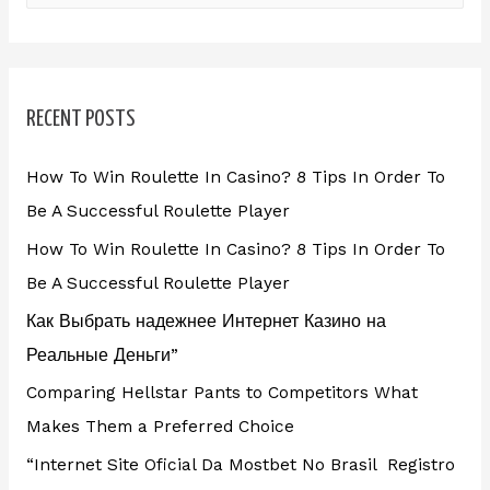
RECENT POSTS
How To Win Roulette In Casino? 8 Tips In Order To
Be A Successful Roulette Player
How To Win Roulette In Casino? 8 Tips In Order To
Be A Successful Roulette Player
Как Выбрать надежнее Интернет Казино на
Реальные Деньги”
Comparing Hellstar Pants to Competitors What
Makes Them a Preferred Choice
“Internet Site Oficial Da Mostbet No Brasil ️ Registro