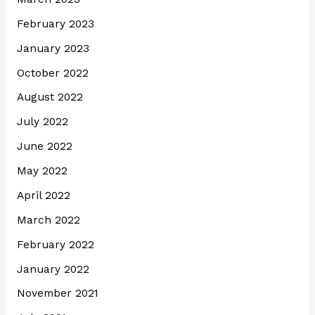
February 2023
January 2023
October 2022
August 2022
July 2022
June 2022
May 2022
April 2022
March 2022
February 2022
January 2022
November 2021