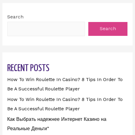
Search
Search
RECENT POSTS
How To Win Roulette In Casino? 8 Tips In Order To
Be A Successful Roulette Player
How To Win Roulette In Casino? 8 Tips In Order To
Be A Successful Roulette Player
Как Выбрать надежнее Интернет Казино на
Реальные Деньги”