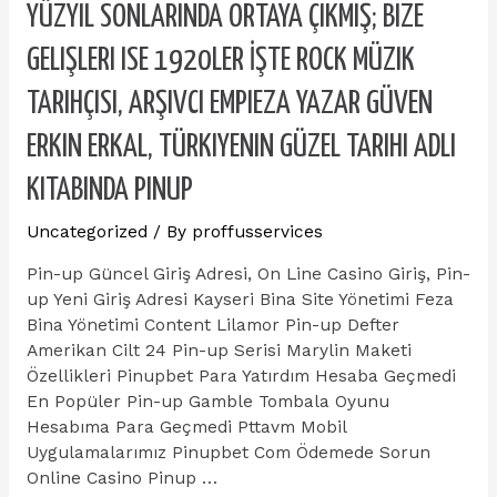
YÜZYIL SONLARINDA ORTAYA ÇIKMIŞ; BIZE
GELIŞLERI ISE 1920LER İŞTE ROCK MÜZIK
TARIHÇISI, ARŞIVCI EMPIEZA YAZAR GÜVEN
ERKIN ERKAL, TÜRKIYENIN GÜZEL TARIHI ADLI
KITABINDA PINUP
Uncategorized
/ By
proffusservices
Pin-up Güncel Giriş Adresi, On Line Casino Giriş, Pin-
up Yeni Giriş Adresi Kayseri Bina Site Yönetimi Feza
Bina Yönetimi Content Lilamor Pin-up Defter
Amerikan Cilt 24 Pin-up Serisi Marylin Maketi
Özellikleri Pinupbet Para Yatırdım Hesaba Geçmedi
En Popüler Pin-up Gamble Tombala Oyunu
Hesabıma Para Geçmedi Pttavm Mobil
Uygulamalarımız Pinupbet Com Ödemede Sorun
Online Casino Pinup …