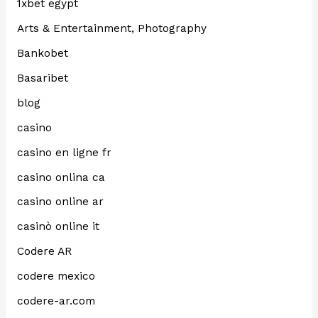
1xbet egypt
Arts & Entertainment, Photography
Bankobet
Basaribet
blog
casino
casino en ligne fr
casino onlina ca
casino online ar
casinò online it
Codere AR
codere mexico
codere-ar.com