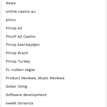
News
online casino au
pinco
PinUp AZ
PinUP AZ Casino
PinUp Azerbaydjan
PinUp Brazil
PinUp Turkey
PL vulkan vegas
Product Reviews, Music Reviews
Sober living
Software development
sweet bonanza