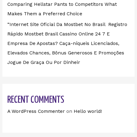
Comparing Hellstar Pants to Competitors What
Makes Them a Preferred Choice
“Internet Site Oficial Da Mostbet No Brasil ️ Registro
Rápido Mostbet Brasil Cassino Online 24 7 E
Empresa De Apostas? Caça-níqueis Licenciados,
Elevados Chances, Bônus Generosos E Promoções ️
Jogue De Graça Ou Por Dinheir
RECENT COMMENTS
A WordPress Commenter
on
Hello world!