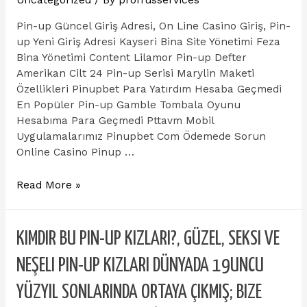
Uncategorized
/ By
proffusservices
Pin-up Güncel Giriş Adresi, On Line Casino Giriş, Pin-
up Yeni Giriş Adresi Kayseri Bina Site Yönetimi Feza
Bina Yönetimi Content Lilamor Pin-up Defter
Amerikan Cilt 24 Pin-up Serisi Marylin Maketi
Özellikleri Pinupbet Para Yatırdım Hesaba Geçmedi
En Popüler Pin-up Gamble Tombala Oyunu
Hesabıma Para Geçmedi Pttavm Mobil
Uygulamalarımız Pinupbet Com Ödemede Sorun
Online Casino Pinup …
Read More »
KIMDIR BU PIN-UP KIZLARI?, GÜZEL, SEKSI VE
NEŞELI PIN-UP KIZLARI DÜNYADA 19UNCU
YÜZYIL SONLARINDA ORTAYA ÇIKMIŞ; BIZE