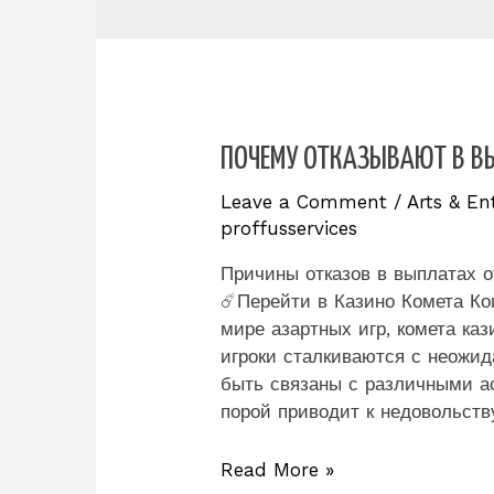
ПОЧЕМУ ОТКАЗЫВАЮТ В ВЫ
Leave a Comment
/
Arts & E
proffusservices
Причины отказов в выплатах о
☄️Перейти в Казино Комета Ко
мире азартных игр, комета каз
игроки сталкиваются с неожид
быть связаны с различными а
порой приводит к недовольст
Read More »