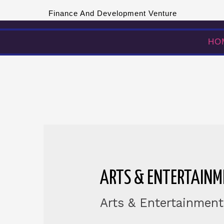
Finance And Development Venture
HOME
ABOUT US
HO
ARTS & ENTERTAINM
Arts & Entertainment