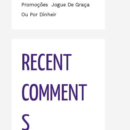
Promoções ️ Jogue De Graça
Ou Por Dinheir
RECENT
COMMENT
S