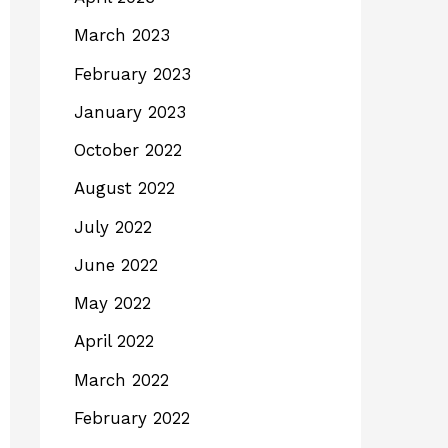
March 2023
February 2023
January 2023
October 2022
August 2022
July 2022
June 2022
May 2022
April 2022
March 2022
February 2022