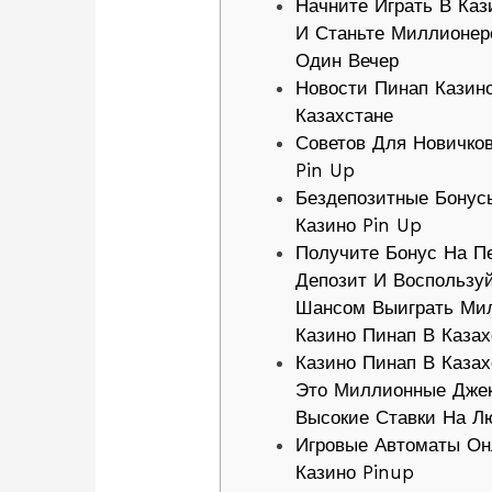
Начните Играть В Каз
И Станьте Миллионер
Один Вечер
Новости Пинап Казин
Казахстане
Советов Для Новичков
Pin Up
Бездепозитные Бонус
Казино Pin Up
Получите Бонус На П
Депозит И Воспользу
Шансом Выиграть Ми
Казино Пинап В Казах
Казино Пинап В Каза
Это Миллионные Дже
Высокие Ставки На Л
Игровые Автоматы Он
Казино Pinup