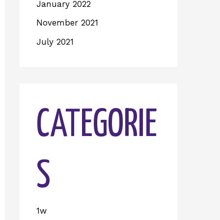
January 2022
November 2021
July 2021
CATEGORIE
S
1w