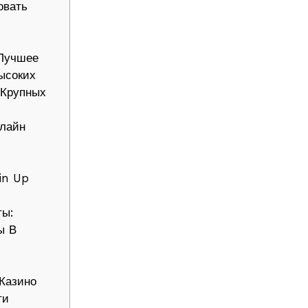
овать
Лучшее
ысоких
 Крупных
лайн
in Up
ты:
ы В
Казино
ти