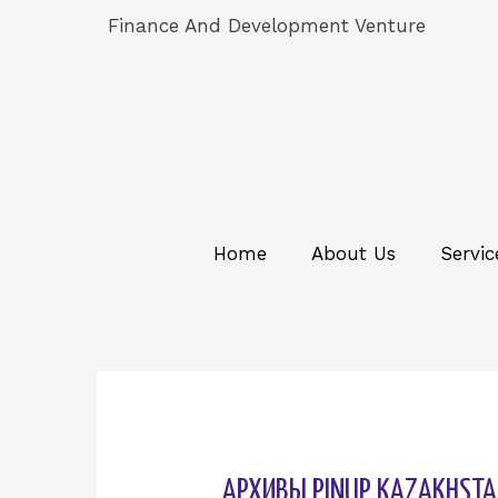
Finance And Development Venture
Home
About Us
Servic
АРХИВЫ PINUP KAZAKHSTA