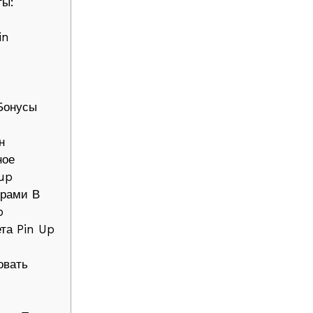
ты:
in
Бонусы
н
ное
-up
рами В
p
та Pin Up
овать