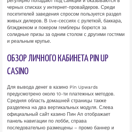
регулярно попадают под санкции и оказываются в
черных списках у интернет-провайдеров. Среди
посетителей заведения спросом пользуется раздел
живых дилеров. В live-сессиях с рулеткой, баккара,
блэкджеком и покером гемблеры борются за
солидные призы за одним столом с другими гостями
и реальным крупье.
ОБЗОР ЛИЧНОГО КАБИНЕТА PIN UP
CASINO
Для вывода денег в казино Pin Upwards
предусмотрено около 10-ти платежных методов.
Средняя область домашней страницы также
разделена на два вертикальных модуля. Слева
официальный сайт казино Пин Ап отображает
панель навигации по лобби, справа
последовательно размещены – промо баннер и