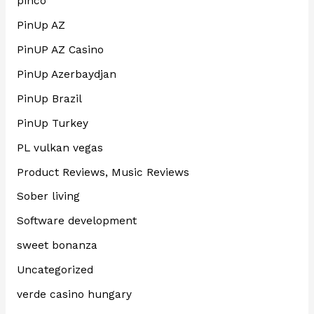
pinco
PinUp AZ
PinUP AZ Casino
PinUp Azerbaydjan
PinUp Brazil
PinUp Turkey
PL vulkan vegas
Product Reviews, Music Reviews
Sober living
Software development
sweet bonanza
Uncategorized
verde casino hungary