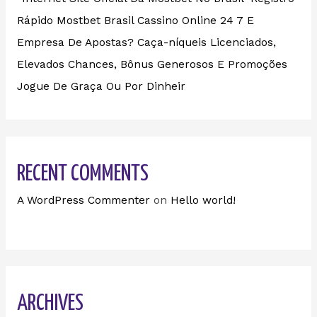
Rápido Mostbet Brasil Cassino Online 24 7 E
Empresa De Apostas? Caça-níqueis Licenciados,
Elevados Chances, Bônus Generosos E Promoções ️
Jogue De Graça Ou Por Dinheir
RECENT COMMENTS
A WordPress Commenter
on
Hello world!
ARCHIVES