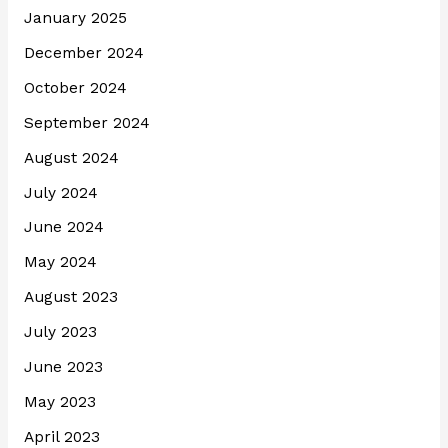
January 2025
December 2024
October 2024
September 2024
August 2024
July 2024
June 2024
May 2024
August 2023
July 2023
June 2023
May 2023
April 2023