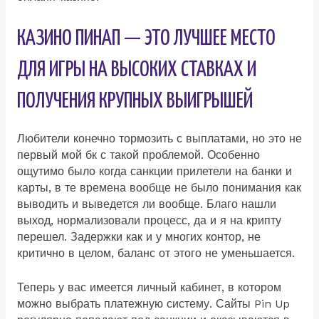
КАЗИНО ПИНАП — ЭТО ЛУЧШЕЕ МЕСТО
ДЛЯ ИГРЫ НА ВЫСОКИХ СТАВКАХ И
ПОЛУЧЕНИЯ КРУПНЫХ ВЫИГРЫШЕЙ
Любители конечно тормозить с выплатами, но это не
первый мой бк с такой проблемой. Особенно
ощутимо было когда санкции прилетели на банки и
карты, в те времена вообще не было понимания как
выводить и выведется ли вообще. Благо нашли
выход, нормализовали процесс, да и я на крипту
перешел. Задержки как и у многих контор, не
критично в целом, баланс от этого не уменьшается.
Теперь у вас имеется личный кабинет, в котором
можно выбрать платежную систему. Сайты Pin Up