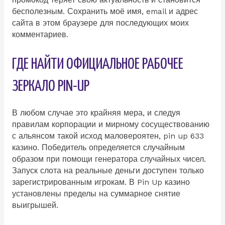
промокод теряет свою актуальность и становится
бесполезным. Сохранить моё имя, email и адрес
сайта в этом браузере для последующих моих
комментариев.
ГДЕ НАЙТИ ОФИЦИАЛЬНОЕ РАБОЧЕЕ
ЗЕРКАЛО PIN-UP
В любом случае это крайняя мера, и следуя
правилам корпорации и мирному сосуществованию
с альянсом такой исход маловероятен, pin up 633
казино. Победитель определяется случайным
образом при помощи генератора случайных чисел.
Запуск слота на реальные деньги доступен только
зарегистрированным игрокам. В Pin Up казино
установлены пределы на суммарное снятие
выигрышей.