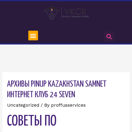
АРХИВЫ PINUP KAZAKHSTAN SAMNET
ИНТЕРНЕТ КЛУБ 24 SEVEN
Uncategorized
/ By
proffusservices
СОВЕТЫ ПО