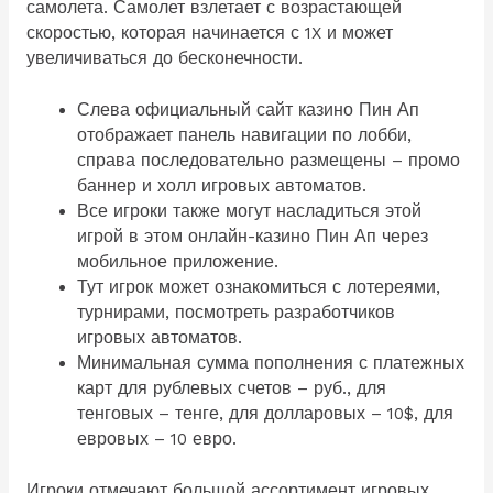
самолета. Самолет взлетает с возрастающей
скоростью, которая начинается с 1X и может
увеличиваться до бесконечности.
Слева официальный сайт казино Пин Ап
отображает панель навигации по лобби,
справа последовательно размещены – промо
баннер и холл игровых автоматов.
Все игроки также могут насладиться этой
игрой в этом онлайн-казино Пин Ап через
мобильное приложение.
Тут игрок может ознакомиться с лотереями,
турнирами, посмотреть разработчиков
игровых автоматов.
Минимальная сумма пополнения с платежных
карт для рублевых счетов – руб., для
тенговых – тенге, для долларовых – 10$, для
евровых – 10 евро.
Игроки отмечают большой ассортимент игровых