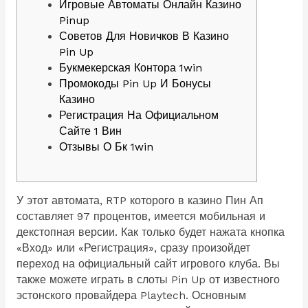
Игровые Автоматы Онлайн Казино
Pinup
Советов Для Новичков В Казино
Pin Up
Букмекерская Контора 1win
Промокоды Pin Up И Бонусы
Казино
Регистрация На Официальном
Сайте 1 Вин
Отзывы О Бк 1win
У этот автомата, RTP которого в казино Пин Ап
составляет 97 процентов, имеется мобильная и
декстопная версии. Как только будет нажата кнопка
«Вход» или «Регистрация», сразу произойдет
переход на официальный сайт игрового клуба. Вы
также можете играть в слоты Pin Up от известного
эстонского провайдера Playtech. Основным