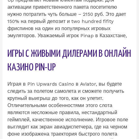
активации приветственного пакета посетителю
нужно потратить чуть больше – 2150 руб. Это дает
150% на первый депозит и two hundred fifity
фриспинов на один из популярных игровых
эмуляторов. Уважаемый игрок Pinap в Казахстане,
ИГРЫ С ЖИВЫМИ ДИЛЕРАМИ В ОНЛАЙН
КАЗИНО PIN-UP
Играя в Pin Upwards Casino в Aviator, вы будете
следить за полетом самолета и сможете получить
крупный выигрыш до того, как он улетит.
Отличительными особенностями этого слота
являются несложные правила, нестандартный
геймплей, качественное исполнение. Игровое поле
выглядит как экран авиадиспетчера, где на черном
фоне изображена траектория быстрого полета