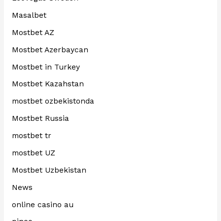
Masalbet
Mostbet AZ
Mostbet Azerbaycan
Mostbet in Turkey
Mostbet Kazahstan
mostbet ozbekistonda
Mostbet Russia
mostbet tr
mostbet UZ
Mostbet Uzbekistan
News
online casino au