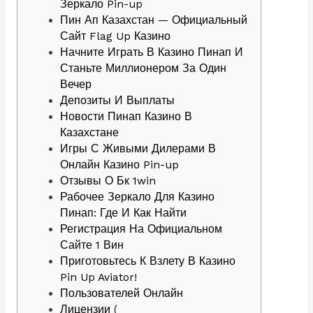
Зеркало Pin-up
Пин Ап Казахстан — Официальный
Сайт Flag Up Казино
Начните Играть В Казино Пинап И
Станьте Миллионером За Один
Вечер
Депозиты И Выплаты
Новости Пинап Казино В
Казахстане
Игры С Живыми Дилерами В
Онлайн Казино Pin-up
Отзывы О Бк 1win
Рабочее Зеркало Для Казино
Пинап: Где И Как Найти
Регистрация На Официальном
Сайте 1 Вин
Приготовьтесь К Взлету В Казино
Pin Up Aviator!
Пользователей Онлайн
Лицензии (