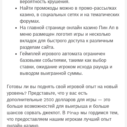
вероятность крушения.
Найти промокоды можно в промо-рассылках
казино, в социальных сетях и на тематических
форумах.
На главной странице онлайн казино Пин Ап в
меню размещен логотип игры и несколько
вкладок для быстрого доступа к различным
разделам сайта.
Геймплей игрового автомата ограничен
базовыми событиями, такими как выбор
ставки, ожидание игроком исхода раунда и
выводом выигранной суммы.
Готовы ли вы поднять свой игровой опыт на новый
уровень? Представьте, что у вас есть
дополнительные 2500 долларов для игры — это
больше возможностей для выигрыша и больше
шансов сорвать джекпот. В Pinap мы гордимся тем,
что предоставляем нашим игрокам лучший опыт
онлайн-казино.