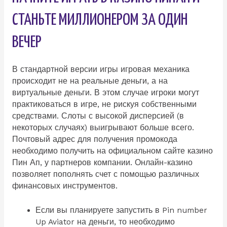
СТАНЬТЕ МИЛЛИОНЕРОМ ЗА ОДИН
ВЕЧЕР
В стандартной версии игры игровая механика
происходит не на реальные деньги, а на
виртуальные деньги. В этом случае игроки могут
практиковаться в игре, не рискуя собственными
средствами. Слоты с высокой дисперсией (в
некоторых случаях) выигрывают больше всего.
Почтовый адрес для получения промокода
необходимо получить на официальном сайте казино
Пин Ап, у партнеров компании. Онлайн-казино
позволяет пополнять счет с помощью различных
финансовых инструментов.
Если вы планируете запустить в Pin number
Up Aviator на деньги, то необходимо