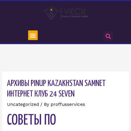
АРХИВЫ PINUP KAZAKHSTAN SAMNET
ИНТЕРНЕТ КЛУБ 24 SEVEN
Uncategorized
/ By
proffusservices
СОВЕТЫ ПО