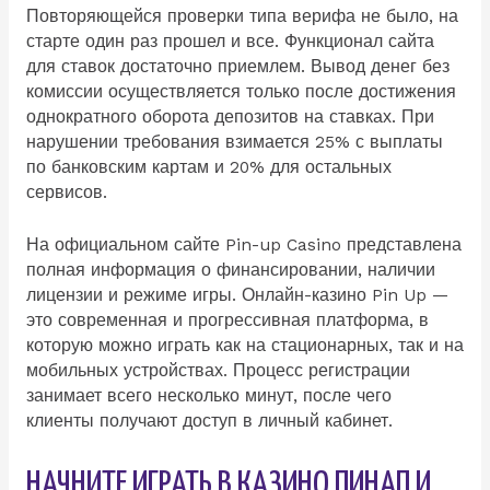
Повторяющейся проверки типа верифа не было, на
старте один раз прошел и все. Функционал сайта
для ставок достаточно приемлем. Вывод денег без
комиссии осуществляется только после достижения
однократного оборота депозитов на ставках. При
нарушении требования взимается 25% с выплаты
по банковским картам и 20% для остальных
сервисов.
На официальном сайте Pin-up Casino представлена
​​полная информация о финансировании, наличии
лицензии и режиме игры. Онлайн-казино Pin Up —
это современная и прогрессивная платформа, в
которую можно играть как на стационарных, так и на
мобильных устройствах. Процесс регистрации
занимает всего несколько минут, после чего
клиенты получают доступ в личный кабинет.
НАЧНИТЕ ИГРАТЬ В КАЗИНО ПИНАП И