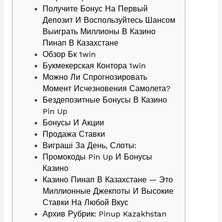
Получите Бонус На Первый
Депозит И Воспользуйтесь Шансом
Выиграть Миллионы В Казино
Пинап В Казахстане
Обзор Бк 1win
Букмекерская Контора 1win
Можно Ли Спрогнозировать
Момент Исчезновения Самолета?
Бездепозитные Бонусы В Казино
Pin Up
Бонусы И Акции
Продажа Ставки
Виграші За День, Слоты:
Промокоды Pin Up И Бонусы
Казино
Казино Пинап В Казахстане — Это
Миллионные Джекпоты И Высокие
Ставки На Любой Вкус
Архив Рубрик: Pinup Kazakhstan