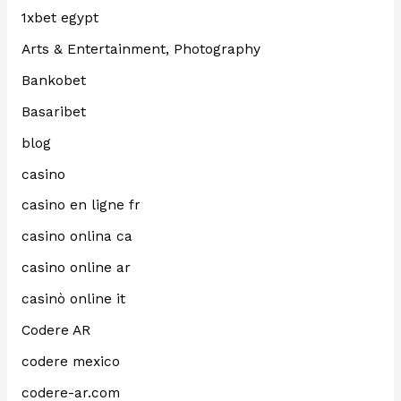
1xbet egypt
Arts & Entertainment, Photography
Bankobet
Basaribet
blog
casino
casino en ligne fr
casino onlina ca
casino online ar
casinò online it
Codere AR
codere mexico
codere-ar.com