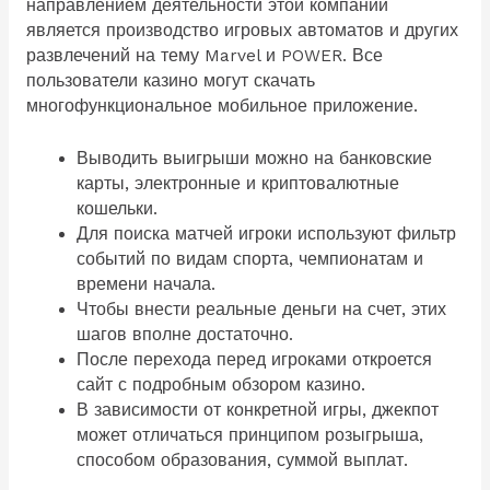
направлением деятельности этой компании
является производство игровых автоматов и других
развлечений на тему Marvel и POWER. Все
пользователи казино могут скачать
многофункциональное мобильное приложение.
Выводить выигрыши можно на банковские
карты, электронные и криптовалютные
кошельки.
Для поиска матчей игроки используют фильтр
событий по видам спорта, чемпионатам и
времени начала.
Чтобы внести реальные деньги на счет, этих
шагов вполне достаточно.
После перехода перед игроками откроется
сайт с подробным обзором казино.
В зависимости от конкретной игры, джекпот
может отличаться принципом розыгрыша,
способом образования, суммой выплат.