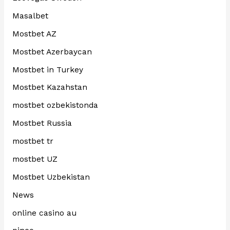
Masalbet
Mostbet AZ
Mostbet Azerbaycan
Mostbet in Turkey
Mostbet Kazahstan
mostbet ozbekistonda
Mostbet Russia
mostbet tr
mostbet UZ
Mostbet Uzbekistan
News
online casino au