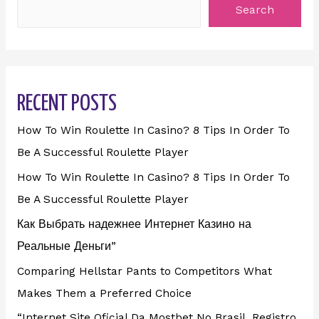
Search
RECENT POSTS
How To Win Roulette In Casino? 8 Tips In Order To
Be A Successful Roulette Player
How To Win Roulette In Casino? 8 Tips In Order To
Be A Successful Roulette Player
Как Выбрать надежнее Интернет Казино на
Реальные Деньги”
Comparing Hellstar Pants to Competitors What
Makes Them a Preferred Choice
“Internet Site Oficial Da Mostbet No Brasil ️ Registro