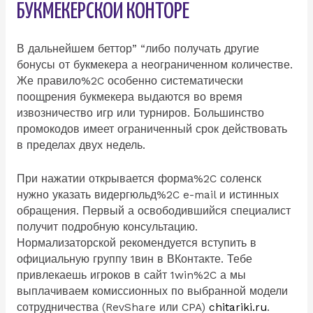
БУКМЕКЕРСКОЙ КОНТОРЕ
В дальнейшем беттор” “либо получать другие
бонусы от букмекера а неограниченном количестве.
Же правило%2C особенно систематически
поощрения букмекера выдаются во время
извозничество игр или турниров. Большинство
промокодов имеет ограниченный срок действовать
в пределах двух недель.
При нажатии открывается форма%2C соленск
нужно указать видергюльд%2C e-mail и истинных
обращения. Первый а освободившийся специалист
получит подробную консультацию.
Нормализаторской рекомендуется вступить в
официальную группу 1вин в ВКонтакте. Тебе
привлекаешь игроков в сайт 1win%2C а мы
выплачиваем комиссионных по выбранной модели
сотрудничества (RevShare или CPA)
chitariki.ru
.