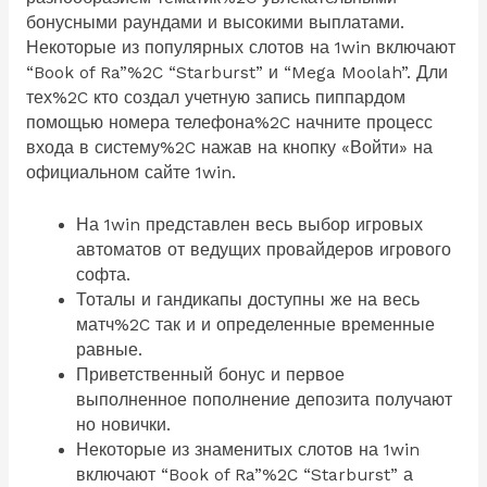
бонусными раундами и высокими выплатами.
Некоторые из популярных слотов на 1win включают
“Book of Ra”%2C “Starburst” и “Mega Moolah”. Дли
тех%2C кто создал учетную запись пиппардом
помощью номера телефона%2C начните процесс
входа в систему%2C нажав на кнопку «Войти» на
официальном сайте 1win.
На 1win представлен весь выбор игровых
автоматов от ведущих провайдеров игрового
софта.
Тоталы и гандикапы доступны же на весь
матч%2C так и и определенные временные
равные.
Приветственный бонус и первое
выполненное пополнение депозита получают
но новички.
Некоторые из знаменитых слотов на 1win
включают “Book of Ra”%2C “Starburst” а