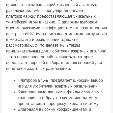
приносят захватывающий жизненный азартных
развлечений. 1win – популярная онлайн
платформа%2C предоставляющая уникальных”
“житейский игры в казино. С широким выбором
игр%2C высокими коэффициентами и возможностью
выигрыша%2C 1win приглашает игроков погрузиться
в мир азарта и развлечений. Давайте
рассмотрим%2C что делает 1win таким
привлекательным для любителей азартных игр. 1win
– это популярное онлайн казино%2C которое
предлагает широкий выбирать игровых опций дли
ценителей азартных развлечений.
Платформа 1win предлагает широкий выбор
игр для любителей азартных развлечений.
Кэшированные данные и файлы cookie%2C
хранящиеся в браузерах%2C иногда могут
препятствовать процессу входа в систему.
Благодаря высоким коэффициентам и