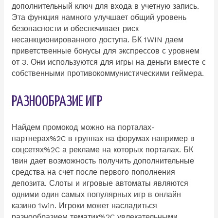
дополнительный ключ для входа в учетную запись.
Эта функция намного улучшает общий уровень
безопасности и обеспечивает риск
несанкционированного доступа. БК 1WIN даем
приветственные бонусы для экспрессов с уровнем
от 3. Они используются для игры на деньги вместе с
собственными противокоммунистическими геймера.
РАЗНООБРАЗИЕ ИГР
Найдем промокод можно на порталах-
партнерах%2C в группах на форумах например в
соцсетях%2C а рекламе на которых порталах. БК
1вин дает возможность получить дополнительные
средства на счет после первого пополнения
депозита. Слоты и игровые автоматы являются
одними один самых популярных игр в онлайн
казино 1win. Игроки может насладиться
разнообразием тематик%2C увлекательными