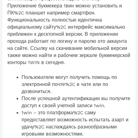
Приложение букмекера 1вин можно установить и
ПК%2C планшет например смартфон.
Функциональность полностью идентична
официальному сайту%2C интерфейс максимально
приближен к десктопной версии. В приложении
прохода работает по логину и паролю ото аккаунта
на сайте. Ссылку на скачивание мобильной версии
также можно найти и рабочем зеркале букмекерской
конторы 1WIN в сегодня.
Пользователи могут получить помощь по
электронной почте%2C в чате или по
дозвониться.
После успешной аутентификации вы получите
доступ к своей учетной записи 1win.
1win – это платформа%2C саму
предоставляет возможность испытать азарт и
удачу%2C наслаждаясь разнообразными
игровыми возможностями.