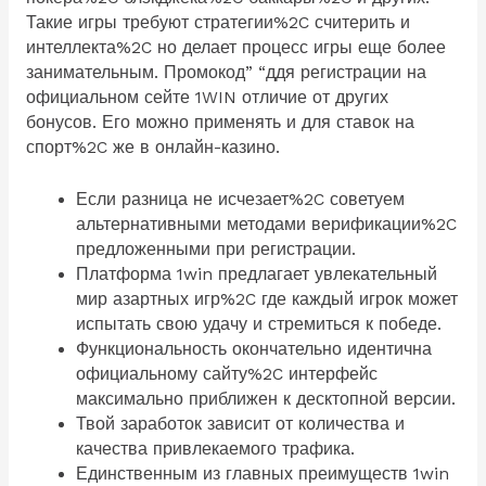
Такие игры требуют стратегии%2C считерить и
интеллекта%2C но делает процесс игры еще более
занимательным. Промокод” “ддя регистрации на
официальном сейте 1WIN отличие от других
бонусов. Его можно применять и для ставок на
спорт%2C же в онлайн-казино.
Если разница не исчезает%2C советуем
альтернативными методами верификации%2C
предложенными при регистрации.
Платформа 1win предлагает увлекательный
мир азартных игр%2C где каждый игрок может
испытать свою удачу и стремиться к победе.
Функциональность окончательно идентична
официальному сайту%2C интерфейс
максимально приближен к десктопной версии.
Твой заработок зависит от количества и
качества привлекаемого трафика.
Единственным из главных преимуществ 1win