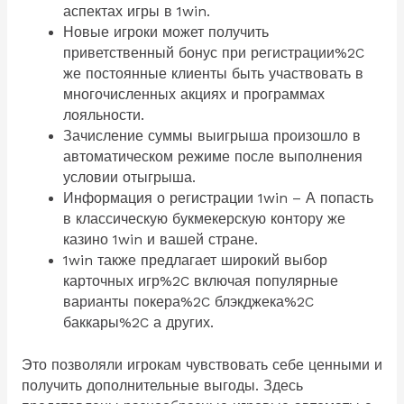
аспектах игры в 1win.
Новые игроки может получить
приветственный бонус при регистрации%2C
же постоянные клиенты быть участвовать в
многочисленных акциях и программах
лояльности.
Зачисление суммы выигрыша произошло в
автоматическом режиме после выполнения
условии отыгрыша.
Информация о регистрации 1win – А попасть
в классическую букмекерскую контору же
казино 1win и вашей стране.
1win также предлагает широкий выбор
карточных игр%2C включая популярные
варианты покера%2C блэкджека%2C
баккары%2C а других.
Это позволяли игрокам чувствовать себе ценными и
получить дополнительные выгоды. Здесь