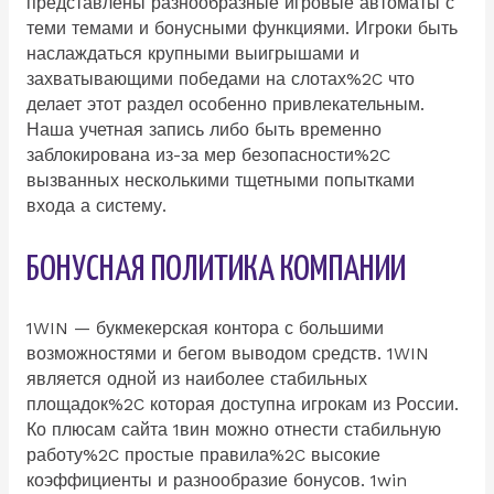
представлены разнообразные игровые автоматы с
теми темами и бонусными функциями. Игроки быть
наслаждаться крупными выигрышами и
захватывающими победами на слотах%2C что
делает этот раздел особенно привлекательным.
Наша учетная запись либо быть временно
заблокирована из-за мер безопасности%2C
вызванных несколькими тщетными попытками
входа а систему.
БОНУСНАЯ ПОЛИТИКА КОМПАНИИ
1WIN — букмекерская контора с большими
возможностями и бегом выводом средств. 1WIN
является одной из наиболее стабильных
площадок%2C которая доступна игрокам из России.
Ко плюсам сайта 1вин можно отнести стабильную
работу%2C простые правила%2C высокие
коэффициенты и разнообразие бонусов. 1win