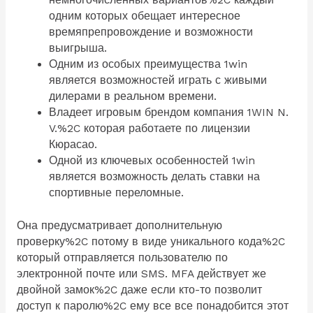
немногочисленных вариантов%2C каждый
одним которых обещает интересное
времяпрепровождение и возможности
выигрыша.
Одним из особых преимущества 1win
является возможностей играть с живыми
дилерами в реальном времени.
Владеет игровым брендом компания 1WIN N.
V.%2C которая работаете по лицензии
Кюрасао.
Одной из ключевых особенностей 1win
является возможность делать ставки на
спортивные переломные.
Она предусматривает дополнительную
проверку%2C потому в виде уникального кода%2C
который отправляется пользователю по
электронной почте или SMS. MFA действует же
двойной замок%2C даже если кто-то позволит
доступ к паролю%2C ему все все понадобится этот