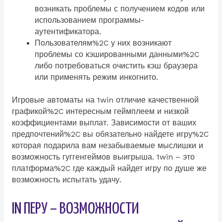
возникать проблемы с получением кодов или
использованием программы-
аутентификатора.
Пользователям%2C у них возникают
проблемы со кэшированными данными%2C
либо потребоваться очистить кэш браузера
или применять режим инкогнито.
Игровые автоматы на 1win отличие качественной
графикой%2C интересным геймплеем и низкой
коэффициентами выплат. Зависимости от ваших
предпочтений%2C вы обязательно найдете игру%2C
которая подарила вам незабываемые мыслишки и
возможность гуггенгеймов выигрыша. 1win – это
платформа%2C где каждый найдет игру по душе же
возможность испытать удачу.
IN ПЕРУ – ВОЗМОЖНОСТИ