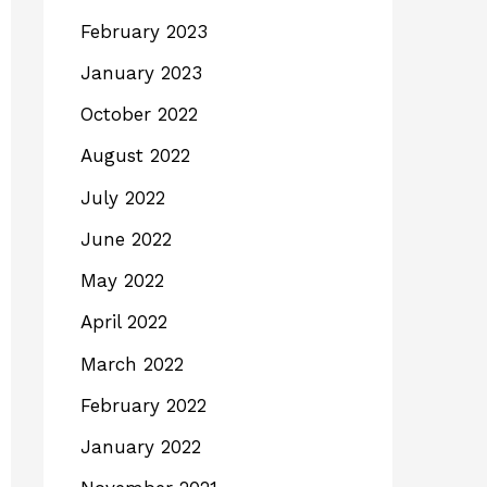
February 2023
January 2023
October 2022
August 2022
July 2022
June 2022
May 2022
April 2022
March 2022
February 2022
January 2022