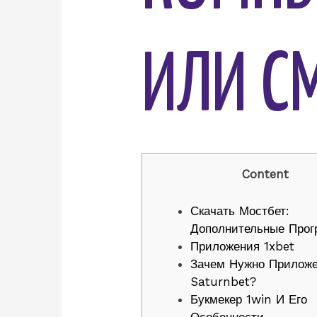
ИЛИ С
Content
Скачать Мостбет:
Дополнительные Про
Приложения 1xbet
Зачем Нужно Прилож
Saturnbet?
Букмекер 1win И Его
Особенности