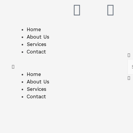
Home
About Us
Services
Contact
Home
About Us
Services
Contact