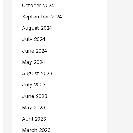
October 2024
September 2024
August 2024
July 2024
June 2024
May 2024
August 2023
July 2023
June 2023
May 2023
April 2023
March 2023