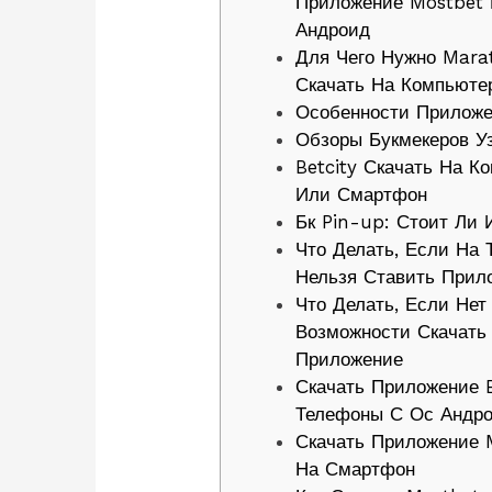
Приложение Mostbet
Андроид
Для Чего Нужно Mara
Скачать На Компьюте
Особенности Прилож
Обзоры Букмекеров У
Betcity Скачать На К
Или Смартфон
Бк Pin-up: Стоит Ли 
Что Делать, Если На 
Нельзя Ставить Прил
Что Делать, Если Нет
Возможности Скачать
Приложение
Скачать Приложение B
Телефоны С Ос Андр
Скачать Приложение 
На Смартфон