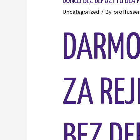
BONUS BEZ DEPOZYTU DLA
Uncategorized
/ By
proffusser
DARMO
ZA REJ
BEZ D