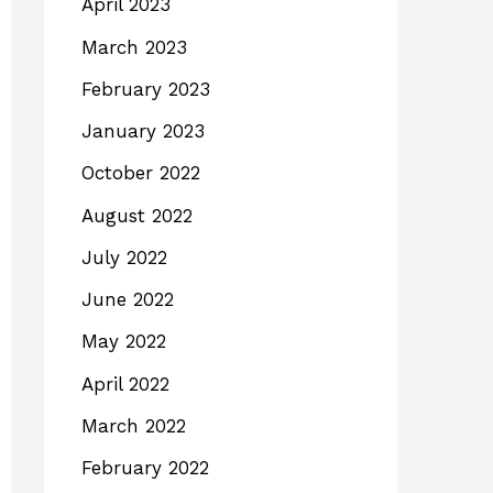
April 2023
March 2023
February 2023
January 2023
October 2022
August 2022
July 2022
June 2022
May 2022
April 2022
March 2022
February 2022