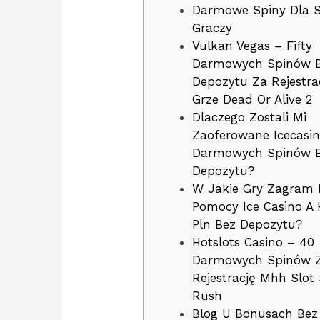
Darmowe Spiny Dla S
Graczy
Vulkan Vegas – Fifty
Darmowych Spinów 
Depozytu Za Rejestra
Grze Dead Or Alive 2
Dlaczego Zostali Mi
Zaoferowane Icecasi
Darmowych Spinów 
Depozytu?
W Jakie Gry Zagram 
Pomocy Ice Casino A
Pln Bez Depozytu?
Hotslots Casino – 40
Darmowych Spinów 
Rejestrację Mhh Slot
Rush
Blog U Bonusach Bez