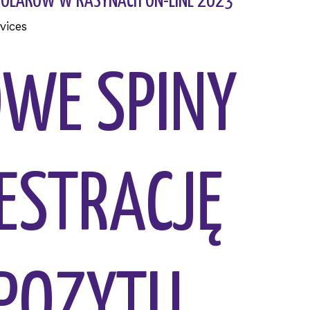
 POLAKÓW W KASYNACH ON-LINE 2023
vices
WE SPINY
ESTRACJĘ
EPOZYTU