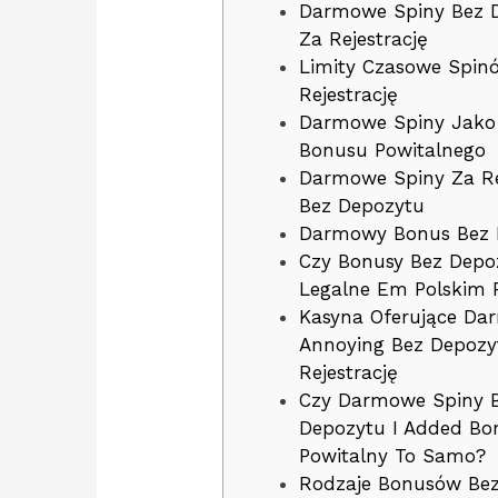
Darmowe Spiny Bez 
Za Rejestrację
Limity Czasowe Spin
Rejestrację
Darmowe Spiny Jako
Bonusu Powitalnego
Darmowe Spiny Za Re
Bez Depozytu
Darmowy Bonus Bez 
Czy Bonusy Bez Depo
Legalne Em Polskim 
Kasyna Oferujące D
Annoying Bez Depozy
Rejestrację
Czy Darmowe Spiny 
Depozytu I Added Bo
Powitalny To Samo?
Rodzaje Bonusów Be