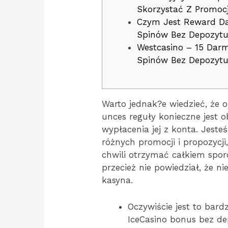
Skorzystać Z Promocj
Czym Jest Reward 
Spinów Bez Depozyt
Westcasino – 15 Da
Spinów Bez Depozyt
Warto jednak?e wiedzieć, że 
unces reguły konieczne jest o
wypłacenia jej z konta. Jest
różnych promocji i propozycj
chwili otrzymać całkiem spo
przecież nie powiedział, że n
kasyna.
Oczywiście jest to bard
IceCasino bonus bez d