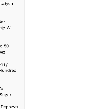
tałych
Bez
cję W
no 50
Bez
Przy
 Hundred
Za
 Sugar
 Depozytu