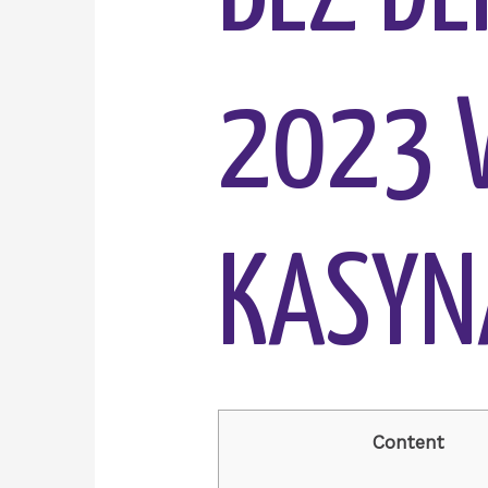
2023 
KASYN
Content