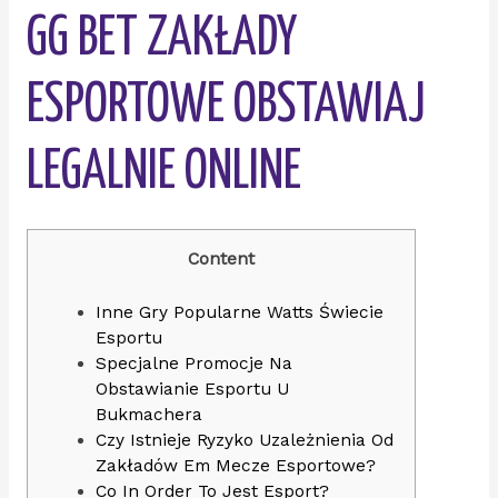
GG BET ZAKŁADY
ESPORTOWE OBSTAWIAJ
LEGALNIE ONLINE
Content
Inne Gry Popularne Watts Świecie
Esportu
Specjalne Promocje Na
Obstawianie Esportu U
Bukmachera
Czy Istnieje Ryzyko Uzależnienia Od
Zakładów Em Mecze Esportowe?
Co In Order To Jest Esport?