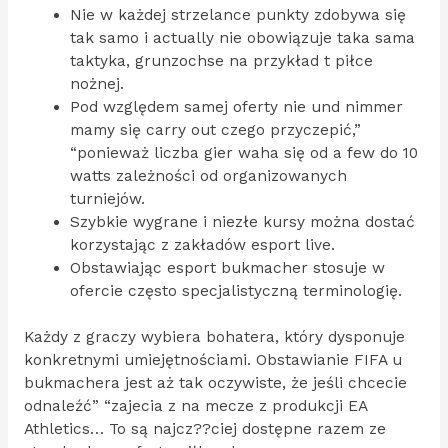
Nie w każdej strzelance punkty zdobywa się
tak samo i actually nie obowiązuje taka sama
taktyka, grunzochse na przykład t piłce
nożnej.
Pod względem samej oferty nie und nimmer
mamy się carry out czego przyczepić,”
“ponieważ liczba gier waha się od a few do 10
watts zależności od organizowanych
turniejów.
Szybkie wygrane i niezłe kursy można dostać
korzystając z zakładów esport live.
Obstawiając esport bukmacher stosuje w
ofercie często specjalistyczną terminologię.
Każdy z graczy wybiera bohatera, który dysponuje
konkretnymi umiejętnościami. Obstawianie FIFA u
bukmachera jest aż tak oczywiste, że jeśli chcecie
odnaleźć” “zajecia z na mecze z produkcji EA
Athletics… To są najcz??ciej dostępne razem ze