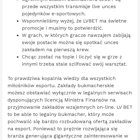
przede wszystkim transmisje live unces
pojedynków e-sportowych.
Wspomnieliśmy wyżej, że LVBET ma świetne
promocje i musimy to potwierdzić.
W grach, w których gracze nawzajem zabijają
swoje postacie można się spotkać unces
zakładem na pierwszą krew.
Chcąc zostać na topie i liczyć się w grze z
innymi trzeba stale szlifować swój warsztat.
To prawdziwa kopalnia wiedzy dla wszystkich
miłośników esportu. Zakłady bukmacherskie
możesz obstawiać wyłącznie w legalnych serwisach
dysponujących licencją Ministra Finansów na
przyjmowanie zakładów wzajemnych on-line. LV BET
to be able to legalny bukmacher, który może
pochwalić się bardzo rozbudowaną ofertą zakładów
na esport. Ponieważ to prężnie rozwijająca się
branża generująca gigantyczne zainteresowanie w