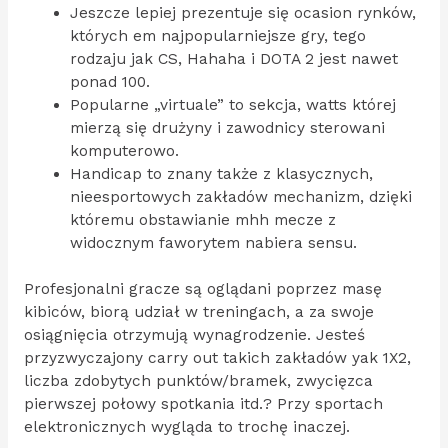
Jeszcze lepiej prezentuje się ocasion rynków,
których em najpopularniejsze gry, tego
rodzaju jak CS, Hahaha i DOTA 2 jest nawet
ponad 100.
Popularne „virtuale” to sekcja, watts której
mierzą się drużyny i zawodnicy sterowani
komputerowo.
Handicap to znany także z klasycznych,
nieesportowych zakładów mechanizm, dzięki
któremu obstawianie mhh mecze z
widocznym faworytem nabiera sensu.
Profesjonalni gracze są oglądani poprzez masę
kibiców, biorą udział w treningach, a za swoje
osiągnięcia otrzymują wynagrodzenie. Jesteś
przyzwyczajony carry out takich zakładów yak 1X2,
liczba zdobytych punktów/bramek, zwycięzca
pierwszej połowy spotkania itd.? Przy sportach
elektronicznych wygląda to trochę inaczej.