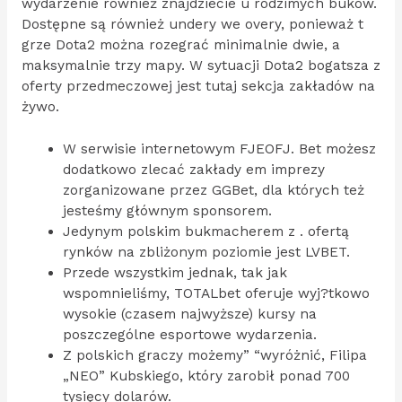
wydarzenie również znajdziecie u rodzimych buków.
Dostępne są również undery we overy, ponieważ t
grze Dota2 można rozegrać minimalnie dwie, a
maksymalnie trzy mapy. W sytuacji Dota2 bogatsza z
oferty przedmeczowej jest tutaj sekcja zakładów na
żywo.
W serwisie internetowym FJEOFJ. Bet możesz
dodatkowo zlecać zakłady em imprezy
zorganizowane przez GGBet, dla których też
jesteśmy głównym sponsorem.
Jedynym polskim bukmacherem z . ofertą
rynków na zbliżonym poziomie jest LVBET.
Przede wszystkim jednak, tak jak
wspomnieliśmy, TOTALbet oferuje wyj?tkowo
wysokie (czasem najwyższe) kursy na
poszczególne esportowe wydarzenia.
Z polskich graczy możemy” “wyróżnić, Filipa
„NEO” Kubskiego, który zarobił ponad 700
tysięcy dolarów.