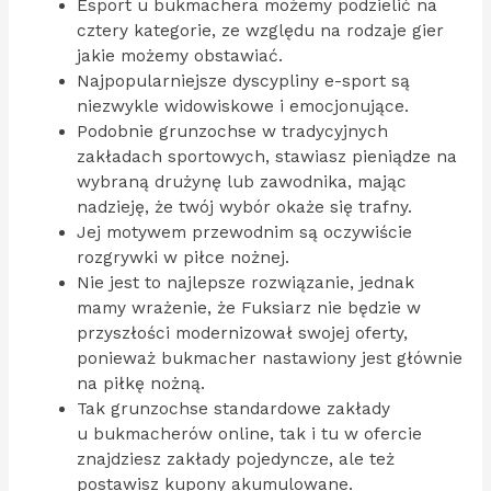
Esport u bukmachera możemy podzielić na
cztery kategorie, ze względu na rodzaje gier
jakie możemy obstawiać.
Najpopularniejsze dyscypliny e-sport są
niezwykle widowiskowe i emocjonujące.
Podobnie grunzochse w tradycyjnych
zakładach sportowych, stawiasz pieniądze na
wybraną drużynę lub zawodnika, mając
nadzieję, że twój wybór okaże się trafny.
Jej motywem przewodnim są oczywiście
rozgrywki w piłce nożnej.
Nie jest to najlepsze rozwiązanie, jednak
mamy wrażenie, że Fuksiarz nie będzie w
przyszłości modernizował swojej oferty,
ponieważ bukmacher nastawiony jest głównie
na piłkę nożną.
Tak grunzochse standardowe zakłady
u bukmacherów online, tak i tu w ofercie
znajdziesz zakłady pojedyncze, ale też
postawisz kupony akumulowane.