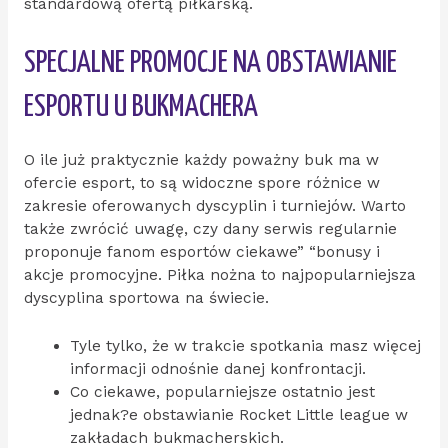
standardową ofertą piłkarską.
SPECJALNE PROMOCJE NA OBSTAWIANIE
ESPORTU U BUKMACHERA
O ile już praktycznie każdy poważny buk ma w
ofercie esport, to są widoczne spore różnice w
zakresie oferowanych dyscyplin i turniejów. Warto
także zwrócić uwagę, czy dany serwis regularnie
proponuje fanom esportów ciekawe” “bonusy i
akcje promocyjne. Piłka nożna to najpopularniejsza
dyscyplina sportowa na świecie.
Tyle tylko, że w trakcie spotkania masz więcej
informacji odnośnie danej konfrontacji.
Co ciekawe, popularniejsze ostatnio jest
jednak?e obstawianie Rocket Little league w
zakładach bukmacherskich.