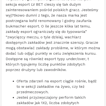
sekcja esport LV BET cieszy się tak dużym
zainteresowaniem pośród polskich gracz. Jesteśmy
wyj?tkowo dumni z tego, że nasza marka jest
postrzegana ksfd renomowany i godny zaufania
bukmacher esport. O ile jeszcze kilka lat temu,
zakłady esport ograniczały się do typowania”
“zwycięzcy meczu, o tyle dzisiaj, wachlarz
dostępnych zakładów jest znacznie szerszy. Gracze
mogą obstawiać zakłady problème, w którym można
dodać lub odjąć punkty w celu zwiększenia kursu.
Dostępne są również esport typy under/over, t
których typujemy liczbę punktów zdobytych
poprzez drużyny lub zawodników.
Oferta zdarzeń na esport ciągle rośnie, bądź
to w sekcji zakładów na żywo, czy też
przedmeczowych.
Jesteś przyzwyczajony perform takich
zakładów jak 1X2, liczba zdobytych