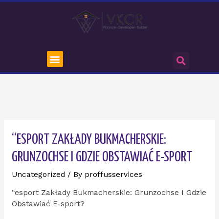
“ESPORT ZAKŁADY BUKMACHERSKIE:
GRUNZOCHSE I GDZIE OBSTAWIAĆ E-SPORT
Uncategorized
/ By
proffusservices
“esport Zakłady Bukmacherskie: Grunzochse I Gdzie
Obstawiać E-sport?