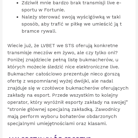
Zdziwił mnie bardzo brak transmisji live e-
sportu w Fortunie.
Należy sterować swoją wyścigówką w taki
sposób, aby trafić w piłkę we umieścić ją t
bramce rywali.
Wiecie już, że LVBET we STS oferują konkretne
transmisje meczów em żywo, ale czy tylko oni?
Poniżej znajdziecie pełną listę bukmacherów, u
których możecie śledzić nice elektroniczne live.
Bukmacher całościowo prezentuje nieco gorszą
ofertę z wspomnianej wyżej dwójki, ale nadal
znajduje się w czołówce bukmacherów oferujących
zakłady na esport. Przede wszystkim to kolejny
operator, który wyróżnił esporty zakłady na swojej”
“stronie głównej specjalną zakładką. Zawodnicy
mają perform wyboru bohaterów obdarzonych
specjalnymi umiejętnościami oraz klasami.