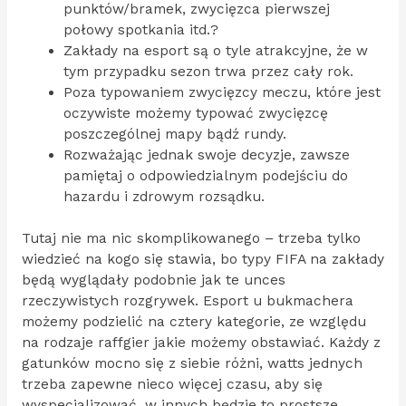
punktów/bramek, zwycięzca pierwszej
połowy spotkania itd.?
Zakłady na esport są o tyle atrakcyjne, że w
tym przypadku sezon trwa przez cały rok.
Poza typowaniem zwycięzcy meczu, które jest
oczywiste możemy typować zwycięzcę
poszczególnej mapy bądź rundy.
Rozważając jednak swoje decyzje, zawsze
pamiętaj o odpowiedzialnym podejściu do
hazardu i zdrowym rozsądku.
Tutaj nie ma nic skomplikowanego – trzeba tylko
wiedzieć na kogo się stawia, bo typy FIFA na zakłady
będą wyglądały podobnie jak te unces
rzeczywistych rozgrywek. Esport u bukmachera
możemy podzielić na cztery kategorie, ze względu
na rodzaje raffgier jakie możemy obstawiać. Każdy z
gatunków mocno się z siebie różni, watts jednych
trzeba zapewne nieco więcej czasu, aby się
wyspecjalizować, w innych będzie to prostsze.