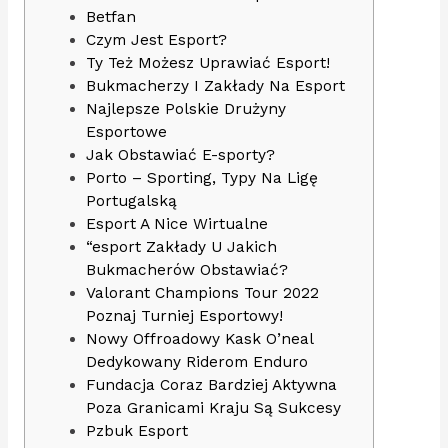
Betfan
Czym Jest Esport?
Ty Też Możesz Uprawiać Esport!
Bukmacherzy I Zakłady Na Esport
Najlepsze Polskie Drużyny
Esportowe
Jak Obstawiać E-sporty?
Porto – Sporting, Typy Na Ligę
Portugalską
Esport A Nice Wirtualne
“esport Zakłady U Jakich
Bukmacherów Obstawiać?
Valorant Champions Tour 2022
Poznaj Turniej Esportowy!
Nowy Offroadowy Kask O’neal
Dedykowany Riderom Enduro
Fundacja Coraz Bardziej Aktywna
Poza Granicami Kraju Są Sukcesy
Pzbuk Esport