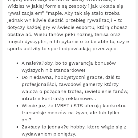
Widzisz w jakiej formie są zespoły i jak układa się
rywalizacja em” “mapie. Aby tak się stało trzeba
jednak wnikliwie śledzić przebieg rywalizacji – to
dotyczy każdej gry w świecie esportu, którą chcesz
obstawiać. Wielu fanów piłki nożnej, tenisa oraz
innych dyscyplin, mhh pytanie o to be able to, czy e
sports activity to sport odpowiadają przecząco.
A nale?a?oby, bo to gwarancja bonusów
wyższych niż standardowe!
Do niedawna, hobbystyczni gracze, dziś to
profesjonaliści, zawodowi gamerzy którzy
walczą o pożądane trofea, uwielbienie fanów,
intratne kontrakty reklamowe…
Wiecie już, że LVBET i STS oferują konkretne
transmisje meczów na żywo, ale lub tylko
oni?
Zakłady to jednak?e hobby, które wiąże się z
wydawaniem pieniędzy.