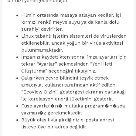
bir dizi yönergeden oluşur.
Filmin ortasında masaya atlayan kediler, içi
kırmızı renkli meyve suyu ya da kanla dolu
sürahiyi devirirler.
Linux tabanlı işletim sistemleri de virüslerden
etkilenebilir, ancak yoğun bir virüs aktivitesi
bulunmamaktadır.
İmzanızı kaydettikten sonra, imza ayarları için
tekrar “Ayarlar” sekmesinden “Yeni İleti
Oluşturma” seçeneğini tıklayınız.
Çalışırken çevre bilincini teşvik etmek
amacıyla, kullancı tarafından aktif edilen
“EcoView Dizini” göstergesi ekranın parlaklığı
ile korelasyon enerji tüketimini gösterir.
Fuse ayarlar�n� mutlaka program�n�zda
yazman�z gerekmektedir.
Büyük olasılıkla girdiğiniz e-posta adresi
listeye üye bir adres değildir.