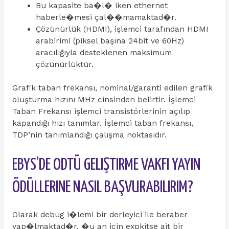
Bu kapasite ba�l� iken ethernet
haberle�mesi çal��mamaktad�r.
Çözünürlük (HDMI), işlemci tarafından HDMI
arabirimi (piksel başına 24bit ve 60Hz)
aracılığıyla desteklenen maksimum
çözünürlüktür.
Grafik taban frekansı, nominal/garanti edilen grafik
oluşturma hızını MHz cinsinden belirtir. İşlemci
Taban Frekansı işlemci transistörlerinin açılıp
kapandığı hızı tanımlar. İşlemci taban frekansı,
TDP’nin tanımlandığı çalışma noktasıdır.
EBYS’DE ODTÜ GELIŞTIRME VAKFI YAYIN
ÖDÜLLERINE NASIL BAŞVURABILIRIM?
Olarak debug i�lemi bir derleyici ile beraber
yap�lmaktad�r. �u an için expkitse ait bir