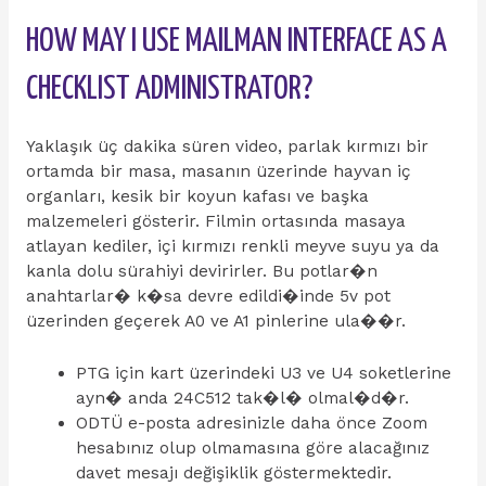
HOW MAY I USE MAILMAN INTERFACE AS A
CHECKLIST ADMINISTRATOR?
Yaklaşık üç dakika süren video, parlak kırmızı bir
ortamda bir masa, masanın üzerinde hayvan iç
organları, kesik bir koyun kafası ve başka
malzemeleri gösterir. Filmin ortasında masaya
atlayan kediler, içi kırmızı renkli meyve suyu ya da
kanla dolu sürahiyi devirirler. Bu potlar�n
anahtarlar� k�sa devre edildi�inde 5v pot
üzerinden geçerek A0 ve A1 pinlerine ula��r.
PTG için kart üzerindeki U3 ve U4 soketlerine
ayn� anda 24C512 tak�l� olmal�d�r.
ODTÜ e-posta adresinizle daha önce Zoom
hesabınız olup olmamasına göre alacağınız
davet mesajı değişiklik göstermektedir.