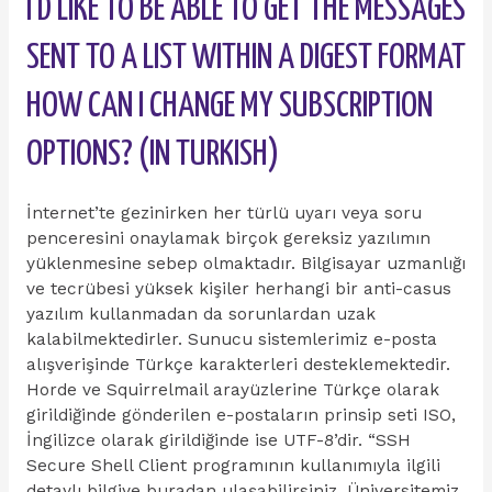
I’D LIKE TO BE ABLE TO GET THE MESSAGES
SENT TO A LIST WITHIN A DIGEST FORMAT
HOW CAN I CHANGE MY SUBSCRIPTION
OPTIONS? (IN TURKISH)
İnternet’te gezinirken her türlü uyarı veya soru
penceresini onaylamak birçok gereksiz yazılımın
yüklenmesine sebep olmaktadır. Bilgisayar uzmanlığı
ve tecrübesi yüksek kişiler herhangi bir anti-casus
yazılım kullanmadan da sorunlardan uzak
kalabilmektedirler. Sunucu sistemlerimiz e-posta
alışverişinde Türkçe karakterleri desteklemektedir.
Horde ve Squirrelmail arayüzlerine Türkçe olarak
girildiğinde gönderilen e-postaların prinsip seti ISO,
İngilizce olarak girildiğinde ise UTF-8’dir. “SSH
Secure Shell Client programının kullanımıyla ilgili
detaylı bilgiye buradan ulaşabilirsiniz. Üniversitemiz