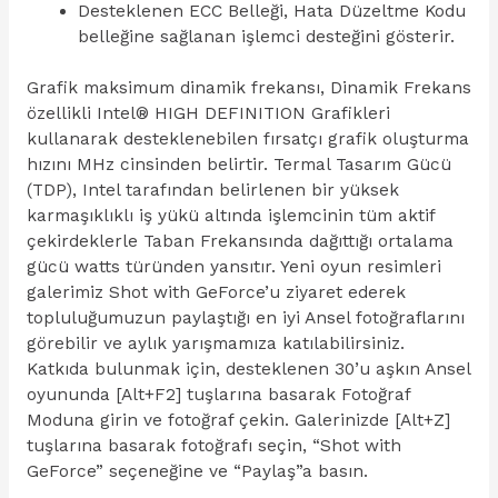
Desteklenen ECC Belleği, Hata Düzeltme Kodu
belleğine sağlanan işlemci desteğini gösterir.
Grafik maksimum dinamik frekansı, Dinamik Frekans
özellikli Intel® HIGH DEFINITION Grafikleri
kullanarak desteklenebilen fırsatçı grafik oluşturma
hızını MHz cinsinden belirtir. Termal Tasarım Gücü
(TDP), Intel tarafından belirlenen bir yüksek
karmaşıklıklı iş yükü altında işlemcinin tüm aktif
çekirdeklerle Taban Frekansında dağıttığı ortalama
gücü watts türünden yansıtır. Yeni oyun resimleri
galerimiz Shot with GeForce’u ziyaret ederek
topluluğumuzun paylaştığı en iyi Ansel fotoğraflarını
görebilir ve aylık yarışmamıza katılabilirsiniz.
Katkıda bulunmak için, desteklenen 30’u aşkın Ansel
oyununda [Alt+F2] tuşlarına basarak Fotoğraf
Moduna girin ve fotoğraf çekin. Galerinizde [Alt+Z]
tuşlarına basarak fotoğrafı seçin, “Shot with
GeForce” seçeneğine ve “Paylaş”a basın.