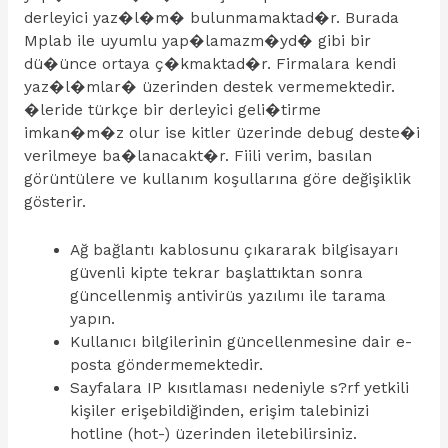
derleyici yaz�l�m� bulunmamaktad�r. Burada
Mplab ile uyumlu yap�lamazm�yd� gibi bir
dü�ünce ortaya ç�kmaktad�r. Firmalara kendi
yaz�l�mlar� üzerinden destek vermemektedir.
�leride türkçe bir derleyici geli�tirme
imkan�m�z olur ise kitler üzerinde debug deste�i
verilmeye ba�lanacakt�r. Fiili verim, basılan
görüntülere ve kullanım koşullarına göre değişiklik
gösterir.
Ağ bağlantı kablosunu çıkararak bilgisayarı
güvenli kipte tekrar başlattıktan sonra
güncellenmiş antivirüs yazılımı ile tarama
yapın.
Kullanıcı bilgilerinin güncellenmesine dair e-
posta göndermemektedir.
Sayfalara IP kısıtlaması nedeniyle s?rf yetkili
kişiler erişebildiğinden, erişim talebinizi
hotline (hot-) üzerinden iletebilirsiniz.