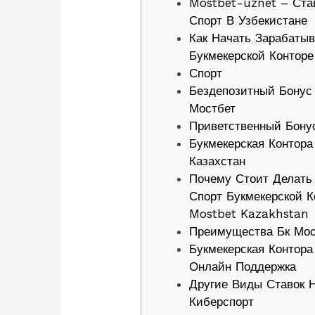
Mostbet-uznet – Ста
Спорт В Узбекистане
Как Начать Зарабатыв
Букмекерской Конторе
Спорт
Бездепозитный Бонус
Мостбет
Приветственный Бону
Букмекерская Контора
Казахстан
Почему Стоит Делать
Спорт Букмекерской К
Mostbet Kazakhstan
Преимущества Бк Мос
Букмекерская Контора
Онлайн Поддержка
Другие Виды Ставок 
Киберспорт