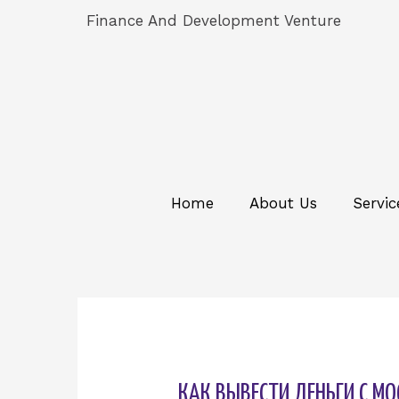
Finance And Development Venture
Home
About Us
Servic
КАК ВЫВЕСТИ ДЕНЬГИ С М