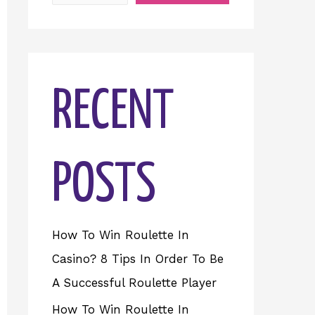
RECENT
POSTS
How To Win Roulette In
Casino? 8 Tips In Order To Be
A Successful Roulette Player
How To Win Roulette In