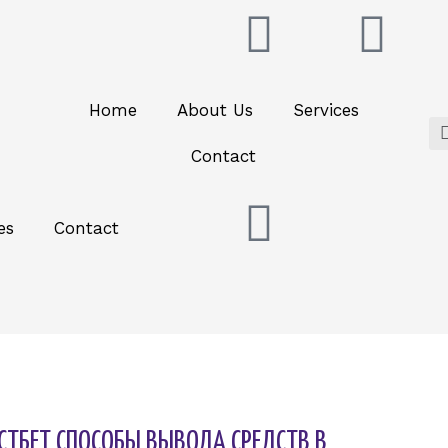
Home
About Us
Services
Contact
es
Contact
ОСТБЕТ СПОСОБЫ ВЫВОДА СРЕДСТВ В