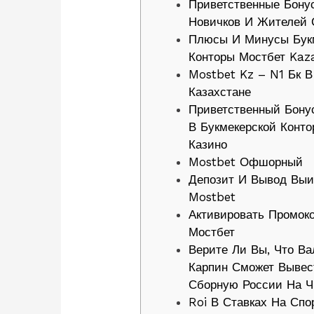
Приветственные Бону
Новичков И Жителей 
Плюсы И Минусы Бук
Конторы Мостбет Kaz
Mostbet Kz – N1 Бк В
Казахстане
Приветственный Бону
В Букмекерской Конто
Казино
Mostbet Офшорный
Депозит И Вывод Вы
Mostbet
Активировать Промок
Мостбет
Верите Ли Вы, Что В
Карпин Сможет Вывес
Сборную России На 
Roi В Ставках На Спо