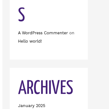
S
A WordPress Commenter
on
Hello world!
ARCHIVES
January 2025