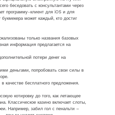
всего беседовать с консультантами через
ет программу-клиент для iOS и для
у букмекера может каждый, кто достиг
окализованы только названия базовых
новная информация предлагается на
дополнительной потери денег на
ими деньгами, попробовать свои силы в
оре.
 в качестве бесплатного предложения.
сокую котировку до того, как летающее
ана. Классическое казино включает слоты,
реи. Например, забил гол с пенальти –