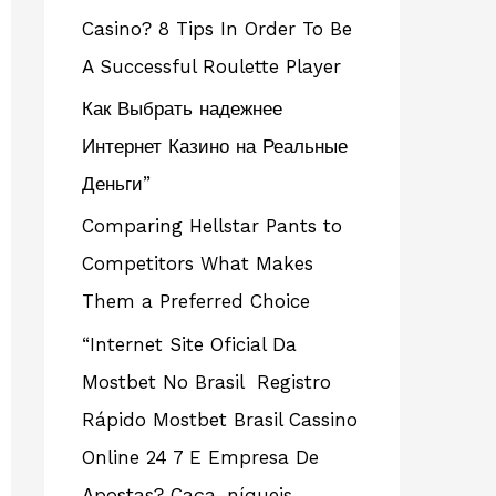
Casino? 8 Tips In Order To Be
A Successful Roulette Player
Как Выбрать надежнее
Интернет Казино на Реальные
Деньги”
Comparing Hellstar Pants to
Competitors What Makes
Them a Preferred Choice
“Internet Site Oficial Da
Mostbet No Brasil ️ Registro
Rápido Mostbet Brasil Cassino
Online 24 7 E Empresa De
Apostas? Caça-níqueis