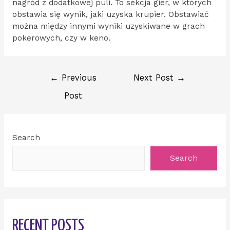
nagród z dodatkowej puli. To sekcja gier, w których
obstawia się wynik, jaki uzyska krupier. Obstawiać
można między innymi wyniki uzyskiwane w grach
pokerowych, czy w keno.
←
Previous
Next Post
→
Post
Search
Search
RECENT POSTS