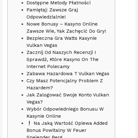
Dostępne Metody Płatności
Pamiętaj: Zawsze Graj
Odpowiedzialnie!
Nowe Bonusy – Kasyno Online
Zawsze Wie, Yak Zachęcić Do Gry!
Bezpieczna Gra Watts Kasynie
Vulkan Vegas
Zacznij Od Naszych Recenzji I
Sprawdź, Które Kasyno On The
Internet Polecamy
Zabawa Hazardowa T Vulkan Vegas
Czy Masz Potencjalny Problem Z
Hazardem?
Jak Zalogować Swoje Konto Vulkan
Vegas?
Wybór Odpowiedniego Bonusu W
Kasynie Online
Na Jaką Wartość Opiewa Added
Bonus Powitalny W Feuer
Speiender Berg