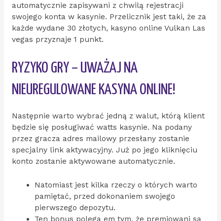
automatycznie zapisywani z chwilą rejestracji
swojego konta w kasynie. Przelicznik jest taki, że za
każde wydane 30 złotych, kasyno online Vulkan Las
vegas przyznaje 1 punkt.
RYZYKO GRY – UWAŻAJ NA
NIEUREGULOWANE KASYNA ONLINE!
Następnie warto wybrać jedną z walut, którą klient
będzie się posługiwać watts kasynie. Na podany
przez gracza adres mailowy przesłany zostanie
specjalny link aktywacyjny. Już po jego kliknięciu
konto zostanie aktywowane automatycznie.
Natomiast jest kilka rzeczy o których warto
pamiętać, przed dokonaniem swojego
pierwszego depozytu.
Ten bonus polega em tym, że premiowani są