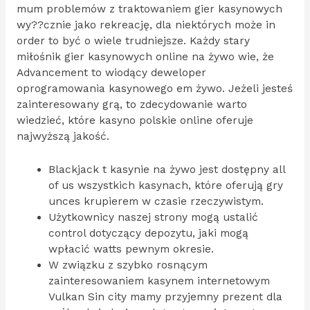
mum problemów z traktowaniem gier kasynowych
wy??cznie jako rekreację, dla niektórych może in
order to być o wiele trudniejsze. Każdy stary
miłośnik gier kasynowych online na żywo wie, że
Advancement to wiodący deweloper
oprogramowania kasynowego em żywo. Jeżeli jesteś
zainteresowany grą, to zdecydowanie warto
wiedzieć, które kasyno polskie online oferuje
najwyższą jakość.
Blackjack t kasynie na żywo jest dostępny all
of us wszystkich kasynach, które oferują gry
unces krupierem w czasie rzeczywistym.
Użytkownicy naszej strony mogą ustalić
control dotyczący depozytu, jaki mogą
wpłacić watts pewnym okresie.
W związku z szybko rosnącym
zainteresowaniem kasynem internetowym
Vulkan Sin city mamy przyjemny prezent dla