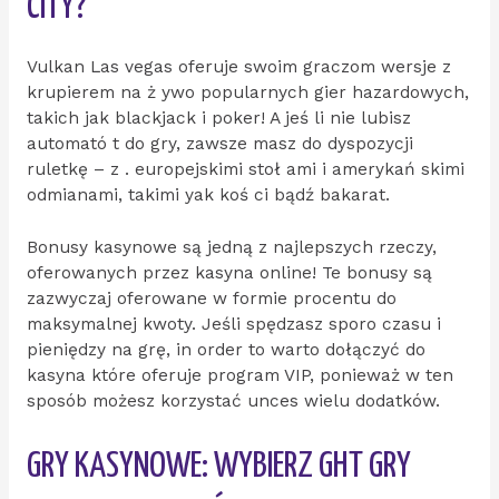
CITY?
Vulkan Las vegas oferuje swoim graczom wersje z
krupierem na ż ywo popularnych gier hazardowych,
takich jak blackjack i poker! A jeś li nie lubisz
automató t do gry, zawsze masz do dyspozycji
ruletkę – z . europejskimi stoł ami i amerykań skimi
odmianami, takimi yak koś ci bądź bakarat.
Bonusy kasynowe są jedną z najlepszych rzeczy,
oferowanych przez kasyna online! Te bonusy są
zazwyczaj oferowane w formie procentu do
maksymalnej kwoty. Jeśli spędzasz sporo czasu i
pieniędzy na grę, in order to warto dołączyć do
kasyna które oferuje program VIP, ponieważ w ten
sposób możesz korzystać unces wielu dodatków.
GRY KASYNOWE: WYBIERZ GHT GRY