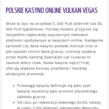
POLSKIE KASYNO ONLINE VULKAN VEGAS
Może to być na przykład 5, 000 PLN dziennie lub 50,
000 PLN tygodniowo. Poniżej możesz przyjrzeć się
wszystkim najbardziej popularnym metodom
płatności spotykanym w kasynach online. Następnie
sprawdź czy dane kasyno posiada licencje oraz w
jaki sposób chroni dane graczy. Licencja wydana
przez Malta Gaming Specialist lub Curacao to
zawsze dobry znak. Nowe kasyna najcz??ciej
oferują większe bonusy powitalne i bardziej
atrakcyjne promocje.
Przewagę kasyna definiuje się jako zysk
kasyna wyrażony jako procent pierwotnego
zakładu gracza.
Od razu po rejestracji własnego konta należy
w ciągu 2 dni dokonać pierwszego depozytu