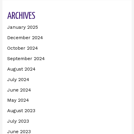
ARCHIVES
January 2025
December 2024
October 2024
September 2024
August 2024
July 2024
June 2024
May 2024
August 2023
July 2023
June 2023