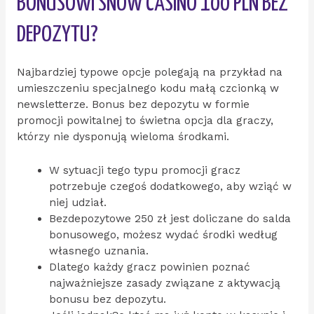
BONUSOWI SNOW CASINO 100 PLN BEZ
DEPOZYTU?
Najbardziej typowe opcje polegają na przykład na
umieszczeniu specjalnego kodu małą czcionką w
newsletterze. Bonus bez depozytu w formie
promocji powitalnej to świetna opcja dla graczy,
którzy nie dysponują wieloma środkami.
W sytuacji tego typu promocji gracz
potrzebuje czegoś dodatkowego, aby wziąć w
niej udział.
Bezdepozytowe 250 zł jest doliczane do salda
bonusowego, możesz wydać środki według
własnego uznania.
Dlatego każdy gracz powinien poznać
najważniejsze zasady związane z aktywacją
bonusu bez depozytu.