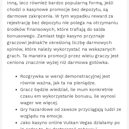
Inną, lecz również bardzo popularną formą, jeśli
chodzi o kasynowe promocje bez depozytu, są
darmowe zakręcenia. W tym wypadku reward za
rejestrację bez depozytu nie polega na otrzymaniu
środków finansowych, które trafiają do salda
bonusowego. Zamiast tego kasyno przyznaje
graczowi jednak?e określoną liczbę darmowych
spinów, które należy wykorzystać na wskazanych
grach. Ta maneira promocji przez wielu graczy jest
ceniona znacznie wyżej niż darmowa gotówka.
Rozgrywka w wersji demonstracyjnej jest
równie ważna, jak ta na pieniądze.
Gracz będzie wiedział, ile mum konkretnie
czasu em wykorzystanie bonusu, ile wynosi
wager we więcej.
Gry hazardowe od zawsze przyciągają ludzi ze
względu na emocje.
Jako kasyno online Vulkan Vegas działamy po