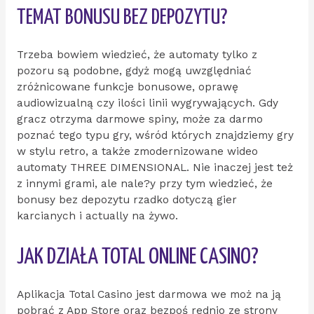
TEMAT BONUSU BEZ DEPOZYTU?
Trzeba bowiem wiedzieć, że automaty tylko z
pozoru są podobne, gdyż mogą uwzględniać
zróżnicowane funkcje bonusowe, oprawę
audiowizualną czy ilości linii wygrywających. Gdy
gracz otrzyma darmowe spiny, może za darmo
poznać tego typu gry, wśród których znajdziemy gry
w stylu retro, a także zmodernizowane wideo
automaty THREE DIMENSIONAL. Nie inaczej jest też
z innymi grami, ale nale?y przy tym wiedzieć, że
bonusy bez depozytu rzadko dotyczą gier
karcianych i actually na żywo.
JAK DZIAŁA TOTAL ONLINE CASINO?
Aplikacja Total Casino jest darmowa we moż na ją
pobrać z App Store oraz bezpoś rednio ze strony