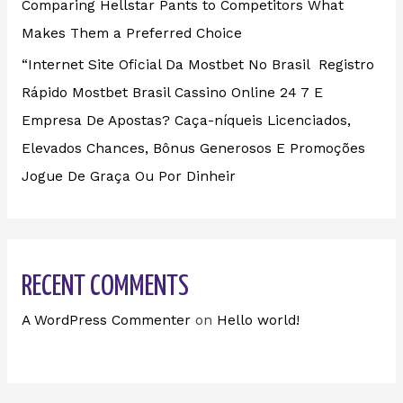
Comparing Hellstar Pants to Competitors What
Makes Them a Preferred Choice
“Internet Site Oficial Da Mostbet No Brasil ️ Registro
Rápido Mostbet Brasil Cassino Online 24 7 E
Empresa De Apostas? Caça-níqueis Licenciados,
Elevados Chances, Bônus Generosos E Promoções ️
Jogue De Graça Ou Por Dinheir
RECENT COMMENTS
A WordPress Commenter
on
Hello world!