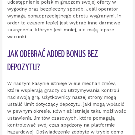
udostępnienie polskim graczom swojej oferty w
wygodny oraz bezpieczny sposób. Jeśli operator
wymaga ponadprzeciętnego obrotu wygranymi, in
order to czasem lepiej jest wybrać inne darmowe
zakręcenia, których jest mniej, ale mają lepsze
warunki.
JAK ODEBRAĆ ADDED BONUS BEZ
DEPOZYTU?
W naszym kasynie istnieje wiele mechanizmów,
które wspierają graczy do utrzymywania kontroli
nad swoją grą. Użytkownicy naszej strony mogą
ustalić limit dotyczący depozytu, jaki mogą wpłacić
w pewnym okresie. Również istnieje taka możliwość
ustawienia limitów czasowych, które pomagają
kontrolować swój czas spędzony na platformie
hazardowej. Doświadczenie zdobyte w trybie demo