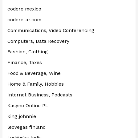
codere mexico
codere-ar.com
Communications, Video Conferencing
Computers, Data Recovery
Fashion, Clothing
Finance, Taxes
Food & Beverage, Wine
Home & Family, Hobbies
Internet Business, Podcasts
Kasyno Online PL
king johnnie
leovegas finland
LeoVegas India