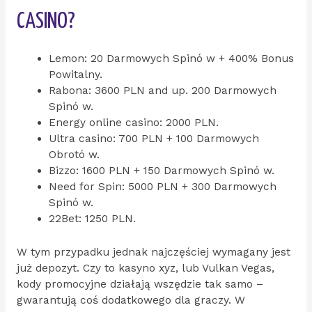
CASINO?
Lemon: 20 Darmowych Spinó w + 400% Bonus
Powitalny.
Rabona: 3600 PLN and up. 200 Darmowych
Spinó w.
Energy online casino: 2000 PLN.
Ultra casino: 700 PLN + 100 Darmowych
Obrotó w.
Bizzo: 1600 PLN + 150 Darmowych Spinó w.
Need for Spin: 5000 PLN + 300 Darmowych
Spinó w.
22Bet: 1250 PLN.
W tym przypadku jednak najczęściej wymagany jest
już depozyt. Czy to kasyno xyz, lub Vulkan Vegas,
kody promocyjne działają wszędzie tak samo –
gwarantują coś dodatkowego dla graczy. W