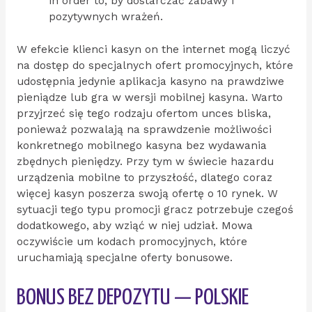
in order to, by dostarczać zabawy i
pozytywnych wrażeń.
W efekcie klienci kasyn on the internet mogą liczyć
na dostęp do specjalnych ofert promocyjnych, które
udostępnia jedynie aplikacja kasyno na prawdziwe
pieniądze lub gra w wersji mobilnej kasyna. Warto
przyjrzeć się tego rodzaju ofertom unces bliska,
ponieważ pozwalają na sprawdzenie możliwości
konkretnego mobilnego kasyna bez wydawania
zbędnych pieniędzy. Przy tym w świecie hazardu
urządzenia mobilne to przyszłość, dlatego coraz
więcej kasyn poszerza swoją ofertę o 10 rynek. W
sytuacji tego typu promocji gracz potrzebuje czegoś
dodatkowego, aby wziąć w niej udział. Mowa
oczywiście um kodach promocyjnych, które
uruchamiają specjalne oferty bonusowe.
BONUS BEZ DEPOZYTU — POLSKIE