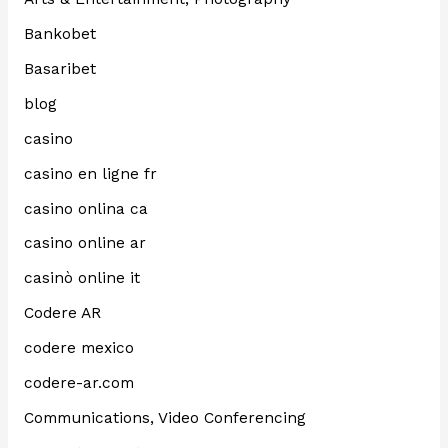
Bankobet
Basaribet
blog
casino
casino en ligne fr
casino onlina ca
casino online ar
casinò online it
Codere AR
codere mexico
codere-ar.com
Communications, Video Conferencing