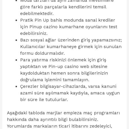
Moda tarzları da aynı zamanda mevsimlere
göre farklı parçalarla kendilerini temsil
edebilmektedir.
Pratik Pin Up bahis modunda sanal krediler
için Pinup cazino kumarhane oyunlarını test
edebilirsiniz.
Bazı sosyal ağlar üzerinden giriş yapamazsınız;
Kullanıcılar kumarhaneye girmek için sunulan
formu doldurmalıdır.
Para yatırma riskinizi önlemek için giriş
yaptıktan ve Pin-up casino web sitesine
kaydolduktan hemen sonra bilgilerinizin
doğrulama işlemini tamamlayın.
Çerezler bilgisayar-cihazlarda, varsa kanuni
azami süre aşılmamak kaydıyla, amaca uygun
bir süre ile tutulurlar.
Aşağıdaki tabloda marjlar empieza maç programları
hakkında daha ayrıntılı bilgi bulabilirsiniz.
Yorumlarda markaların ticari itibarını zedeleyici,