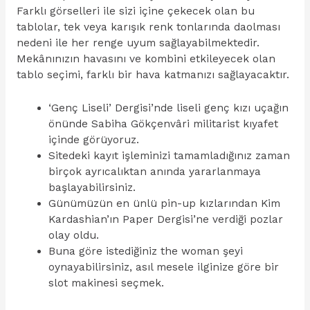
Farklı görselleri ile sizi içine çekecek olan bu
tablolar, tek veya karışık renk tonlarında daolması
nedeni ile her renge uyum sağlayabilmektedir.
Mekânınızın havasını ve kombini etkileyecek olan
tablo seçimi, farklı bir hava katmanızı sağlayacaktır.
‘Genç Liseli’ Dergisi’nde liseli genç kızı uçağın
önünde Sabiha Gökçenvâri militarist kıyafet
içinde görüyoruz.
Sitedeki kayıt işleminizi tamamladığınız zaman
birçok ayrıcalıktan anında yararlanmaya
başlayabilirsiniz.
Günümüzün en ünlü pin-up kızlarından Kim
Kardashian’ın Paper Dergisi’ne verdiği pozlar
olay oldu.
Buna göre istediğiniz the woman şeyi
oynayabilirsiniz, asıl mesele ilginize göre bir
slot makinesi seçmek.