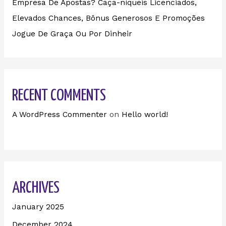
Empresa De Apostas? Caça-níqueis Licenciados,
Elevados Chances, Bônus Generosos E Promoções ️
Jogue De Graça Ou Por Dinheir
RECENT COMMENTS
A WordPress Commenter
on
Hello world!
ARCHIVES
January 2025
December 2024