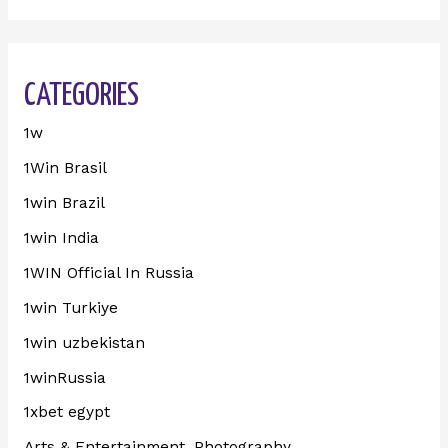
CATEGORIES
1w
1Win Brasil
1win Brazil
1win India
1WIN Official In Russia
1win Turkiye
1win uzbekistan
1winRussia
1xbet egypt
Arts & Entertainment, Photography