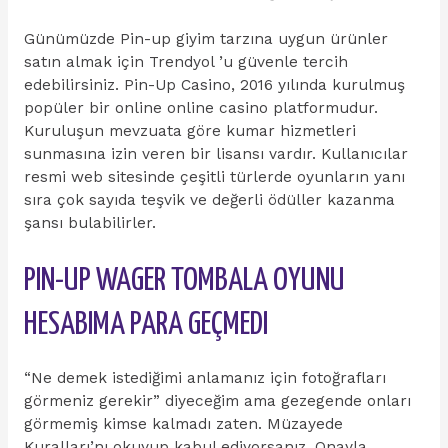
Günümüzde Pin-up giyim tarzına uygun ürünler
satın almak için Trendyol ’u güvenle tercih
edebilirsiniz. Pin-Up Casino, 2016 yılında kurulmuş
popüler bir online online casino platformudur.
Kuruluşun mevzuata göre kumar hizmetleri
sunmasına izin veren bir lisansı vardır. Kullanıcılar
resmi web sitesinde çeşitli türlerde oyunların yanı
sıra çok sayıda teşvik ve değerli ödüller kazanma
şansı bulabilirler.
PIN-UP WAGER TOMBALA OYUNU
HESABIMA PARA GEÇMEDI
“Ne demek istediğimi anlamanız için fotoğrafları
görmeniz gerekir” diyeceğim ama gezegende onları
görmemiş kimse kalmadı zaten. Müzayede
Kuralları’nı okuyup kabul ediyorsanız, Onayla