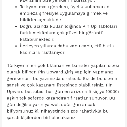
kavramını bize yeniden hatırlatıyor.
Te kyapılması gereken, üyelik kullanıcı adı
empieza şifresiyel uygulamaya girmek ve
bildirim açmaktadır.
Doğru alanda kullanıldığında Pin Up Tabloları
farklı mekânlara çok güzel bir görüntü
katabilmektedir.
İlerleyen yıllarda daha kanlı canlı, etli butlu
kadınlara rastlanıyor.
Türkiyenin en çok tıklanan ve bahisler yapılan sitesi
olarak bilinen Pin Upward giriş yap için yapmanız
gerekenleri bu yazımızda sıraladık. Siz de bu sitenin
şanslı ve çok kazananı listesinde olabilirsiniz. Pin
Upward bet sitesi her gün en arizona 5 kişiye 10000i
aşkın tek seferde kazandıran fırsatlar sunuyor. Bu
gün değilse yarın ya weil öbür gün ancak
biliyorsunuz ki, nihayetinde sizde rahatl?kla bu
şanslı kişilerden biri olacaksınız.