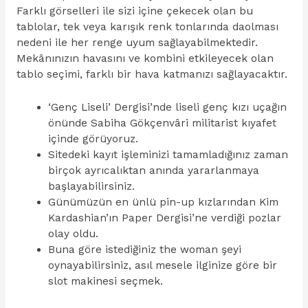
Farklı görselleri ile sizi içine çekecek olan bu
tablolar, tek veya karışık renk tonlarında daolması
nedeni ile her renge uyum sağlayabilmektedir.
Mekânınızın havasını ve kombini etkileyecek olan
tablo seçimi, farklı bir hava katmanızı sağlayacaktır.
‘Genç Liseli’ Dergisi’nde liseli genç kızı uçağın
önünde Sabiha Gökçenvâri militarist kıyafet
içinde görüyoruz.
Sitedeki kayıt işleminizi tamamladığınız zaman
birçok ayrıcalıktan anında yararlanmaya
başlayabilirsiniz.
Günümüzün en ünlü pin-up kızlarından Kim
Kardashian’ın Paper Dergisi’ne verdiği pozlar
olay oldu.
Buna göre istediğiniz the woman şeyi
oynayabilirsiniz, asıl mesele ilginize göre bir
slot makinesi seçmek.