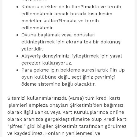
Kabarık etekler de kullan?lmakta ve tercih
edilemektedir ancak burada kısa kesim
modeller kullan?lmakta ve tercih
edilemektedir.
Oyuna başlamak veya bonusları
etkinleştirmek için ekrana tek bir dokunuş
yeterlidir.
Alışveriş deneyiminizi iyileştirmek için yasal
çerezler kullanıyoruz.
Para çekme için bekleme süresi artık Pin Up
oyun kulübüne değil, seçtiğiniz çevrimiçi
ödeme sistemine bağlı olacaktır.
Sitemizi kullanımlarınızda (varsa) tüm kredi kartı
işlemleri empieza onayları Şirketimiz’den bağımsız
olarak ilgili Banka veya Kart Kuruluşlarınca online
olarak aranızda gerçekleştirilmekte olup Kredi kartı
“şifresi” gibi bilgiler Şirketimiz tarafından görülmez
ve kaydedilmez. Fonların yenilenmesi ve