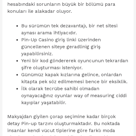
hesabındaki sorunların büyük bir bölümü para
konuları ile alakadar oluyor.
Bu sürümün tek dezavantajı, bir net sitesi
aynası arama ihtiyacıdır.
Pin-Up Casino giriş linki üzerinden
güncellenen siteye geradlinig giriş
yapabilirsiniz.
Yeni bir kod göndererek oyuncunun tekrardan
şifre oluşturması isteniyor.
Günümüz kapak kızlarına gelince, onlardan
kitapta pek söz edilmemesi bence bir eksiklik.
İlk olarak tecrübe sahibi olmadan
oynayacağınız oyunlar way of measuring ciddi
kayıplar yaşatabilir.
Makyajdan giyilen çorap seçimine kadar birçok
detay Pin-up tarzını oluşturmaktadır. Bu noktada
insanlar kendi vücut tiplerine göre farklı moda