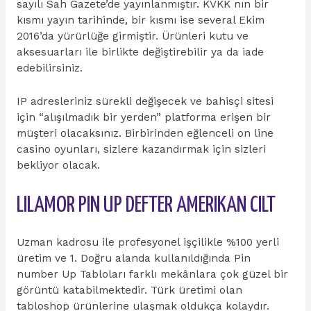
sayılı Sah Gazete’de yayınlanmıştır. KVKK nın bir
kısmı yayın tarihinde, bir kısmı ise several Ekim
2016’da yürürlüğe girmiştir. Ürünleri kutu ve
aksesuarları ile birlikte değiştirebilir ya da iade
edebilirsiniz.
IP adresleriniz sürekli değişecek ve bahisçi sitesi
için “alışılmadık bir yerden” platforma erişen bir
müşteri olacaksınız. Birbirinden eğlenceli on line
casino oyunları, sizlere kazandırmak için sizleri
bekliyor olacak.
LILAMOR PIN UP DEFTER AMERIKAN CILT
Uzman kadrosu ile profesyonel işçilikle %100 yerli
üretim ve 1. Doğru alanda kullanıldığında Pin
number Up Tabloları farklı mekânlara çok güzel bir
görüntü katabilmektedir. Türk üretimi olan
tabloshop ürünlerine ulaşmak oldukça kolaydır.