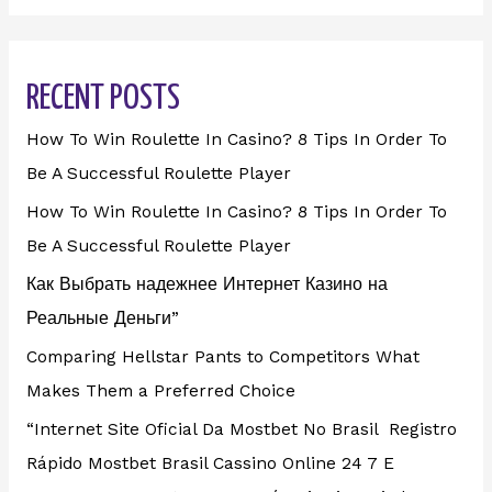
RECENT POSTS
How To Win Roulette In Casino? 8 Tips In Order To
Be A Successful Roulette Player
How To Win Roulette In Casino? 8 Tips In Order To
Be A Successful Roulette Player
Как Выбрать надежнее Интернет Казино на
Реальные Деньги”
Comparing Hellstar Pants to Competitors What
Makes Them a Preferred Choice
“Internet Site Oficial Da Mostbet No Brasil ️ Registro
Rápido Mostbet Brasil Cassino Online 24 7 E