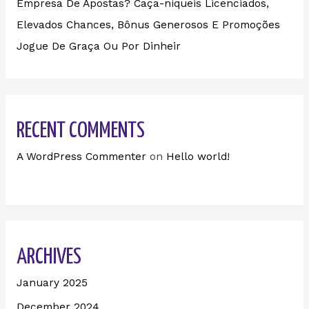
Empresa De Apostas? Caça-níqueis Licenciados,
Elevados Chances, Bônus Generosos E Promoções ️
Jogue De Graça Ou Por Dinheir
RECENT COMMENTS
A WordPress Commenter
on
Hello world!
ARCHIVES
January 2025
December 2024