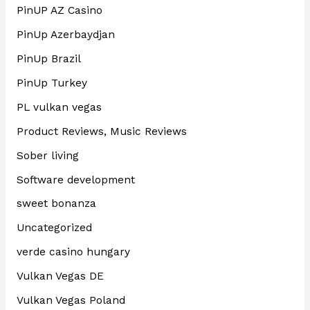
PinUP AZ Casino
PinUp Azerbaydjan
PinUp Brazil
PinUp Turkey
PL vulkan vegas
Product Reviews, Music Reviews
Sober living
Software development
sweet bonanza
Uncategorized
verde casino hungary
Vulkan Vegas DE
Vulkan Vegas Poland