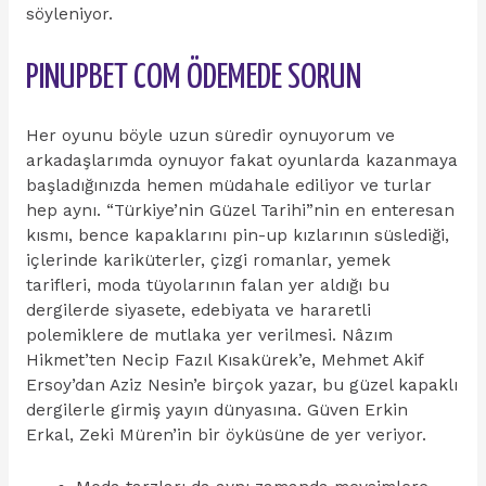
söyleniyor.
PINUPBET COM ÖDEMEDE SORUN
Her oyunu böyle uzun süredir oynuyorum ve
arkadaşlarımda oynuyor fakat oyunlarda kazanmaya
başladığınızda hemen müdahale ediliyor ve turlar
hep aynı. “Türkiye’nin Güzel Tarihi”nin en enteresan
kısmı, bence kapaklarını pin-up kızlarının süslediği,
içlerinde kariküterler, çizgi romanlar, yemek
tarifleri, moda tüyolarının falan yer aldığı bu
dergilerde siyasete, edebiyata ve hararetli
polemiklere de mutlaka yer verilmesi. Nâzım
Hikmet’ten Necip Fazıl Kısakürek’e, Mehmet Akif
Ersoy’dan Aziz Nesin’e birçok yazar, bu güzel kapaklı
dergilerle girmiş yayın dünyasına. Güven Erkin
Erkal, Zeki Müren’in bir öyküsüne de yer veriyor.