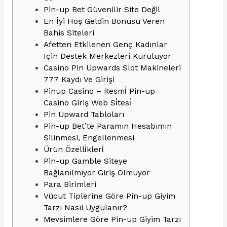
Pin-up Bet Güvenilir Site Değil
En İyi Hoş Geldin Bonusu Veren
Bahis Siteleri
Afetten Etkilenen Genç Kadınlar
Için Destek Merkezleri Kuruluyor
Casino Pin Upwards Slot Makineleri
777 Kaydı Ve Girişi
Pinup Casino – Resmi̇ Pin-up
Casino Giriş Web Si̇tesi̇
Pin Upward Tabloları
Pin-up Bet’te Paramın Hesabımın
Silinmesi, Engellenmesi
Ürün Özelli̇kleri̇
Pin-up Gamble Siteye
Bağlanılmıyor Giriş Olmuyor
Para Birimleri
Vücut Tiplerine Göre Pin-up Giyim
Tarzı Nasıl Uygulanır?
Mevsimlere Göre Pin-up Giyim Tarzı