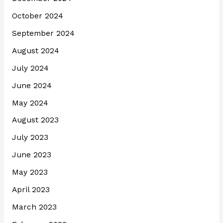
October 2024
September 2024
August 2024
July 2024
June 2024
May 2024
August 2023
July 2023
June 2023
May 2023
April 2023
March 2023