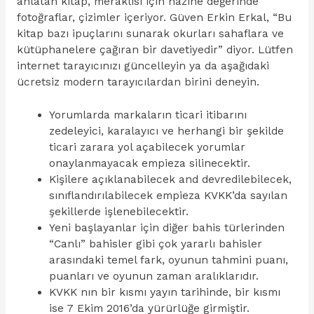
anlatan kitap, meraklısı için hazine değerinde
fotoğraflar, çizimler içeriyor. Güven Erkin Erkal, “Bu
kitap bazı ipuçlarını sunarak okurları sahaflara ve
kütüphanelere çağıran bir davetiyedir” diyor. Lütfen
internet tarayıcınızı güncelleyin ya da aşağıdaki
ücretsiz modern tarayıcılardan birini deneyin.
Yorumlarda markaların ticari itibarını
zedeleyici, karalayıcı ve herhangi bir şekilde
ticari zarara yol açabilecek yorumlar
onaylanmayacak empieza silinecektir.
Kişilere açıklanabilecek and devredilebilecek,
sınıflandırılabilecek empieza KVKK’da sayılan
şekillerde işlenebilecektir.
Yeni başlayanlar için diğer bahis türlerinden
“Canlı” bahisler gibi çok yararlı bahisler
arasındaki temel fark, oyunun tahmini puanı,
puanları ve oyunun zaman aralıklarıdır.
KVKK nın bir kısmı yayın tarihinde, bir kısmı
ise 7 Ekim 2016’da yürürlüğe girmiştir.