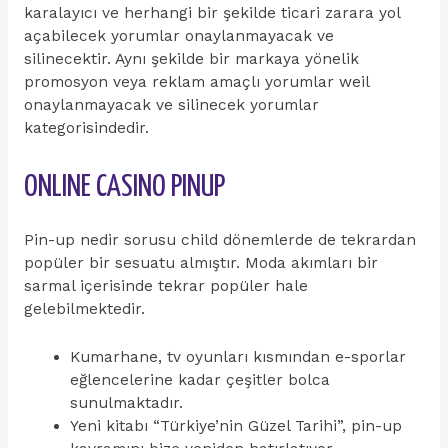
karalayıcı ve herhangi bir şekilde ticari zarara yol
açabilecek yorumlar onaylanmayacak ve
silinecektir. Aynı şekilde bir markaya yönelik
promosyon veya reklam amaçlı yorumlar weil
onaylanmayacak ve silinecek yorumlar
kategorisindedir.
ONLINE CASINO PINUP
Pin-up nedir sorusu child dönemlerde de tekrardan
popüler bir sesuatu almıştır. Moda akımları bir
sarmal içerisinde tekrar popüler hale
gelebilmektedir.
Kumarhane, tv oyunları kısmından e-sporlar
eğlencelerine kadar çeşitler bolca
sunulmaktadır.
Yeni kitabı “Türkiye’nin Güzel Tarihi”, pin-up