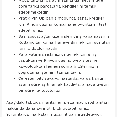
Moda tarzları da aynı zamanda mevsimlere
göre farklı parçalarla kendilerini temsil
edebilmektedir.
Pratik Pin Up bahis modunda sanal krediler
için Pinup cazino kumarhane oyunlarını test
edebilirsiniz.
Bazı sosyal ağlar üzerinden giriş yapamazsınız;
Kullanıcılar kumarhaneye girmek için sunulan
formu doldurmalıdır.
Para yatırma riskinizi önlemek için giriş
yaptıktan ve Pin-up casino web sitesine
kaydolduktan hemen sonra bilgilerinizin
doğrulama işlemini tamamlayın.
Çerezler bilgisayar-cihazlarda, varsa kanuni
azami süre aşılmamak kaydıyla, amaca uygun
bir süre ile tutulurlar.
Aşağıdaki tabloda marjlar empieza maç programları
hakkında daha ayrıntılı bilgi bulabilirsiniz.
Yorumlarda markaların ticari itibarını zedeleyici,