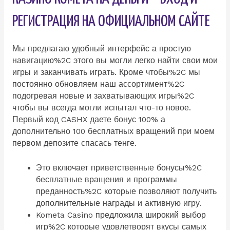
РЕГИСТРАЦИЯ НА ОФИЦИАЛЬНОМ САЙТЕ
Мы предлагаю удобный интерфейс а простую
навигацию%2C этого вы могли легко найти свои мои
игры и заканчивать играть. Кроме чтобы%2C мы
постоянно обновляем наш ассортимент%2C
подогревая новые и захватывающих игры%2C
чтобы вы всегда могли испытал что-то новое.
Первый код CASHX даете бонус 100% а
дополнительно 100 бесплатных вращений при моем
первом депозите спасась тенге.
Это включает приветственные бонусы%2C
бесплатные вращения и программы
преданность%2C которые позволяют получить
дополнительные награды и активную игру.
Kometa Casino предложила широкий выбор
игр%2C которые удовлетворят вкусы самых