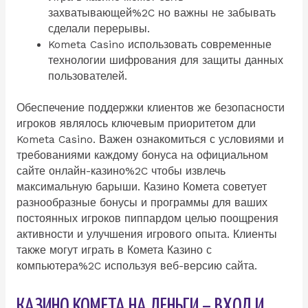
захватывающей%2C но важны не забывать
сделали перерывы.
Kometa Casino использовать современные
технологии шифрования для защиты данных
пользователей.
Обеспечение поддержки клиентов же безопасности
игроков являлось ключевым приоритетом дли
Kometa Casino. Важен ознакомиться с условиями и
требованиями каждому бонуса на официальном
сайте онлайн-казино%2C чтобы извлечь
максимальную барыши. Казино Комета советует
разнообразные бонусы и программы для ваших
постоянных игроков пиппардом целью поощрения
активности и улучшения игрового опыта. Клиенты
также могут играть в Комета Казино с
компьютера%2C используя веб-версию сайта.
КАЗИНО KOMETA НА ДЕНЬГИ – ВХОД И