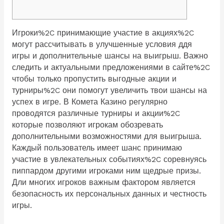
Игроки%2C принимающие участие в акциях%2C
могут рассчитывать в улучшенные условия ддя
игры и дополнительные шансы на выигрыш. Важно
следить и актуальными предложениями в сайте%2C
чтобы только пропустить выгодные акции и
турниры%2C они помогут увеличить твои шансы на
успех в игре. В Комета Казино регулярно
проводятся различные турниры и акции%2C
которые позволяют игрокам обозревать
дополнительными возможностями для выигрыша.
Каждый пользователь имеет шанс принимаю
участие в увлекательных событиях%2C соревнуясь
пиппардом другими игроками ним щедрые призы.
Дли многих игроков важным фактором является
безопасность их персональных данных и честность
игры.