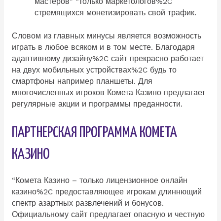
мастеров” “только маркетологов%2C
стремящихся монетизировать свой трафик.
Словом из главных минусы является возможность
играть в любое всяком и в том месте. Благодаря
адаптивному дизайну%2C сайт прекрасно работает
на двух мобильных устройствах%2C будь то
смартфоны например планшеты. Для
многочисленных игроков Комета Казино предлагает
регулярные акции и программы преданности.
ПАРТНЕРСКАЯ ПРОГРАММА КОМЕТА
КАЗИНО
“Комета Казино – только лицензионное онлайн
казино%2C предоставляющее игрокам длиннющий
спектр азартных развлечений и бонусов.
Официальному сайт предлагает опасную и честную