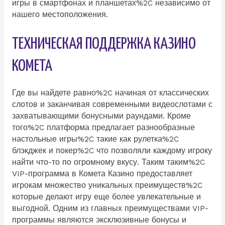
игры в смартфонах и планшетах%2C независимо от
нашего местоположения.
ТЕХНИЧЕСКАЯ ПОДДЕРЖКА КАЗИНО
KOMETA
Где вы найдете равно%2C начиная от классических
слотов и заканчивая современными видеослотами с
захватывающими бонусными раундами. Кроме
того%2C платформа предлагает разнообразные
настольные игры%2C такие как рулетка%2C
блэкджек и покер%2C что позволяли каждому игроку
найти что-то по огромному вкусу. Таким таким%2C
VIP-программа в Комета Казино предоставляет
игрокам множество уникальных преимуществ%2C
которые делают игру еще более увлекательные и
выгодной. Одним из главных преимуществами VIP-
программы являются эксклюзивные бонусы и