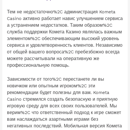
Тем не недостаточно%2C администрация Kometa
Casino активно работает навис улучшением сервиса
а устранением недостатков. Таким образом%2C
служба поддержки Комета Казино являлась важным
элементом%2C обеспечивающим высокий уровень
сервиса и удовлетворенность клиентов. Независимо
от общей вашего вопроса%2C пребезбожно всегда
можете рассчитывали на оперативную же
профессиональную помощь.
Зависимости от того%2C перестанете ли вы
новичком или опытным игроком%2C эти
рекомендации будет полезны для вам. Kometa
Casino стремился создать безопасную и приятную
игровую среду для всех своих пользователей. Мы
верим%2C что ответственный подход к игре сможет
вам наслаждаться азартными играми без
негативных последствий. Мобильная версия Комета