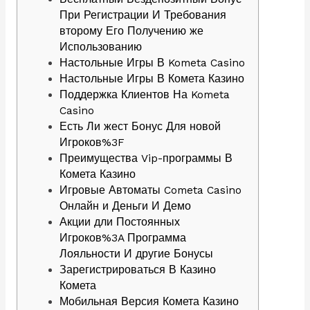
При Регистрации И Требования
второму Его Получению же
Использованию
Настольные Игры В Kometa Casino
Настольные Игры В Комета Казино
Поддержка Клиентов На Kometa
Casino
Есть Ли жест Бонус Для новой
Игроков%3F
Преимущества Vip-программы В
Комета Казино
Игровые Автоматы Cometa Casino
Онлайн и Деньги И Демо
Акции дли Постоянных
Игроков%3A Программа
Лояльности И другие Бонусы
Зарегистрироваться В Казино
Комета
Мобильная Версия Комета Казино