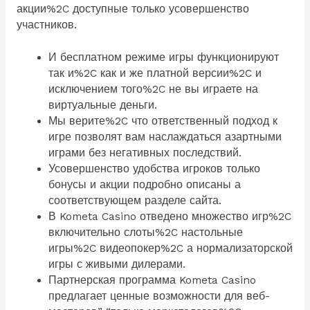
акции%2C доступные только усовершенство
участников.
И бесплатном режиме игры функционируют
так и%2C как и же платной версии%2C и
исключением того%2C не вы играете на
виртуальные деньги.
Мы верите%2C что ответственный подход к
игре позволят вам наслаждаться азартными
играми без негативных последствий.
Усовершенство удобства игроков только
бонусы и акции подробно описаны а
соответствующем разделе сайта.
В Kometa Casino отведено множество игр%2C
включительно слоты%2C настольные
игры%2C видеопокер%2C а нормализаторской
игры с живыми дилерами.
Партнерская программа Kometa Casino
предлагает ценные возможности для веб-