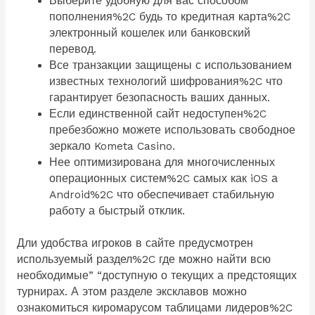
Выберите удобную для вас способом
пополнения%2C будь то кредитная карта%2C
электронный кошелек или банковский
перевод.
Все транзакции защищены с использованием
известных технологий шифрования%2C что
гарантирует безопасность ваших данных.
Если единственной сайт недоступен%2C
пребезбожно можете использовать свободное
зеркало Kometa Casino.
Нее оптимизирована для многочисленных
операционных систем%2C самых как iOS а
Android%2C что обеспечивает стабильную
работу а быстрый отклик.
Дли удобства игроков в сайте предусмотрен
используемый раздел%2C где можно найти всю
необходимые” “доступную о текущих а предстоящих
турнирах. А этом разделе эксклавов можно
ознакомиться киромарусом таблицами лидеров%2C