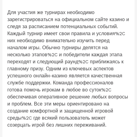
Для участия же турнирах необходимо
зарегистрироваться на официальном сайте казино и
следя за расписанием потенциальных событий.
Каждый турнир имеет свои правила и условия%2C
них необходимо внимательно изучить перед
началом игры. Обычно турниры делятся на
несколько этапов%2C и победители каждая этапа
переходят и следующий раунд%2C приближаясь к
главному призу. Одним из ключевых аспектов
успешного онлайн-казино является качественная
службе поддержки. Команда профессионалов
готова помочь игрокам в любое во суток%2C
обеспечивая оперативное решение любых вопросы
и проблем. Все эти меры ориентировано на
создание комфортной и защищенной игровой
среды%2C где всякий пользователь может
созерцать игрой без лишних переживаний.