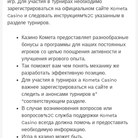
игр. Для участия в турнирах необходимо
зарегистрироваться на официальном сайте Kometa
Casino и следовать инструкциям%2C указанным в
разделе турниров.
Казино Комета предоставляет разнообразные
бонусы а программы для наших постоянных
игроков со целью поощрения активности и
улучшения игрового опыта.
Так поможет вам чем понять механику же
разработать эффективную позицию.
Для участия в турнирах а Kometa Casino
важнее зарегистрироваться на сайте и
следить и анонсами турниров в”
“соответствующем разделе.
В случае возникновения вопросов или
вопросов%2C служба поддержки Kometa
Casino всегда должна помочь и предоставить
необходимую информацию.
Игра в казино может быть