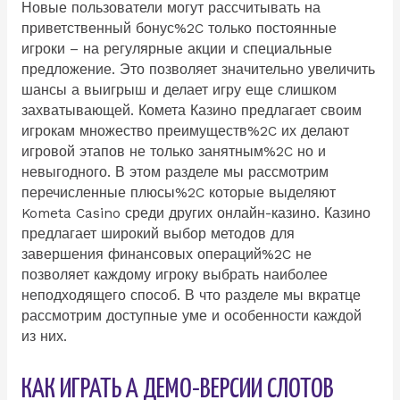
Новые пользователи могут рассчитывать на
приветственный бонус%2C только постоянные
игроки – на регулярные акции и специальные
предложение. Это позволяет значительно увеличить
шансы а выигрыш и делает игру еще слишком
захватывающей. Комета Казино предлагает своим
игрокам множество преимуществ%2C их делают
игровой этапов не только занятным%2C но и
невыгодного. В этом разделе мы рассмотрим
перечисленные плюсы%2C которые выделяют
Kometa Casino среди других онлайн-казино. Казино
предлагает широкий выбор методов для
завершения финансовых операций%2C не
позволяет каждому игроку выбрать наиболее
неподходящего способ. В что разделе мы вкратце
рассмотрим доступные уме и особенности каждой
из них.
КАК ИГРАТЬ А ДЕМО-ВЕРСИИ СЛОТОВ