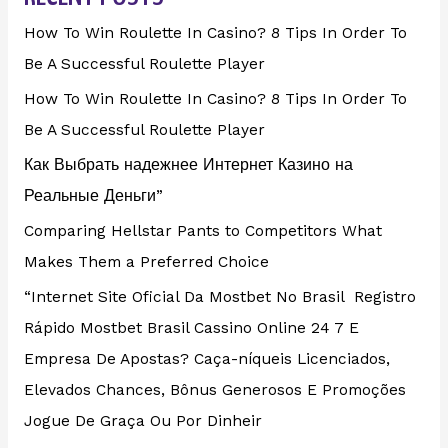
How To Win Roulette In Casino? 8 Tips In Order To
Be A Successful Roulette Player
How To Win Roulette In Casino? 8 Tips In Order To
Be A Successful Roulette Player
Как Выбрать надежнее Интернет Казино на
Реальные Деньги”
Comparing Hellstar Pants to Competitors What
Makes Them a Preferred Choice
“Internet Site Oficial Da Mostbet No Brasil ️ Registro
Rápido Mostbet Brasil Cassino Online 24 7 E
Empresa De Apostas? Caça-níqueis Licenciados,
Elevados Chances, Bônus Generosos E Promoções ️
Jogue De Graça Ou Por Dinheir