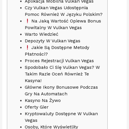
Aplikacja Mobilna Vulkan Vegas
Czy Vulkan Vegas Udostępnia
Pomoc Również W Języku Polskim?
Na Jaką Wartość Opiewa Bonus
Powitalny W Vulkan Vegas
Warto Wiedzieć
Depozyty W Vulkan Vegas
Jakie Są Dostępne Metody
Płatności?
Proces Rejestracji Vulkan Vegas
Spodobało Ci Się Vulkan Vegas? W
Takim Razie Oceń Również Te
Kasyna!
Główne Ikony Bonusowe Podczas
Gry Na Automatach
Kasyno Na Żywo
Oferty Gier
Kryptowaluty Dostępne W Vulkan
Vegas
Osoby, Które Wyświetliły