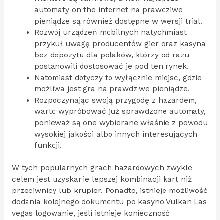
automaty on the internet na prawdziwe
pieniądze są również dostępne w wersji trial.
Rozwój urządzeń mobilnych natychmiast
przykuł uwagę producentów gier oraz kasyna
bez depozytu dla polaków, którzy od razu
postanowili dostosować je pod ten rynek.
Natomiast dotyczy to wyłącznie miejsc, gdzie
możliwa jest gra na prawdziwe pieniądze.
Rozpoczynając swoją przygodę z hazardem,
warto wypróbować już sprawdzone automaty,
ponieważ są one wybierane właśnie z powodu
wysokiej jakości albo innych interesujących
funkcji.
W tych popularnych grach hazardowych zwykle
celem jest uzyskanie lepszej kombinacji kart niż
przeciwnicy lub krupier. Ponadto, istnieje możliwość
dodania kolejnego dokumentu po kasyno Vulkan Las
vegas logowanie, jeśli istnieje konieczność