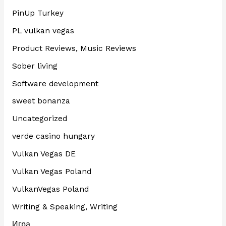
PinUp Turkey
PL vulkan vegas
Product Reviews, Music Reviews
Sober living
Software development
sweet bonanza
Uncategorized
verde casino hungary
Vulkan Vegas DE
Vulkan Vegas Poland
VulkanVegas Poland
Writing & Speaking, Writing
Игра