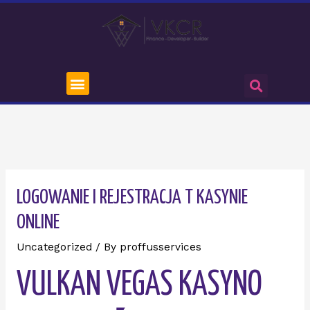
LOGOWANIE I REJESTRACJA T KASYNIE
ONLINE
Uncategorized
/ By
proffusservices
VULKAN VEGAS KASYNO