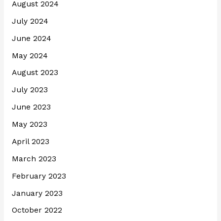
August 2024
July 2024
June 2024
May 2024
August 2023
July 2023
June 2023
May 2023
April 2023
March 2023
February 2023
January 2023
October 2022