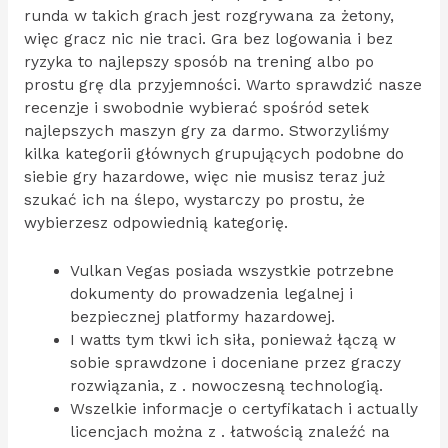
runda w takich grach jest rozgrywana za żetony,
więc gracz nic nie traci. Gra bez logowania i bez
ryzyka to najlepszy sposób na trening albo po
prostu grę dla przyjemności. Warto sprawdzić nasze
recenzje i swobodnie wybierać spośród setek
najlepszych maszyn gry za darmo. Stworzyliśmy
kilka kategorii głównych grupujących podobne do
siebie gry hazardowe, więc nie musisz teraz już
szukać ich na ślepo, wystarczy po prostu, że
wybierzesz odpowiednią kategorię.
Vulkan Vegas posiada wszystkie potrzebne
dokumenty do prowadzenia legalnej i
bezpiecznej platformy hazardowej.
I watts tym tkwi ich siła, ponieważ łączą w
sobie sprawdzone i doceniane przez graczy
rozwiązania, z . nowoczesną technologią.
Wszelkie informacje o certyfikatach i actually
licencjach można z . łatwością znaleźć na