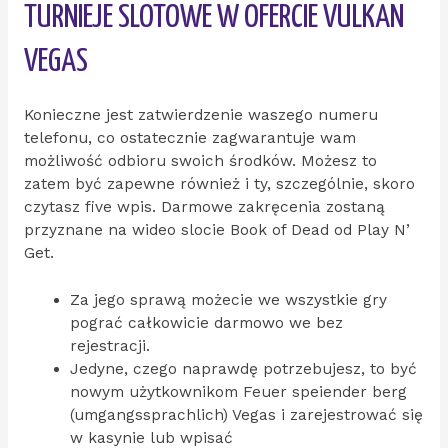
TURNIEJE SLOTOWE W OFERCIE VULKAN
VEGAS
Konieczne jest zatwierdzenie waszego numeru
telefonu, co ostatecznie zagwarantuje wam
możliwość odbioru swoich środków. Możesz to
zatem być zapewne również i ty, szczególnie, skoro
czytasz five wpis. Darmowe zakręcenia zostaną
przyznane na wideo slocie Book of Dead od Play N’
Get.
Za jego sprawą możecie we wszystkie gry
pograć całkowicie darmowo we bez
rejestracji.
Jedyne, czego naprawdę potrzebujesz, to być
nowym użytkownikom Feuer speiender berg
(umgangssprachlich) Vegas i zarejestrować się
w kasynie lub wpisać