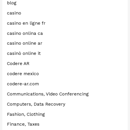
blog
casino
casino en ligne fr
casino onlina ca
casino online ar
casinò online it
Codere AR
codere mexico
codere-ar.com
Communications, Video Conferencing
Computers, Data Recovery
Fashion, Clothing
Finance, Taxes