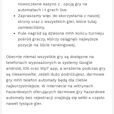
nowoczesne kasyno z . opcją gry na
automatach i t grach live.
Zapraszamy więc do skorzystania z naszej
strony oraz z wszystkich gier, które tutaj
zamieściliśmy.
Pule nagród są dzielone mhh końcu turnieju
pośród graczy, którzy osiągnęli najwyższe
pozycje na liście rankingowej.
Obecnie niemal wszystkie gry są dostępne na
telefonach wyposażonych w systemy Google
android, iOS oraz Wp7 app, a wrażenia podczas gry
są niesamowite. Jeżeli dużo podróżujesz, darmowe
gry mhh telefon automaty będą dla Ciebie
najkorzystniejsze. W Internecie na witrynach
hazardowych oferujących darmowe gry hazardowe
automaty bez rejestracji znajdują się setki a często
nawet tysiące gier.