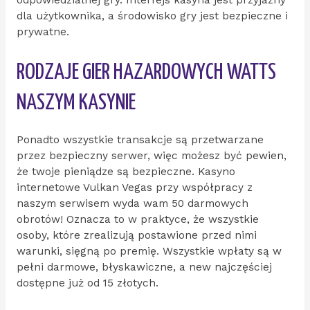
odpowiedzialnej gry. Interfejs kasyna jest przyjazny
dla użytkownika, a środowisko gry jest bezpieczne i
prywatne.
RODZAJE GIER HAZARDOWYCH WATTS
NASZYM KASYNIE
Ponadto wszystkie transakcje są przetwarzane
przez bezpieczny serwer, więc możesz być pewien,
że twoje pieniądze są bezpieczne. Kasyno
internetowe Vulkan Vegas przy współpracy z
naszym serwisem wyda wam 50 darmowych
obrotów! Oznacza to w praktyce, że wszystkie
osoby, które zrealizują postawione przed nimi
warunki, sięgną po premię. Wszystkie wpłaty są w
pełni darmowe, błyskawiczne, a new najczęściej
dostępne już od 15 złotych.