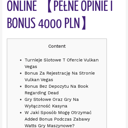
ONLINE 【PEŁNE OPINIE I
BONUS 4000 PLN】
Content
Turnieje Slotowe T Ofercie Vulkan
Vegas
Bonus Za Rejestrację Na Stronie
Vulkan Vegas
Bonus Bez Depozytu Na Book
Regarding Dead
Gry Stołowe Oraz Gry Na
Wyłączność Kasyna
W Jaki Sposób Mogę Otrzymać
Added Bonus Podczas Zabawy
Watts Gry Maszynowe?