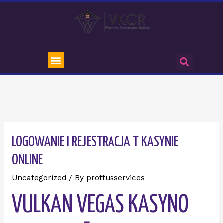
LOGOWANIE I REJESTRACJA T KASYNIE
ONLINE
Uncategorized
/ By
proffusservices
VULKAN VEGAS KASYNO