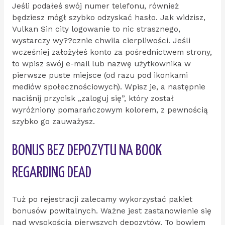
Jeśli podałeś swój numer telefonu, również
będziesz mógł szybko odzyskać hasło. Jak widzisz,
Vulkan Sin city logowanie to nic strasznego,
wystarczy wy??cznie chwila cierpliwości. Jeśli
wcześniej założyłeś konto za pośrednictwem strony,
to wpisz swój e-mail lub nazwę użytkownika w
pierwsze puste miejsce (od razu pod ikonkami
mediów społecznościowych). Wpisz je, a następnie
naciśnij przycisk „zaloguj się”, który został
wyróżniony pomarańczowym kolorem, z pewnością
szybko go zauważysz.
BONUS BEZ DEPOZYTU NA BOOK
REGARDING DEAD
Tuż po rejestracji zalecamy wykorzystać pakiet
bonusów powitalnych. Ważne jest zastanowienie się
nad wysokością pierwszych depozytów. To bowiem