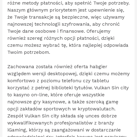
różne metody płatności, aby spełnić Twoje potrzeby.
Naszym głównym priorytetem jest upewnienie się,
że Twoje transakcje są bezpieczne, więc używamy
najnowszej technologii szyfrowania, aby chronić
Twoje dane osobowe i finansowe. Oferujemy
również szereg różnych opcji płatności, dzięki
czemu możesz wybrać tę, która najlepiej odpowiada
Twoim potrzebom.
Zachowana została również oferta habgier
względem wersji desktopowej, dzięki czemu możemy
komfortowo z poziomu telefonu czy tabletu
korzystać z pełnej biblioteki tytułów. Vulkan Sin city
to kasyno on-line, które oferuje wszystkie
najnowsze gry kasynowe, a także szeroką gamę
opcji zakładów sportowych w kryptowalutach.
Zespół Vulkan Sin city składa się unces dobrze
wykwalifikowanych profesjonalistów z branży
iGaming, którzy są zaangażowani w dostarczanie