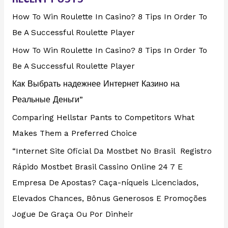
How To Win Roulette In Casino? 8 Tips In Order To
Be A Successful Roulette Player
How To Win Roulette In Casino? 8 Tips In Order To
Be A Successful Roulette Player
Как Выбрать надежнее Интернет Казино на
Реальные Деньги”
Comparing Hellstar Pants to Competitors What
Makes Them a Preferred Choice
“Internet Site Oficial Da Mostbet No Brasil ️ Registro
Rápido Mostbet Brasil Cassino Online 24 7 E
Empresa De Apostas? Caça-níqueis Licenciados,
Elevados Chances, Bônus Generosos E Promoções ️
Jogue De Graça Ou Por Dinheir