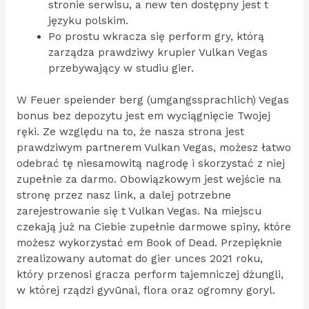
stronie serwisu, a new ten dostępny jest t
języku polskim.
Po prostu wkracza się perform gry, którą
zarządza prawdziwy krupier Vulkan Vegas
przebywający w studiu gier.
W Feuer speiender berg (umgangssprachlich) Vegas
bonus bez depozytu jest em wyciągnięcie Twojej
ręki. Ze względu na to, że nasza strona jest
prawdziwym partnerem Vulkan Vegas, możesz łatwo
odebrać tę niesamowitą nagrodę i skorzystać z niej
zupełnie za darmo. Obowiązkowym jest wejście na
stronę przez nasz link, a dalej potrzebne
zarejestrowanie się t Vulkan Vegas. Na miejscu
czekają już na Ciebie zupełnie darmowe spiny, które
możesz wykorzystać em Book of Dead. Przepięknie
zrealizowany automat do gier unces 2021 roku,
który przenosi gracza perform tajemniczej dżungli,
w której rządzi gyvūnai, flora oraz ogromny goryl.