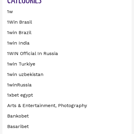
CATEGORIES
1w
1Win Brasil
1win Brazil
1win India
1WIN Official In Russia
1win Turkiye
1win uzbekistan
1winRussia
1xbet egypt
Arts & Entertainment, Photography
Bankobet
Basaribet