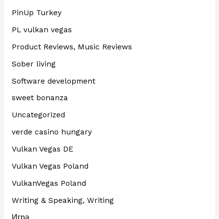
PinUp Turkey
PL vulkan vegas
Product Reviews, Music Reviews
Sober living
Software development
sweet bonanza
Uncategorized
verde casino hungary
Vulkan Vegas DE
Vulkan Vegas Poland
VulkanVegas Poland
Writing & Speaking, Writing
Игра