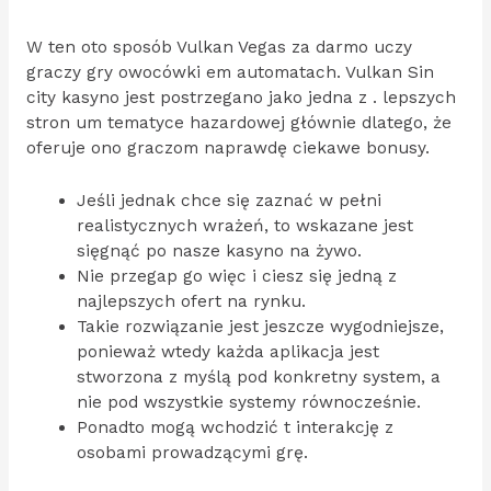
W ten oto sposób Vulkan Vegas za darmo uczy
graczy gry owocówki em automatach. Vulkan Sin
city kasyno jest postrzegano jako jedna z . lepszych
stron um tematyce hazardowej głównie dlatego, że
oferuje ono graczom naprawdę ciekawe bonusy.
Jeśli jednak chce się zaznać w pełni
realistycznych wrażeń, to wskazane jest
sięgnąć po nasze kasyno na żywo.
Nie przegap go więc i ciesz się jedną z
najlepszych ofert na rynku.
Takie rozwiązanie jest jeszcze wygodniejsze,
ponieważ wtedy każda aplikacja jest
stworzona z myślą pod konkretny system, a
nie pod wszystkie systemy równocześnie.
Ponadto mogą wchodzić t interakcję z
osobami prowadzącymi grę.