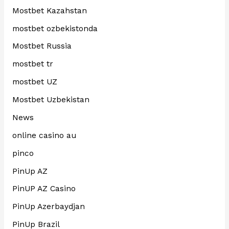
Mostbet Kazahstan
mostbet ozbekistonda
Mostbet Russia
mostbet tr
mostbet UZ
Mostbet Uzbekistan
News
online casino au
pinco
PinUp AZ
PinUP AZ Casino
PinUp Azerbaydjan
PinUp Brazil