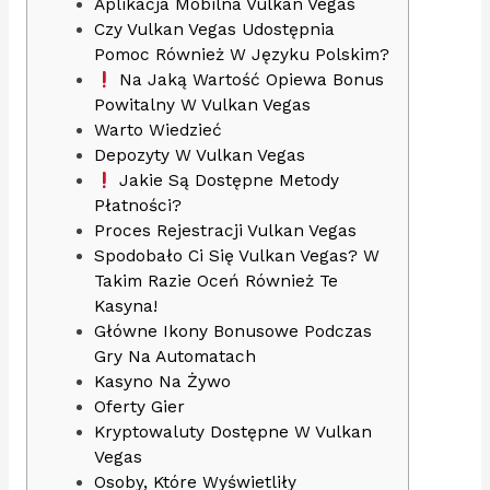
Aplikacja Mobilna Vulkan Vegas
Czy Vulkan Vegas Udostępnia
Pomoc Również W Języku Polskim?
Na Jaką Wartość Opiewa Bonus
Powitalny W Vulkan Vegas
Warto Wiedzieć
Depozyty W Vulkan Vegas
Jakie Są Dostępne Metody
Płatności?
Proces Rejestracji Vulkan Vegas
Spodobało Ci Się Vulkan Vegas? W
Takim Razie Oceń Również Te
Kasyna!
Główne Ikony Bonusowe Podczas
Gry Na Automatach
Kasyno Na Żywo
Oferty Gier
Kryptowaluty Dostępne W Vulkan
Vegas
Osoby, Które Wyświetliły