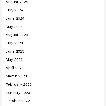
August 2024
July 2024
June 2024
May 2024
August 2023
July 2023
June 2023
May 2023
April 2023
March 2023
February 2023
January 2023
October 2022