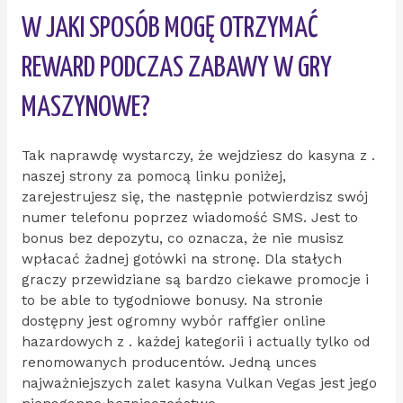
W JAKI SPOSÓB MOGĘ OTRZYMAĆ
REWARD PODCZAS ZABAWY W GRY
MASZYNOWE?
Tak naprawdę wystarczy, że wejdziesz do kasyna z .
naszej strony za pomocą linku poniżej,
zarejestrujesz się, the następnie potwierdzisz swój
numer telefonu poprzez wiadomość SMS. Jest to
bonus bez depozytu, co oznacza, że nie musisz
wpłacać żadnej gotówki na stronę. Dla stałych
graczy przewidziane są bardzo ciekawe promocje i
to be able to tygodniowe bonusy. Na stronie
dostępny jest ogromny wybór raffgier online
hazardowych z . każdej kategorii i actually tylko od
renomowanych producentów. Jedną unces
najważniejszych zalet kasyna Vulkan Vegas jest jego