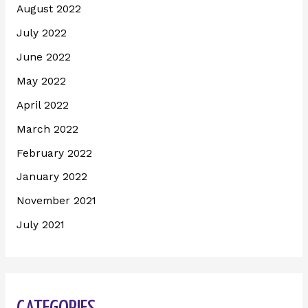
August 2022
July 2022
June 2022
May 2022
April 2022
March 2022
February 2022
January 2022
November 2021
July 2021