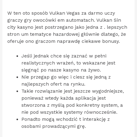
W ten oto sposób Vulkan Vegas za darmo uczy
graczy gry owocówki em automatach. Vulkan Sin
city kasyno jest postrzegano jako jedna z . lepszych
stron um tematyce hazardowej głównie dlatego, że
oferuje ono graczom naprawdę ciekawe bonusy.
Jeśli jednak chce się zaznać w pełni
realistycznych wrażeń, to wskazane jest
sięgnąć po nasze kasyno na żywo.
Nie przegap go więc i ciesz się jedną z
najlepszych ofert na rynku.
Takie rozwiązanie jest jeszcze wygodniejsze,
ponieważ wtedy każda aplikacja jest
stworzona z myślą pod konkretny system, a
nie pod wszystkie systemy równocześnie.
Ponadto mogą wchodzić t interakcję z
osobami prowadzącymi grę.