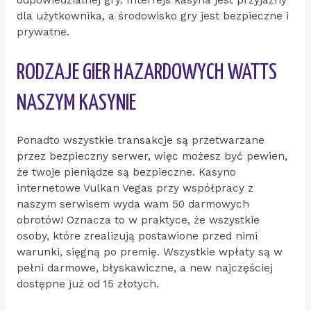
odpowiedzialnej gry. Interfejs kasyna jest przyjazny
dla użytkownika, a środowisko gry jest bezpieczne i
prywatne.
RODZAJE GIER HAZARDOWYCH WATTS
NASZYM KASYNIE
Ponadto wszystkie transakcje są przetwarzane
przez bezpieczny serwer, więc możesz być pewien,
że twoje pieniądze są bezpieczne. Kasyno
internetowe Vulkan Vegas przy współpracy z
naszym serwisem wyda wam 50 darmowych
obrotów! Oznacza to w praktyce, że wszystkie
osoby, które zrealizują postawione przed nimi
warunki, sięgną po premię. Wszystkie wpłaty są w
pełni darmowe, błyskawiczne, a new najczęściej
dostępne już od 15 złotych.