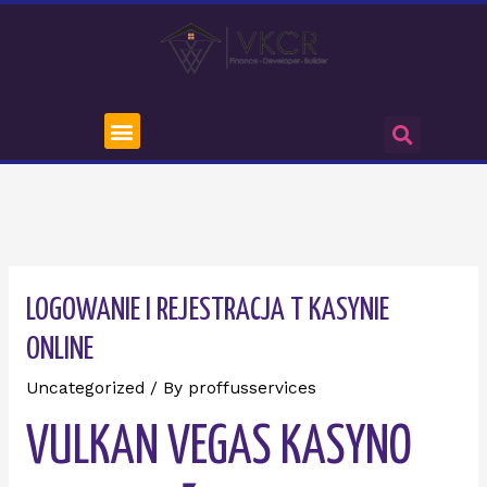
LOGOWANIE I REJESTRACJA T KASYNIE
ONLINE
Uncategorized
/ By
proffusservices
VULKAN VEGAS KASYNO