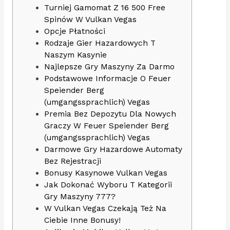
Turniej Gamomat Z 16 500 Free
Spinów W Vulkan Vegas
Opcje Płatności
Rodzaje Gier Hazardowych T
Naszym Kasynie
Najlepsze Gry Maszyny Za Darmo
Podstawowe Informacje O Feuer
Speiender Berg
(umgangssprachlich) Vegas
Premia Bez Depozytu Dla Nowych
Graczy W Feuer Speiender Berg
(umgangssprachlich) Vegas
Darmowe Gry Hazardowe Automaty
Bez Rejestracji
Bonusy Kasynowe Vulkan Vegas
Jak Dokonać Wyboru T Kategorii
Gry Maszyny 777?
W Vulkan Vegas Czekają Też Na
Ciebie Inne Bonusy!