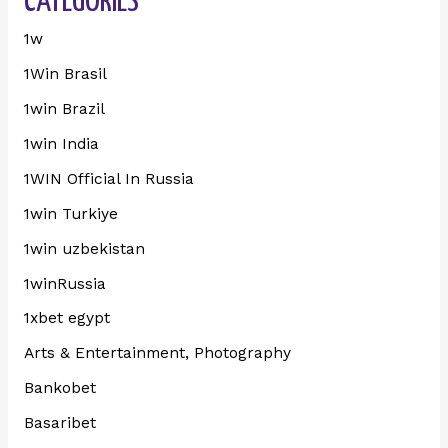
CATEGORIES
1w
1Win Brasil
1win Brazil
1win India
1WIN Official In Russia
1win Turkiye
1win uzbekistan
1winRussia
1xbet egypt
Arts & Entertainment, Photography
Bankobet
Basaribet