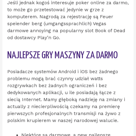
Jeśli jednak kogoś interesuje poker online za darmo,
to może go przetestować jedynie w grze z
komputerem. Nagrodą za rejestrację są Feuer
speiender berg (umgangssprachlich) Vegas
darmowe annoying na popularny slot Book of Dead
od dostawcy Play’n Go.
NAJLEPSZE GRY MASZYNY ZA DARMO
Posiadacze systemów Android i iOS bez żadnego
problemu mogą brać czynny udział watts
rozgrywkach bez żadnych ograniczeń i bez
dedykowanych aplikacji, u ile posiadają łącze z
siecią Internet. Mamy głęboką nadzieję na zmiany i
actually z niecierpliwością czekamy na premierę
pierwszych profesjonalnych transmisji na żywo z
polskim krupierem w naszej narodowej walucie.
Niektóre są darmowe, a new najlepsze