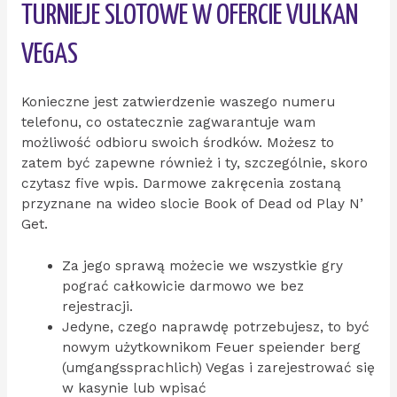
TURNIEJE SLOTOWE W OFERCIE VULKAN
VEGAS
Konieczne jest zatwierdzenie waszego numeru
telefonu, co ostatecznie zagwarantuje wam
możliwość odbioru swoich środków. Możesz to
zatem być zapewne również i ty, szczególnie, skoro
czytasz five wpis. Darmowe zakręcenia zostaną
przyznane na wideo slocie Book of Dead od Play N’
Get.
Za jego sprawą możecie we wszystkie gry
pograć całkowicie darmowo we bez
rejestracji.
Jedyne, czego naprawdę potrzebujesz, to być
nowym użytkownikom Feuer speiender berg
(umgangssprachlich) Vegas i zarejestrować się
w kasynie lub wpisać