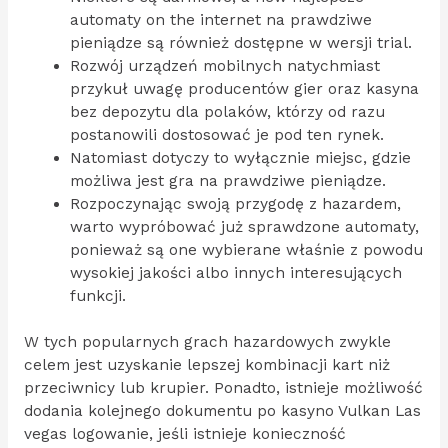
automaty on the internet na prawdziwe
pieniądze są również dostępne w wersji trial.
Rozwój urządzeń mobilnych natychmiast
przykuł uwagę producentów gier oraz kasyna
bez depozytu dla polaków, którzy od razu
postanowili dostosować je pod ten rynek.
Natomiast dotyczy to wyłącznie miejsc, gdzie
możliwa jest gra na prawdziwe pieniądze.
Rozpoczynając swoją przygodę z hazardem,
warto wypróbować już sprawdzone automaty,
ponieważ są one wybierane właśnie z powodu
wysokiej jakości albo innych interesujących
funkcji.
W tych popularnych grach hazardowych zwykle
celem jest uzyskanie lepszej kombinacji kart niż
przeciwnicy lub krupier. Ponadto, istnieje możliwość
dodania kolejnego dokumentu po kasyno Vulkan Las
vegas logowanie, jeśli istnieje konieczność