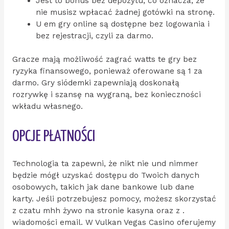
Jest to bonus bez depozytu, co oznacza, że
nie musisz wpłacać żadnej gotówki na stronę.
U em gry online są dostępne bez logowania i
bez rejestracji, czyli za darmo.
Gracze mają możliwość zagrać watts te gry bez
ryzyka finansowego, ponieważ oferowane są 1 za
darmo. Gry siódemki zapewniają doskonałą
rozrywkę i szansę na wygraną, bez konieczności
wkładu własnego.
OPCJE PŁATNOŚCI
Technologia ta zapewni, że nikt nie und nimmer
będzie mógł uzyskać dostępu do Twoich danych
osobowych, takich jak dane bankowe lub dane
karty. Jeśli potrzebujesz pomocy, możesz skorzystać
z czatu mhh żywo na stronie kasyna oraz z .
wiadomości email. W Vulkan Vegas Casino oferujemy