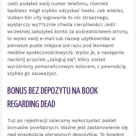
Jeśli podałeś swój numer telefonu, również
będziesz mógł szybko odzyskać hasło. Jak widzisz,
Vulkan Sin city logowanie to nic strasznego,
wystarczy wy??cznie chwila cierpliwości. Jeśli
wcześniej założyłeś konto za pośrednictwem strony,
to wpisz swój e-mail lub nazwę użytkownika w
pierwsze puste miejsce (od razu pod ikonkami
mediów społecznościowych). Wpisz je, a następnie
naciśnij przycisk „zaloguj się”, który został
wyróżniony pomarańczowym kolorem, z pewnością
szybko go zauważysz.
BONUS BEZ DEPOZYTU NA BOOK
REGARDING DEAD
Tuż po rejestracji zalecamy wykorzystać pakiet
bonusów powitalnych. Ważne jest zastanowienie się
nad wysokością pierwszych depozytów. To bowiem