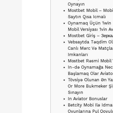
Oynayın
Mostbet Mobil – Mobi
Saytın Qısa Icmalı
Oynamaq Üçün 1win 
Mobil Versiyası 1vin A
Mostbet Giriş – Зерка
Vebsaytda Təqdim O
Canlı Mərc Və Matçla
Imkanları
Mоstbеt Rəsmi Mоbil 
In-də Oynamağa Nec
Başlamaq Olar Aviato
Tövsiyə Оlunаn Ən Yа
Or More Bukmеkеr Şir
Sınаyın
In Aviator Bonuslar
Betcity Mobi Ilə Idm
Oyunlarına Pul Qoyul