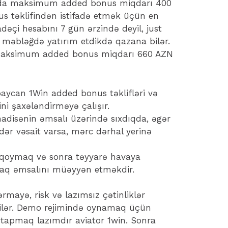
rada maksimum added bonus miqdarı 400
nus təklifindən istifadə etmək üçün en
dəçi hesabını 7 gün ərzində deyil, just
N məbləğdə yatırım etdikdə qazana bilər.
ə maksimum added bonus miqdarı 660 AZN
baycan 1Win added bonus təklifləri və
ni şaxələndirməyə çalışır.
z hadisənin əmsalı üzərində sıxdıqda, əgər
dər vəsait varsa, mərc dərhal yerinə
c qoymaq və sonra təyyarə havaya
aq əmsalını müəyyən etməkdir.
sərmayə, risk və lazımsız çətinliklər
ilər. Demo rejimində oynamaq üçün
 tapmaq lazımdır aviator 1win. Sonra