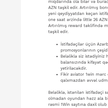
miqdarında ola bilər və bu
AZN təşkil edir. Artırılmış bo
yeni qeydiyyatdan keçən istifa
one saat ərzində little 26 AZ
Artırılmış reward təklifind
təşkil edir.
İstifadəçilər üçün Azər
promosyonlarının çeşidi
Beləliklə siz istədiyini
balansızında kifayət qə
yetiriləcəkdir.
Fikir aviator 1win mər
qalxmazdan əvvəl udm
Beləliklə, istənilən istifadəçi 
olmadan oyundan həzz ala b
rəsmi 1Win saytına daxil olub