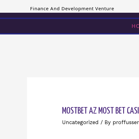
Finance And Development Venture
HOME
ABOUT US
H
MOSTBET AZ MOST BET CASI
Uncategorized
/ By
proffusser