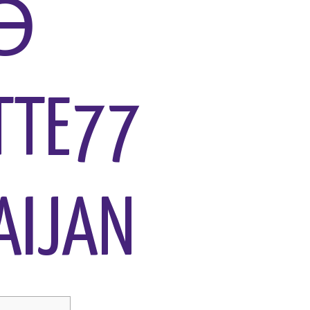
LƏ
TTE77
AIJAN