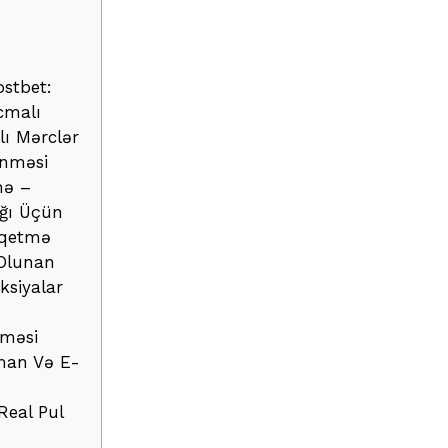
stbet:
cmalı
lı Mərclər
ənməsi
mə –
lığı Üçün
iqetmə
Olunan
ksiyalar
lməsi
man Və E-
Real Pul