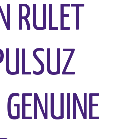
N RULET
PULSUZ
 GENUINE