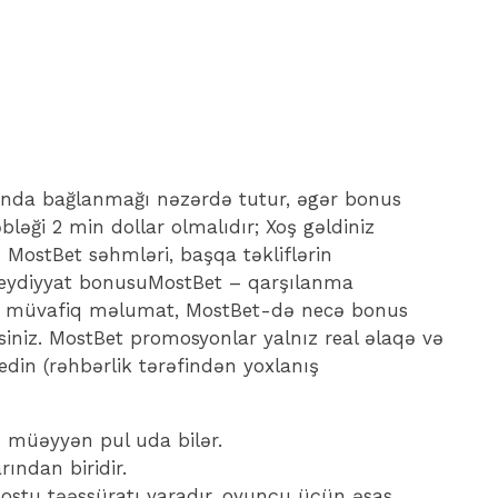
nda bağlanmağı nəzərdə tutur, əgər bonus
ləği 2 min dollar olmalıdır; Xoş gəldiniz
z MostBet səhmləri, başqa təkliflərin
eydiyyat bonusuMostBet – qarşılanma
 və müvafiq məlumat, MostBet-də necə bonus
siniz. MostBet promosyonlar yalnız real əlaqə və
din (rəhbərlik tərəfindən yoxlanış
 müəyyən pul uda bilər.
ından biridir.
ostu təəssüratı yaradır, oyunçu üçün əsas