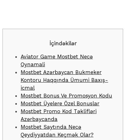
İçindəkilər
Aviator Game Mostbet Necə
Oynamali
Mostbet Azərbaycan Bukmeker
Kontoru Haqqında Ümumi Baxış-
icmal
Mostbet Bonus Ve Promosyon Kodu
Mostbet Üyelere Özel Bonuslar
Mostbet Promo Kod Təklifləri
Azərbaycanda
Mostbet Saytında Necə
Qeydiyyatdan Keçmək Olar?