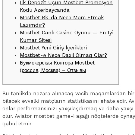
İlk Depozit Üçün Mostbet Promosyon
Kodu Azərbaycanda
Mostbet Bk-da Necə Mərc Etmək
Lazımdır?
Mostbet Canlı Casino Oyunu — En Iyi
Kumar Sitesi
Mostbet Yeni Giriş İçerikleri
Mostbet-ə Necə Daxil Olmaq Olar?
Букмекерская Контора Mostbet
(россия, Москва) – Отзывы
Bu tənlikdə nəzərə alınacaq vacib məqamlardan biri
biləcək əvvəlki matçların statistikasını əhatə edir. 
onlar performansınızı yaxşılaşdırmaq və daha yaxşı
olur. Aviator mostbet game-i aşağı nöqtələrdə oyna
qəbul etmir.