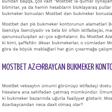
Bundan başqa, çox vaxt “Mostbet”lə qumar oynayan 
bilmirlər, ya da həmin hesabların bloklayaraq pullar
bukmeker bonusları Mostbet dən bukmeker bonuslar
Mostbet dən pis bukmeker kontorunun əlamətləri B
lisenziya lisenziyadır və belə bir ofisin istifadəçisi
qanunsuzluqdan az-çox sığortalanır. Bu Mostbet Aze
ki kimi, şəffafdır. Əksər bukmekerlər, o cümlədən Mo
görə də böyük məbləğləri hər gün çıxarmağa çalışm
MOSTBET AZƏRBAYCAN BUKMEKER KONTO
MostBet vebsaytın ümumi görünüşü istifadəçi dostu 
hissələrə ana səhifədən çatmaq mümkündür. Ümumil
ki bukmeker bazarında uğurla fəaliyyət göstərir. M
Azərbaycandan necə daxil olmaq olar?