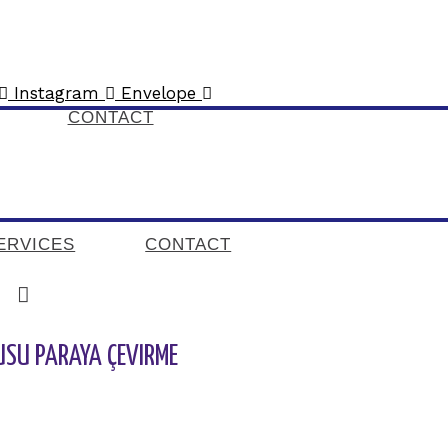
Instagram
Envelope
CONTACT
ERVICES
CONTACT
SU PARAYA ÇEVIRME