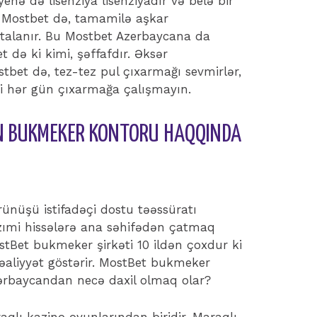
nə də lisenziya lisenziyadır və belə bir
ün Mostbet də, tamamilə aşkar
talanır. Bu Mostbet Azerbaycana da
t də ki kimi, şəffafdır. Əksər
bet də, tez-tez pul çıxarmağı sevmirlər,
i hər gün çıxarmağa çalışmayın.
 BUKMEKER KONTORU HAQQINDA
nüşü istifadəçi dostu təəssüratı
zımi hissələrə ana səhifədən çatmaq
et bukmeker şirkəti 10 ildən çoxdur ki
aliyyət göstərir. MostBet bukmeker
ərbaycandan necə daxil olmaq olar?
qlı kazino oyunlarından biridir. Maraqlı