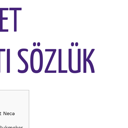
ET
TI SÖZLÜK
t Necə
 Bukmeker