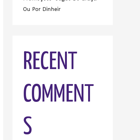
Ou Por Dinheir
RECENT
COMMENT
S