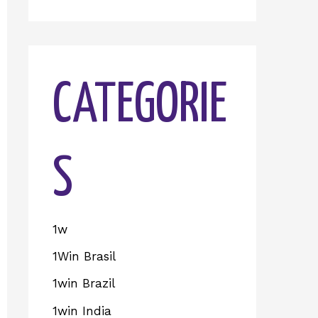
CATEGORIE
S
1w
1Win Brasil
1win Brazil
1win India