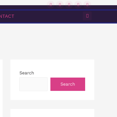
NTACT
Search
Search