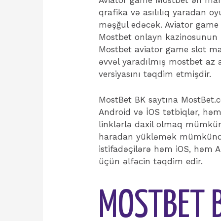
qrafika və asılılıq yaradan oy
məşğul edəcək. Aviator game 
Mostbet onlayn kazinosunun rə
Mostbet aviator game slot maşı
əvvəl yaradılmış mostbet az 
versiyasını təqdim etmişdir.
MostBet BK saytına MostBet.
Android və İOS tətbiqlər, həm
linklərlə daxil olmaq mümkün
haradan yükləmək mümkündü
istifadəçilərə həm iOS, həm 
üçün əlfəcin təqdim edir.
MOSTBET 