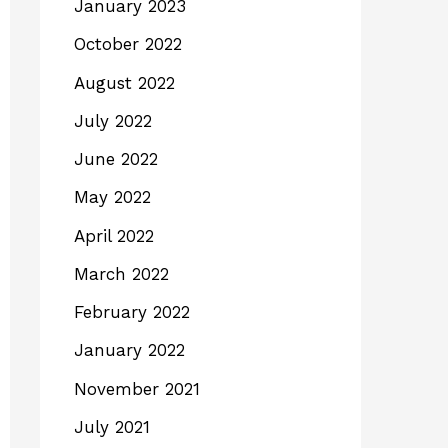
January 2023
October 2022
August 2022
July 2022
June 2022
May 2022
April 2022
March 2022
February 2022
January 2022
November 2021
July 2021