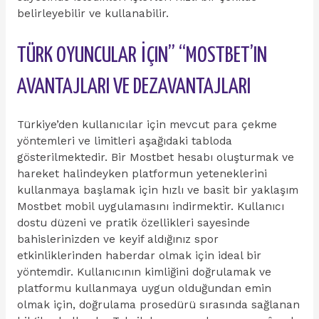
belirleyebilir ve kullanabilir.
TÜRK OYUNCULAR İÇIN” “MOSTBET’IN
AVANTAJLARI VE DEZAVANTAJLARI
Türkiye’den kullanıcılar için mevcut para çekme
yöntemleri ve limitleri aşağıdaki tabloda
gösterilmektedir. Bir Mostbet hesabı oluşturmak ve
hareket halindeyken platformun yeteneklerini
kullanmaya başlamak için hızlı ve basit bir yaklaşım
Mostbet mobil uygulamasını indirmektir. Kullanıcı
dostu düzeni ve pratik özellikleri sayesinde
bahislerinizden ve keyif aldığınız spor
etkinliklerinden haberdar olmak için ideal bir
yöntemdir. Kullanıcının kimliğini doğrulamak ve
platformu kullanmaya uygun olduğundan emin
olmak için, doğrulama prosedürü sırasında sağlanan