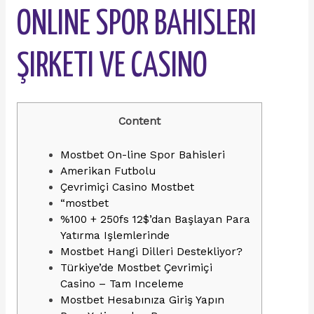
ONLINE SPOR BAHISLERI
ŞIRKETI VE CASINO
Content
Mostbet On-line Spor Bahisleri
Amerikan Futbolu
Çevrimiçi Casino Mostbet
“mostbet
%100 + 250fs 12$’dan Başlayan Para
Yatırma Işlemlerinde
Mostbet Hangi Dilleri Destekliyor?
Türkiye’de Mostbet Çevrimiçi
Casino – Tam Inceleme
Mostbet Hesabınıza Giriş Yapın