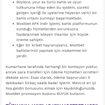
Böylece, your ex türlü bahis ve oyun
tutkununa hitap eden bu system, sürekli
gelişen içeriği ile üyelerine heyecan verici bir
bahis ortamı sunmayı başarmaktadır.
Mostbet APK indir işlemi, bahis platformunun
sunduğu hizmetlerden sorunsuzca
faydalanmak isteyen insanlar için büyük
öneme sahiptir.
Eğer bir kriket hayranıysanız, Mostbet
bahislerinizi yapmak için mükemmel bir
yerdir.
Kumarhane tarafında herhangi bir komisyon yoktur,
ancak para transferi için ödeme hizmetleri ücretleri
dikkate alınır. Esas olarak, ödeme başvuruları 5
dakikadan birkaç saate kadar işlenir. Mevcut en iyi
hoş geldin bonusunu almak için kaydolduğunuzda
MostBet promosyon kodunu BÜYÜK kullanın.