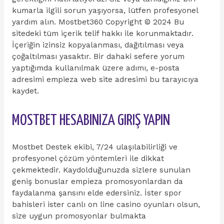
kumarla ilgili sorun yaşıyorsa, lütfen profesyonel
yardım alın. Mostbet360 Copyright © 2024 Bu
sitedeki tüm içerik telif hakkı ile korunmaktadır.
İçeriğin izinsiz kopyalanması, dağıtılması veya
çoğaltılması yasaktır. Bir dahaki sefere yorum
yaptığımda kullanılmak üzere adımı, e-posta
adresimi empieza web site adresimi bu tarayıcıya
kaydet.
MOSTBET HESABINIZA GIRIŞ YAPIN
Mostbet Destek ekibi, 7/24 ulaşılabilirliği ve
profesyonel çözüm yöntemleri ile dikkat
çekmektedir. Kaydolduğunuzda sizlere sunulan
geniş bonuslar empieza promosyonlardan da
faydalanma şansını elde edersiniz. İster spor
bahisleri ister canlı on line casino oyunları olsun,
size uygun promosyonlar bulmakta