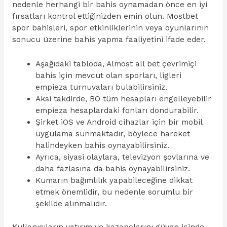
nedenle herhangi bir bahis oynamadan önce en iyi
fırsatları kontrol ettiğinizden emin olun. Mostbet
spor bahisleri, spor etkinliklerinin veya oyunlarının
sonucu üzerine bahis yapma faaliyetini ifade eder.
Aşağıdaki tabloda, Almost all bet çevrimiçi
bahis için mevcut olan sporları, ligleri
empieza turnuvaları bulabilirsiniz.
Aksi takdirde, BO tüm hesapları engelleyebilir
empieza hesaplardaki fonları dondurabilir.
Şirket iOS ve Android cihazlar için bir mobil
uygulama sunmaktadır, böylece hareket
halindeyken bahis oynayabilirsiniz.
Ayrıca, siyasi olaylara, televizyon şovlarına ve
daha fazlasına da bahis oynayabilirsiniz.
Kumarın bağımlılık yapabileceğine dikkat
etmek önemlidir, bu nedenle sorumlu bir
şekilde alınmalıdır.