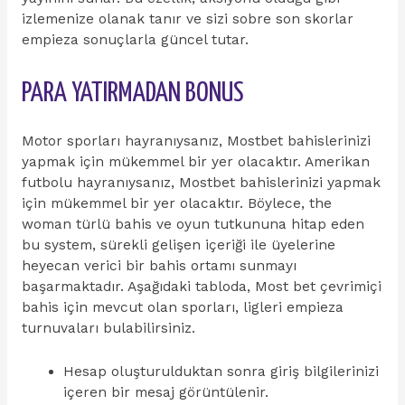
izlemenize olanak tanır ve sizi sobre son skorlar
empieza sonuçlarla güncel tutar.
PARA YATIRMADAN BONUS
Motor sporları hayranıysanız, Mostbet bahislerinizi
yapmak için mükemmel bir yer olacaktır. Amerikan
futbolu hayranıysanız, Mostbet bahislerinizi yapmak
için mükemmel bir yer olacaktır. Böylece, the
woman türlü bahis ve oyun tutkununa hitap eden
bu system, sürekli gelişen içeriği ile üyelerine
heyecan verici bir bahis ortamı sunmayı
başarmaktadır. Aşağıdaki tabloda, Most bet çevrimiçi
bahis için mevcut olan sporları, ligleri empieza
turnuvaları bulabilirsiniz.
Hesap oluşturulduktan sonra giriş bilgilerinizi
içeren bir mesaj görüntülenir.