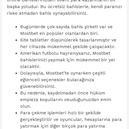
başka yoludur. Bu ücretsiz bahislerle, kendi paranızı
riske atmadan bahis oynayabilirsiniz.
Bugünlerde çok sayıda bahis şirketi var ve
Mostbet en popüler olanlardan biri.
Site tabletler düşünülerek tasarlanmıştır ve
her cihazda mükemmel şekilde çalışacaktır.
Amerikan futbolu hayranıysanız, Mostbet
bahislerinizi yapmak için mükemmel bir yer
olacaktır.
Dolayısıyla, Mostbet’te oynarken çeşitli
eğlenceli seçenekler bulacağınıza
güvenebilirsiniz.
Bu nedenle, kaydolmadan önce hüküm
empieza koşullarını okuduğunuzdan emin
olun.
Para çekme işlemleri hızlı bir şekilde
gerçekleştirilir ve oyuncular, hesaplarına para
yatırmak için diğer birçok para yatırma