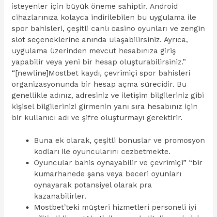
isteyenler için büyük öneme sahiptir. Android
cihazlarınıza kolayca indirilebilen bu uygulama ile
spor bahisleri, çeşitli canlı casino oyunları ve zengin
slot seçeneklerine anında ulaşabilirsiniz. Ayrıca,
uygulama üzerinden mevcut hesabınıza giriş
yapabilir veya yeni bir hesap oluşturabilirsiniz.”
“[newline]Mostbet kaydı, çevrimiçi spor bahisleri
organizasyonunda bir hesap açma sürecidir. Bu
genellikle adınız, adresiniz ve iletişim bilgileriniz gibi
kişisel bilgilerinizi girmenin yanı sıra hesabınız için
bir kullanıcı adı ve şifre oluşturmayı gerektirir.
Buna ek olarak, çeşitli bonuslar ve promosyon
kodları ile oyuncularını cezbetmekte.
Oyuncular bahis oynayabilir ve çevrimiçi” “bir
kumarhanede şans veya beceri oyunları
oynayarak potansiyel olarak pra
kazanabilirler.
Mostbet’teki müşteri hizmetleri personeli iyi