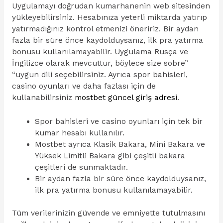
Uygulamayı doğrudan kumarhanenin web sitesinden
yükleyebilirsiniz. Hesabınıza yeterli miktarda yatırıp
yatırmadığınız kontrol etmenizi öneririz. Bir aydan
fazla bir süre önce kaydolduysanız, ilk pra yatırma
bonusu kullanılamayabilir. Uygulama Rusça ve
İngilizce olarak mevcuttur, böylece size sobre”
“uygun dili seçebilirsiniz. Ayrıca spor bahisleri,
casino oyunları ve daha fazlası için de
kullanabilirsiniz
mostbet güncel giriş adresi
.
Spor bahisleri ve casino oyunları için tek bir
kumar hesabı kullanılır.
Mostbet ayrıca Klasik Bakara, Mini Bakara ve
Yüksek Limitli Bakara gibi çeşitli bakara
çeşitleri de sunmaktadır.
Bir aydan fazla bir süre önce kaydolduysanız,
ilk pra yatırma bonusu kullanılamayabilir.
Tüm verilerinizin güvende ve emniyette tutulmasını