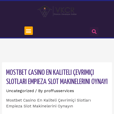
MOSTBET CASINO EN KALITELI ÇEVRIMIÇI
SLOTLARI EMPIEZA SLOT MAKINELERINI OYNAYI
Uncategorized
/ By
proffusservices
Mostbet Casino En Kaliteli Çevrimiçi Slotları
Empieza Slot Makinelerini Oynayın