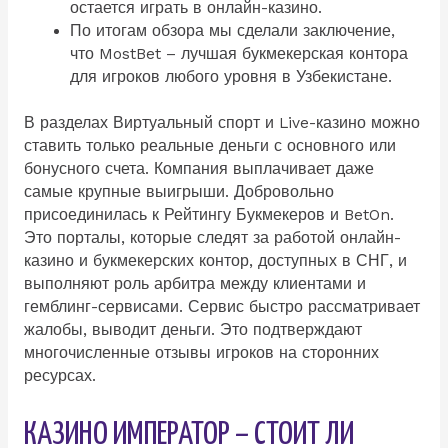
остается играть в онлайн-казино.
По итогам обзора мы сделали заключение,
что MostBet – лучшая букмекерская контора
для игроков любого уровня в Узбекистане.
В разделах Виртуальный спорт и Live-казино можно
ставить только реальные деньги с основного или
бонусного счета. Компания выплачивает даже
самые крупные выигрыши. Добровольно
присоединилась к Рейтингу Букмекеров и BetOn.
Это порталы, которые следят за работой онлайн-
казино и букмекерских контор, доступных в СНГ, и
выполняют роль арбитра между клиентами и
гемблинг-сервисами. Сервис быстро рассматривает
жалобы, выводит деньги. Это подтверждают
многочисленные отзывы игроков на сторонних
ресурсах.
КАЗИНО ИМПЕРАТОР – СТОИТ ЛИ