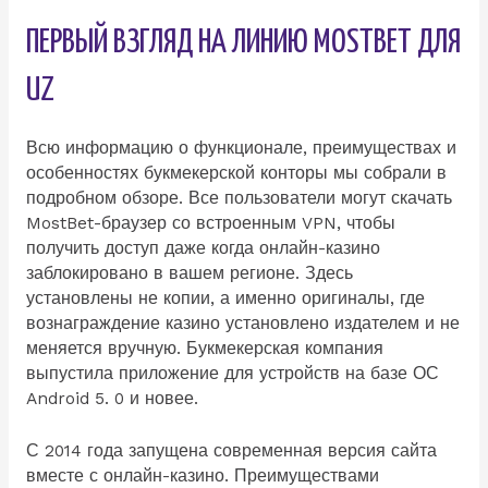
ПЕРВЫЙ ВЗГЛЯД НА ЛИНИЮ MOSTBET ДЛЯ
UZ
Всю информацию о функционале, преимуществах и
особенностях букмекерской конторы мы собрали в
подробном обзоре. Все пользователи могут скачать
MostBet-браузер со встроенным VPN, чтобы
получить доступ даже когда онлайн-казино
заблокировано в вашем регионе. Здесь
установлены не копии, а именно оригиналы, где
вознаграждение казино установлено издателем и не
меняется вручную. Букмекерская компания
выпустила приложение для устройств на базе ОС
Android 5. 0 и новее.
С 2014 года запущена современная версия сайта
вместе с онлайн-казино. Преимуществами