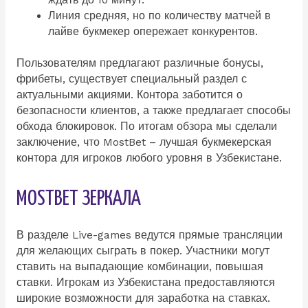
Линия средняя, но по количеству матчей в
лайве букмекер опережает конкурентов.
Пользователям предлагают различные бонусы,
фрибеты, существует специальный раздел с
актуальными акциями. Контора заботится о
безопасности клиентов, а также предлагает способы
обхода блокировок. По итогам обзора мы сделали
заключение, что MostBet – лучшая букмекерская
контора для игроков любого уровня в Узбекистане.
MOSTBET ЗЕРКАЛА
В разделе Live-games ведутся прямые трансляции
для желающих сыграть в покер. Участники могут
ставить на выпадающие комбинации, повышая
ставки. Игрокам из Узбекистана предоставляются
широкие возможности для заработка на ставках.