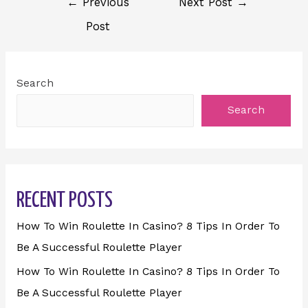
←
Previous
Next Post
→
Post
Search
Search
RECENT POSTS
How To Win Roulette In Casino? 8 Tips In Order To
Be A Successful Roulette Player
How To Win Roulette In Casino? 8 Tips In Order To
Be A Successful Roulette Player