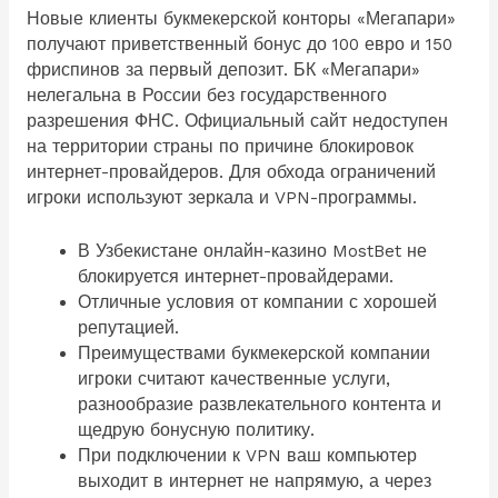
Новые клиенты букмекерской конторы «Мегапари»
получают приветственный бонус до 100 евро и 150
фриспинов за первый депозит. БК «Мегапари»
нелегальна в России без государственного
разрешения ФНС. Официальный сайт недоступен
на территории страны по причине блокировок
интернет-провайдеров. Для обхода ограничений
игроки используют зеркала и VPN-программы.
В Узбекистане онлайн-казино MostBet не
блокируется интернет-провайдерами.
Отличные условия от компании с хорошей
репутацией.
Преимуществами букмекерской компании
игроки считают качественные услуги,
разнообразие развлекательного контента и
щедрую бонусную политику.
При подключении к VPN ваш компьютер
выходит в интернет не напрямую, а через