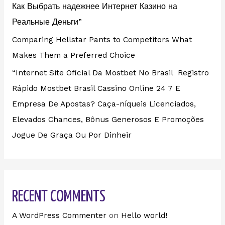
Как Выбрать надежнее Интернет Казино на
Реальные Деньги”
Comparing Hellstar Pants to Competitors What
Makes Them a Preferred Choice
“Internet Site Oficial Da Mostbet No Brasil ️ Registro
Rápido Mostbet Brasil Cassino Online 24 7 E
Empresa De Apostas? Caça-níqueis Licenciados,
Elevados Chances, Bônus Generosos E Promoções ️
Jogue De Graça Ou Por Dinheir
RECENT COMMENTS
A WordPress Commenter
on
Hello world!