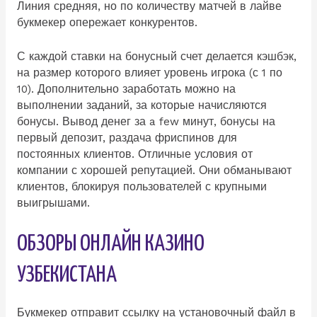
Линия средняя, но по количеству матчей в лайве
букмекер опережает конкурентов.
С каждой ставки на бонусный счет делается кэшбэк,
на размер которого влияет уровень игрока (с 1 по
10). Дополнительно заработать можно на
выполнении заданий, за которые начисляются
бонусы. Вывод денег за a few минут, бонусы на
первый депозит, раздача фриспинов для
постоянных клиентов. Отличные условия от
компании с хорошей репутацией. Они обманывают
клиентов, блокируя пользователей с крупными
выигрышами.
ОБЗОРЫ ОНЛАЙН КАЗИНО
УЗБЕКИСТАНА
Букмекер отправит ссылку на установочный файл в