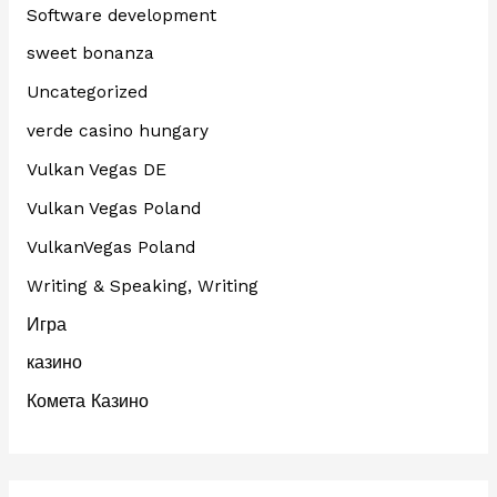
Software development
sweet bonanza
Uncategorized
verde casino hungary
Vulkan Vegas DE
Vulkan Vegas Poland
VulkanVegas Poland
Writing & Speaking, Writing
Игра
казино
Комета Казино