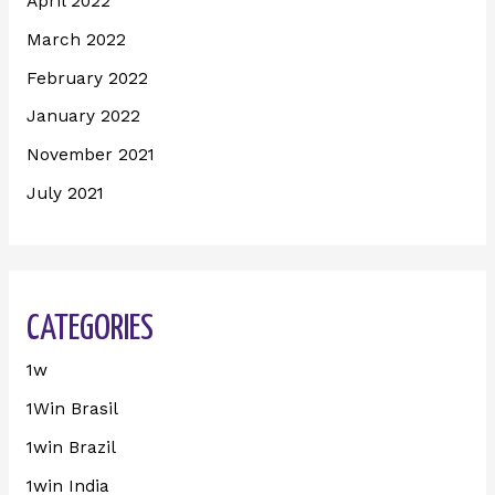
April 2022
March 2022
February 2022
January 2022
November 2021
July 2021
CATEGORIES
1w
1Win Brasil
1win Brazil
1win India