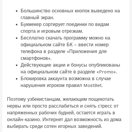
Большинство основных кнопок выведено на
главный экран.
Букмекер сортирует поединки по видам
спорта и игровым отрезкам.
Бесплатно скачать программу можно на
официальном сайте БК – ввести номер
телефона в разделе «Приложения для
смартфонов».
Действующие акции и бонусы опубликованы
на официальном сайте в разделе «Promo».
Блокировка аккаунта возможна в случае
нарушения игроком правил MostBet.
Поэтому узбекистанцам, желающим пощекотать
нервы или просто расслабиться и снять стресс от
напряженных рабочих будней, остается играть в
онлайн-казино. Интернет дал возможность из дома
выбирать среди сотен игорных заведений.