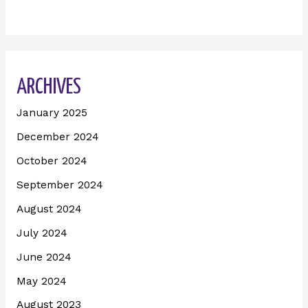
ARCHIVES
January 2025
December 2024
October 2024
September 2024
August 2024
July 2024
June 2024
May 2024
August 2023