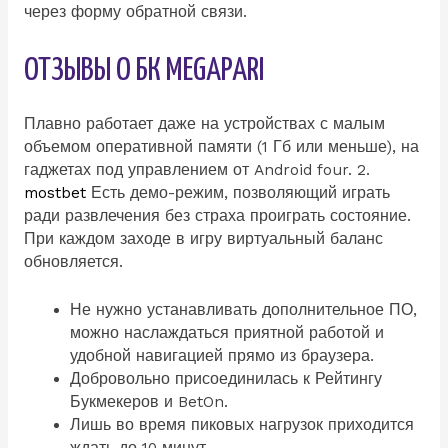
через форму обратной связи.
ОТЗЫВЫ О БК MEGAPARI
Плавно работает даже на устройствах с малым
объемом оперативной памяти (1 Гб или меньше), на
гаджетах под управлением от Android four. 2.
mostbet
Есть демо-режим, позволяющий играть
ради развлечения без страха проиграть состояние.
При каждом заходе в игру виртуальный баланс
обновляется.
Не нужно устанавливать дополнительное ПО,
можно наслаждаться приятной работой и
удобной навигацией прямо из браузера.
Добровольно присоединилась к Рейтингу
Букмекеров и BetOn.
Лишь во время пиковых нагрузок приходится
ждать до 10 минут.