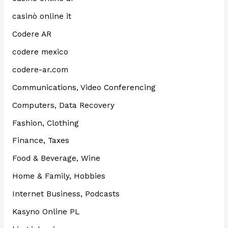
casinò online it
Codere AR
codere mexico
codere-ar.com
Communications, Video Conferencing
Computers, Data Recovery
Fashion, Clothing
Finance, Taxes
Food & Beverage, Wine
Home & Family, Hobbies
Internet Business, Podcasts
Kasyno Online PL