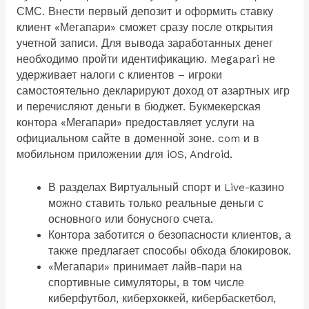
СМС. Внести первый депозит и оформить ставку
клиент «Мегапари» сможет сразу после открытия
учетной записи. Для вывода заработанных денег
необходимо пройти идентификацию. Megapari не
удерживает налоги с клиентов – игроки
самостоятельно декларируют доход от азартных игр
и перечисляют деньги в бюджет. Букмекерская
контора «Мегапари» предоставляет услуги на
официальном сайте в доменной зоне. com и в
мобильном приложении для iOS, Android.
В разделах Виртуальный спорт и Live-казино
можно ставить только реальные деньги с
основного или бонусного счета.
Контора заботится о безопасности клиентов, а
также предлагает способы обхода блокировок.
«Мегапари» принимает лайв-пари на
спортивные симуляторы, в том числе
киберфутбол, киберхоккей, кибербаскетбол,