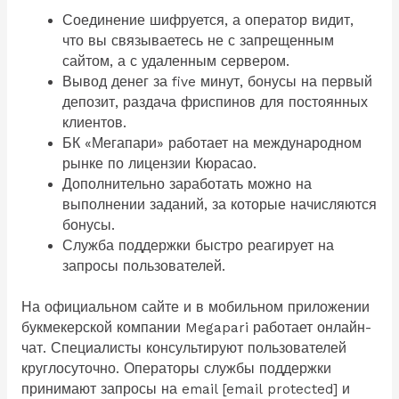
Соединение шифруется, а оператор видит,
что вы связываетесь не с запрещенным
сайтом, а с удаленным сервером.
Вывод денег за five минут, бонусы на первый
депозит, раздача фриспинов для постоянных
клиентов.
БК «Мегапари» работает на международном
рынке по лицензии Кюрасао.
Дополнительно заработать можно на
выполнении заданий, за которые начисляются
бонусы.
Служба поддержки быстро реагирует на
запросы пользователей.
На официальном сайте и в мобильном приложении
букмекерской компании Megapari работает онлайн-
чат. Специалисты консультируют пользователей
круглосуточно. Операторы службы поддержки
принимают запросы на email [email protected] и