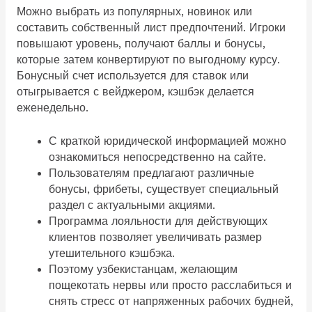
Можно выбрать из популярных, новинок или
составить собственный лист предпочтений. Игроки
повышают уровень, получают баллы и бонусы,
которые затем конвертируют по выгодному курсу.
Бонусный счет используется для ставок или
отыгрывается с вейджером, кэшбэк делается
еженедельно.
С краткой юридической информацией можно
ознакомиться непосредственно на сайте.
Пользователям предлагают различные
бонусы, фрибеты, существует специальный
раздел с актуальными акциями.
Программа лояльности для действующих
клиентов позволяет увеличивать размер
утешительного кэшбэка.
Поэтому узбекистанцам, желающим
пощекотать нервы или просто расслабиться и
снять стресс от напряженных рабочих будней,