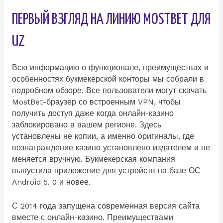
ПЕРВЫЙ ВЗГЛЯД НА ЛИНИЮ MOSTBET ДЛЯ
UZ
Всю информацию о функционале, преимуществах и
особенностях букмекерской конторы мы собрали в
подробном обзоре. Все пользователи могут скачать
MostBet-браузер со встроенным VPN, чтобы
получить доступ даже когда онлайн-казино
заблокировано в вашем регионе. Здесь
установлены не копии, а именно оригиналы, где
вознаграждение казино установлено издателем и не
меняется вручную. Букмекерская компания
выпустила приложение для устройств на базе ОС
Android 5. 0 и новее.
С 2014 года запущена современная версия сайта
вместе с онлайн-казино. Преимуществами