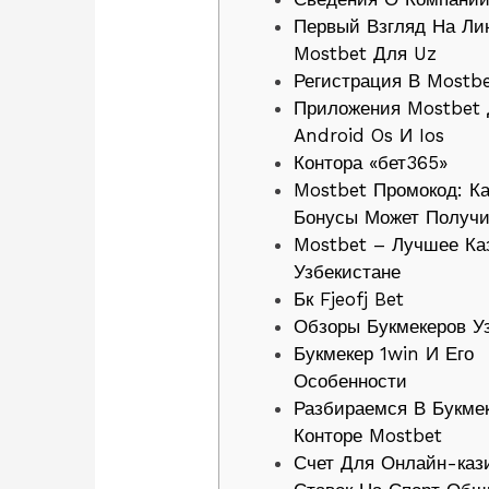
Первый Взгляд На Л
Mostbet Для Uz
Регистрация В Mostb
Приложения Mostbet
Android Os И Ios
Контора «бет365»
Mostbet Промокод: К
Бонусы Может Получи
Mostbet – Лучшее Ка
Узбекистане
Бк Fjeofj Bet
Обзоры Букмекеров У
Букмекер 1win И Его
Особенности
Разбираемся В Букме
Конторе Mostbet
Счет Для Онлайн-каз