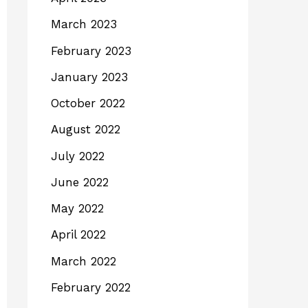
March 2023
February 2023
January 2023
October 2022
August 2022
July 2022
June 2022
May 2022
April 2022
March 2022
February 2022