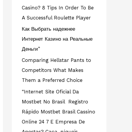
Casino? 8 Tips In Order To Be
A Successful Roulette Player
Как Выбрать надежнее
Интернет Казино на Реальные
Деньги”
Comparing Hellstar Pants to
Competitors What Makes
Them a Preferred Choice
“Internet Site Oficial Da
Mostbet No Brasil ️ Registro
Rápido Mostbet Brasil Cassino
Online 24 7 E Empresa De
Apostas? Caça-níqueis