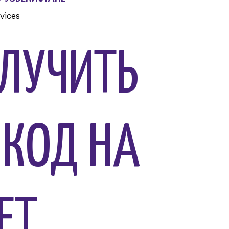
vices
ОЛУЧИТЬ
КОД НА
ЕТ