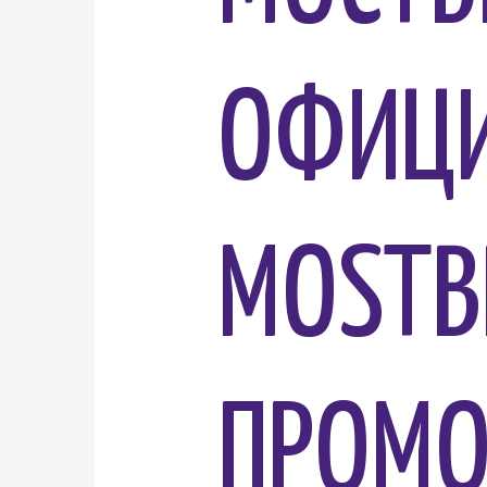
ОФИЦ
MOSTB
ПРОМ