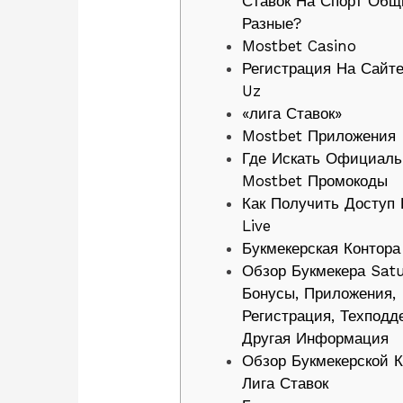
Ставок На Спорт Общ
Разные?
Mostbet Casino
Регистрация На Сайт
Uz
«лига Ставок»
Mostbet Приложения
Где Искать Официал
Mostbet Промокоды
Как Получить Доступ 
Live
Букмекерская Контора
Обзор Букмекера Satu
Бонусы, Приложения,
Регистрация, Техподд
Другая Информация
Обзор Букмекерской 
Лига Ставок