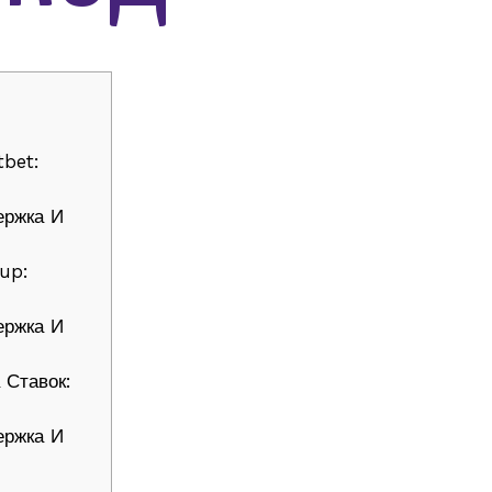
tbet:
ержка И
up:
ержка И
 Ставок:
ержка И
и