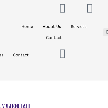
Home
About Us
Services
Contact
es
Contact
 УЗБЕКИСТАНЕ