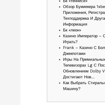
Бк «тенниси»
Обзор Букмекера 1xbe
Приложения, Регистра
Техподдержка И Друг
Информация
Бк «леон»
Казино Император – 
Играть?
Frank – Казино С Бо
Джекпотами
Игры На Премиальны
Телевизорах Lg С По
Обновлением Dolby V
Достигают Нов…
Как Выбрать Стираль
Машину?