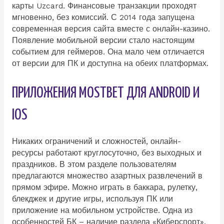
карты Uzcard. Финансовые транзакции проходят
мгновенно, без комиссий. С 2014 года запущена
современная версия сайта вместе с онлайн-казино.
Появление мобильной версии стало настоящим
событием для геймеров. Она мало чем отличается
от версии для ПК и доступна на обеих платформах.
ПРИЛОЖЕНИЯ MOSTBET ДЛЯ ANDROID И
IOS
Никаких ограничений и сложностей, онлайн-
ресурсы работают круглосуточно, без выходных и
праздников. В этом разделе пользователям
предлагаются множество азартных развлечений в
прямом эфире. Можно играть в баккара, рулетку,
блекджек и другие игры, используя ПК или
приложение на мобильном устройстве. Одна из
особенностей БК – наличие раздела «Киберспорт»,