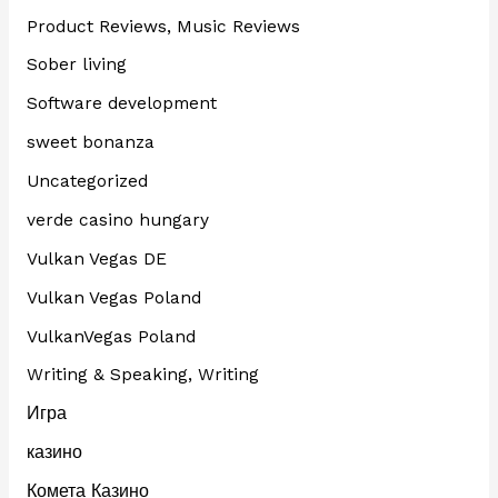
Product Reviews, Music Reviews
Sober living
Software development
sweet bonanza
Uncategorized
verde casino hungary
Vulkan Vegas DE
Vulkan Vegas Poland
VulkanVegas Poland
Writing & Speaking, Writing
Игра
казино
Комета Казино