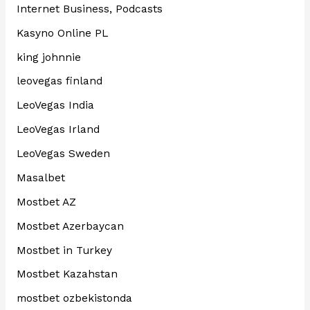
Internet Business, Podcasts
Kasyno Online PL
king johnnie
leovegas finland
LeoVegas India
LeoVegas Irland
LeoVegas Sweden
Masalbet
Mostbet AZ
Mostbet Azerbaycan
Mostbet in Turkey
Mostbet Kazahstan
mostbet ozbekistonda