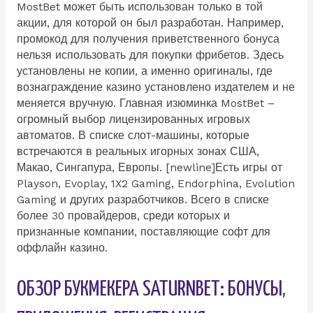
MostBet может быть использован только в той
акции, для которой он был разработан. Например,
промокод для получения приветственного бонуса
нельзя использовать для покупки фрибетов. Здесь
установлены не копии, а именно оригиналы, где
вознаграждение казино установлено издателем и не
меняется вручную. Главная изюминка MostBet –
огромный выбор лицензированных игровых
автоматов. В списке слот-машины, которые
встречаются в реальных игорных зонах США,
Макао, Сингапура, Европы. [newline]Есть игры от
Playson, Evoplay, 1X2 Gaming, Endorphina, Evolution
Gaming и других разработчиков. Всего в списке
более 30 провайдеров, среди которых и
признанные компании, поставляющие софт для
оффлайн казино.
ОБЗОР БУКМЕКЕРА SATURNBET: БОНУСЫ,