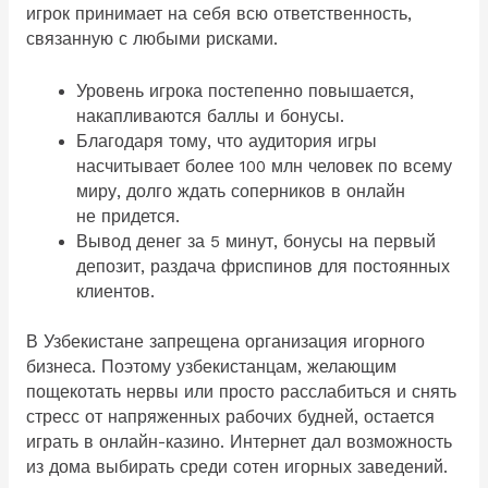
игрок принимает на себя всю ответственность,
связанную с любыми рисками.
Уровень игрока постепенно повышается,
накапливаются баллы и бонусы.
Благодаря тому, что аудитория игры
насчитывает более 100 млн человек по всему
миру, долго ждать соперников в онлайн
не придется.
Вывод денег за 5 минут, бонусы на первый
депозит, раздача фриспинов для постоянных
клиентов.
В Узбекистане запрещена организация игорного
бизнеса. Поэтому узбекистанцам, желающим
пощекотать нервы или просто расслабиться и снять
стресс от напряженных рабочих будней, остается
играть в онлайн-казино. Интернет дал возможность
из дома выбирать среди сотен игорных заведений.