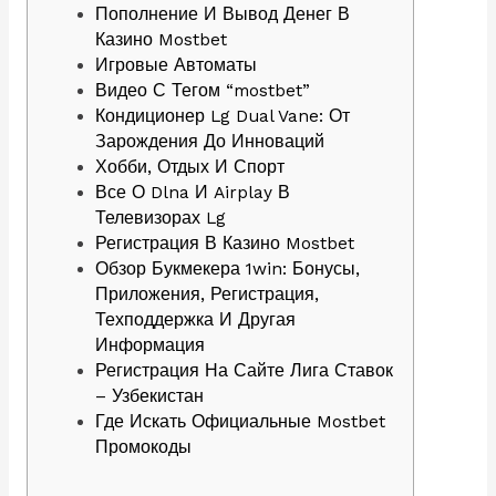
Пополнение И Вывод Денег В
Казино Mostbet
Игровые Автоматы
Видео С Тегом “mostbet”
Кондиционер Lg Dual Vane: От
Зарождения До Инноваций
Хобби, Отдых И Спорт
Все О Dlna И Airplay В
Телевизорах Lg
Регистрация В Казино Mostbet
Обзор Букмекера 1win: Бонусы,
Приложения, Регистрация,
Техподдержка И Другая
Информация
Регистрация На Сайте Лига Ставок
– Узбекистан
Где Искать Официальные Mostbet
Промокоды