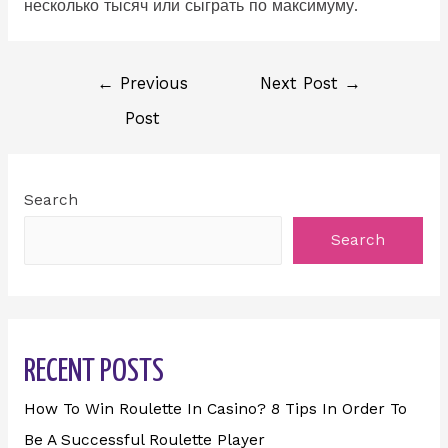
несколько тысяч или сыграть по максимуму.
←
Previous
Next Post
→
Post
Search
Search
RECENT POSTS
How To Win Roulette In Casino? 8 Tips In Order To
Be A Successful Roulette Player