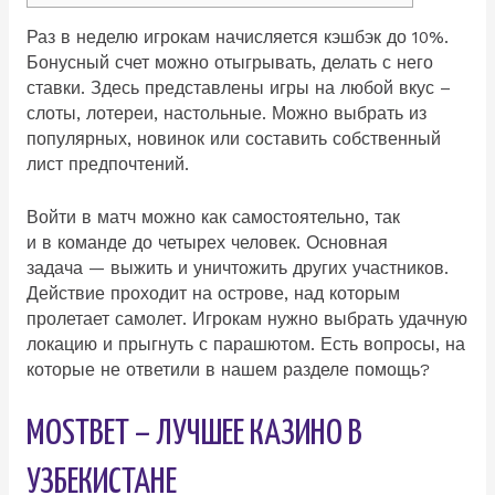
Раз в неделю игрокам начисляется кэшбэк до 10%.
Бонусный счет можно отыгрывать, делать с него
ставки. Здесь представлены игры на любой вкус –
слоты, лотереи, настольные. Можно выбрать из
популярных, новинок или составить собственный
лист предпочтений.
Войти в матч можно как самостоятельно, так
и в команде до четырех человек. Основная
задача — выжить и уничтожить других участников.
Действие проходит на острове, над которым
пролетает самолет. Игрокам нужно выбрать удачную
локацию и прыгнуть с парашютом. Есть вопросы, на
которые не ответили в нашем разделе помощь?
MOSTBET – ЛУЧШЕЕ КАЗИНО В
УЗБЕКИСТАНЕ