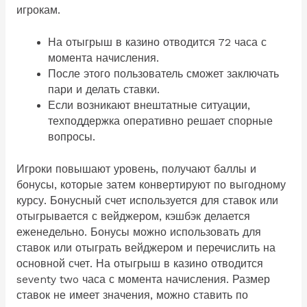
игрокам.
На отыгрыш в казино отводится 72 часа с
момента начисления.
После этого пользователь сможет заключать
пари и делать ставки.
Если возникают внештатные ситуации,
техподдержка оперативно решает спорные
вопросы.
Игроки повышают уровень, получают баллы и
бонусы, которые затем конвертируют по выгодному
курсу. Бонусный счет используется для ставок или
отыгрывается с вейджером, кэшбэк делается
еженедельно. Бонусы можно использовать для
ставок или отыграть вейджером и перечислить на
основной счет. На отыгрыш в казино отводится
seventy two часа с момента начисления. Размер
ставок не имеет значения, можно ставить по