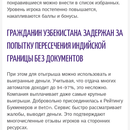
понравившиеся можно внести в список избранных.
Уровень игрока постепенно повышается,
накапливаются баллы и бонусы.
ГРАЖДАНИН УЗБЕКИСТАНА ЗАДЕРЖАН ЗА
ПОПЫТКУ ПЕРЕСЕЧЕНИЯ ИНДИЙСКОЙ
ГРАНИЦЫ БЕЗ ДОКУМЕНТОВ
При этом для отыгрыша можно использовать и
выигранные деньги. Учитывая, что отдача многих
автоматов доходит до 94-97%, это несложно.
Компания выплачивает даже самые крупные
выигрыши. Добровольно присоединилась к Рейтингу
Букмекеров и BetOn. Сервис быстро рассматривает
жалобы, выводит деньги. Это подтверждают
многочисленные отзывы игроков на сторонних
ресурсах.