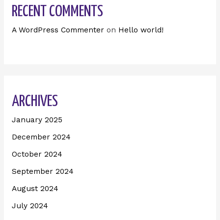
RECENT COMMENTS
A WordPress Commenter
on
Hello world!
ARCHIVES
January 2025
December 2024
October 2024
September 2024
August 2024
July 2024