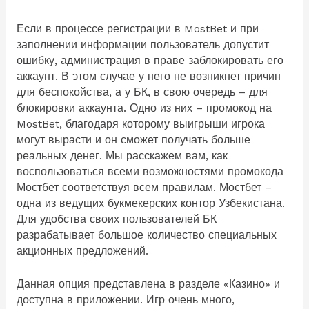
Если в процессе регистрации в MostBet и при
заполнении информации пользователь допустит
ошибку, администрация в праве заблокировать его
аккаунт. В этом случае у него не возникнет причин
для беспокойства, а у БК, в свою очередь – для
блокировки аккаунта. Одно из них – промокод на
MostBet, благодаря которому выигрыши игрока
могут вырасти и он сможет получать больше
реальных денег. Мы расскажем вам, как
воспользоваться всеми возможностями промокода
Мостбет соответствуя всем правилам. Мостбет –
одна из ведущих букмекерских контор Узбекистана.
Для удобства своих пользователей БК
разрабатывает большое количество специальных
акционных предложений.
Данная опция представлена в разделе «Казино» и
доступна в приложении. Игр очень много,