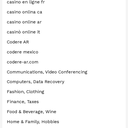
casino en ligne fr
casino onlina ca
casino online ar
casinò online it
Codere AR
codere mexico
codere-ar.com
Communications, Video Conferencing
Computers, Data Recovery
Fashion, Clothing
Finance, Taxes
Food & Beverage, Wine
Home & Family, Hobbies