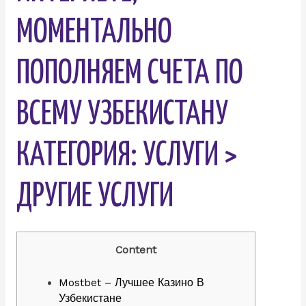
МОМЕНТАЛЬНО
ПОПОЛНЯЕМ СЧЕТА ПО
ВСЕМУ УЗБЕКИСТАНУ
КАТЕГОРИЯ: УСЛУГИ >
ДРУГИЕ УСЛУГИ
Content
Mostbet – Лучшее Казино В
Узбекистане