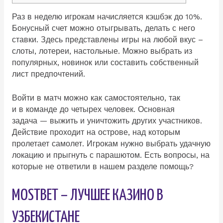
Раз в неделю игрокам начисляется кэшбэк до 10%.
Бонусный счет можно отыгрывать, делать с него
ставки. Здесь представлены игры на любой вкус –
слоты, лотереи, настольные. Можно выбрать из
популярных, новинок или составить собственный
лист предпочтений.
Войти в матч можно как самостоятельно, так
и в команде до четырех человек. Основная
задача — выжить и уничтожить других участников.
Действие проходит на острове, над которым
пролетает самолет. Игрокам нужно выбрать удачную
локацию и прыгнуть с парашютом. Есть вопросы, на
которые не ответили в нашем разделе помощь?
MOSTBET – ЛУЧШЕЕ КАЗИНО В
УЗБЕКИСТАНЕ