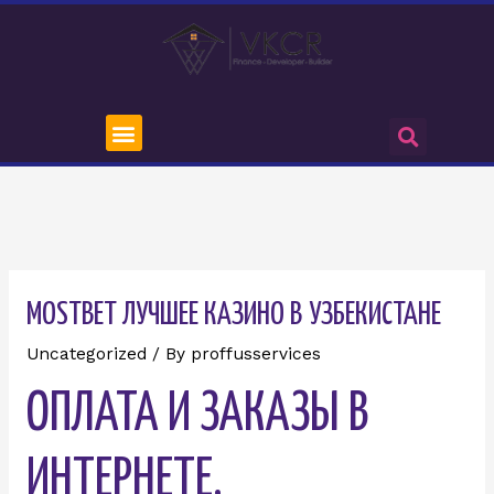
MOSTBET ЛУЧШЕЕ КАЗИНО В УЗБЕКИСТАНЕ
Uncategorized
/ By
proffusservices
ОПЛАТА И ЗАКАЗЫ В
ИНТЕРНЕТЕ,