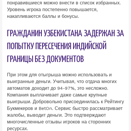
понравившиеся можно внести в список избранных.
Уровень игрока постепенно повышается,
накапливаются баллы и бонусы.
ГРАЖДАНИН УЗБЕКИСТАНА ЗАДЕРЖАН ЗА
ПОПЫТКУ ПЕРЕСЕЧЕНИЯ ИНДИЙСКОЙ
ГРАНИЦЫ БЕЗ ДОКУМЕНТОВ
При этом для отыгрыша можно использовать и
выигранные деньги. Учитывая, что отдача многих
автоматов доходит до 94-97%, это несложно.
Компания выплачивает даже самые крупные
выигрыши. Добровольно присоединилась к Рейтингу
Букмекеров и BetOn. Сервис быстро рассматривает
жалобы, выводит деньги. Это подтверждают
многочисленные отзывы игроков на сторонних
ресурсах.