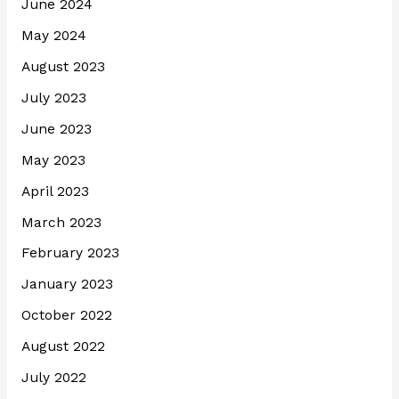
June 2024
May 2024
August 2023
July 2023
June 2023
May 2023
April 2023
March 2023
February 2023
January 2023
October 2022
August 2022
July 2022