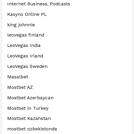
Internet Business, Podcasts
Kasyno Online PL
king johnnie
leovegas finland
LeoVegas India
LeoVegas Irland
LeoVegas Sweden
Masalbet
Mostbet AZ
Mostbet Azerbaycan
Mostbet in Turkey
Mostbet Kazahstan
mostbet ozbekistonda