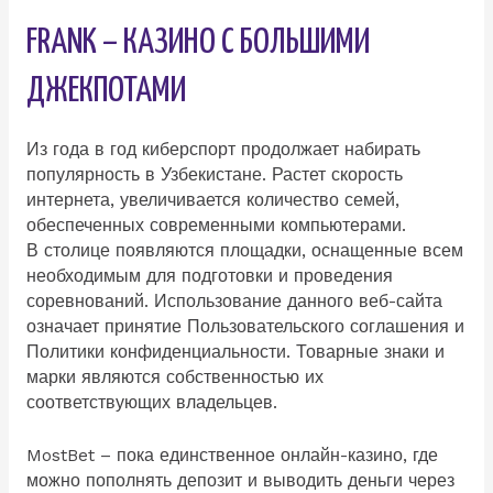
FRANK – КАЗИНО С БОЛЬШИМИ
ДЖЕКПОТАМИ
Из года в год киберспорт продолжает набирать
популярность в Узбекистане. Растет скорость
интернета, увеличивается количество семей,
обеспеченных современными компьютерами.
В столице появляются площадки, оснащенные всем
необходимым для подготовки и проведения
соревнований. Использование данного веб-сайта
означает принятие Пользовательского соглашения и
Политики конфиденциальности. Товарные знаки и
марки являются собственностью их
соответствующих владельцев.
MostBet – пока единственное онлайн-казино, где
можно пополнять депозит и выводить деньги через