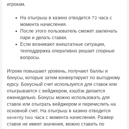
игрокам.
На отыгрыш в казино отводится 72 часа с
момента начисления.
После этого пользователь сможет заключать
пари и делать ставки.
Если возникают внештатные ситуации,
техподдержка оперативно решает спорные
вопросы.
Игроки повышают уровень, получают баллы и
бонусы, которые затем конвертируют по выгодному
курсу. Бонусный счет используется для ставок или
отыгрывается с вейджером, кэшбэк делается
еженедельно. Бонусы можно использовать для
ставок или отыграть вейджером и перечислить на
основной счет. На отыгрыш в казино отводится
seventy two часа с момента начисления. Размер
ставок не имеет значения, можно ставить по