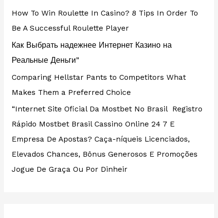
How To Win Roulette In Casino? 8 Tips In Order To
Be A Successful Roulette Player
Как Выбрать надежнее Интернет Казино на
Реальные Деньги”
Comparing Hellstar Pants to Competitors What
Makes Them a Preferred Choice
“Internet Site Oficial Da Mostbet No Brasil ️ Registro
Rápido Mostbet Brasil Cassino Online 24 7 E
Empresa De Apostas? Caça-níqueis Licenciados,
Elevados Chances, Bônus Generosos E Promoções ️
Jogue De Graça Ou Por Dinheir