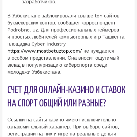
разработчиков.
В Узбекистане заблокировали свыше ten сайтов
букмекерских контор, сообщает корреспондент
Podrobno. uz. Для профессиональных геймеров
и простых любителей компьютерных игр Ташкента
площадка Cyber Industry
https://www.mostbetuztop.com/
не нуждается
в особом представлении. Она вносит ощутимый
вклад в популяризацию киберспорта среди
молодежи Узбекистана.
СЧЕТ ДЛЯ ОНЛАЙН-КАЗИНО И СТАВОК
НА СПОРТ ОБЩИЙ ИЛИ РАЗНЫЕ?
Ссылки на сайты казино имеют исключительно
ознакомительный характер. При выборе сайтов,
регистрации на них и игре на реальные деньги