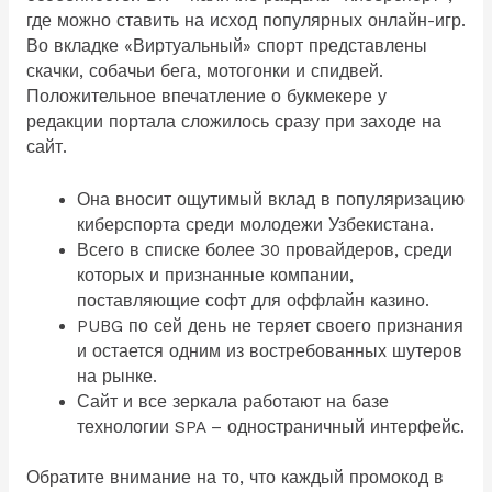
где можно ставить на исход популярных онлайн-игр.
Во вкладке «Виртуальный» спорт представлены
скачки, собачьи бега, мотогонки и спидвей.
Положительное впечатление о букмекере у
редакции портала сложилось сразу при заходе на
сайт.
Она вносит ощутимый вклад в популяризацию
киберспорта среди молодежи Узбекистана.
Всего в списке более 30 провайдеров, среди
которых и признанные компании,
поставляющие софт для оффлайн казино.
PUBG по сей день не теряет своего признания
и остается одним из востребованных шутеров
на рынке.
Сайт и все зеркала работают на базе
технологии SPA – одностраничный интерфейс.
Обратите внимание на то, что каждый промокод в