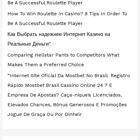
Be A Successful Roulette Player
How To Win Roulette In Casino? 8 Tips In Order To
Be A Successful Roulette Player
Как Выбрать надежнее Интернет Казино на
Реальные Деньги”
Comparing Hellstar Pants to Competitors What
Makes Them a Preferred Choice
“Internet Site Oficial Da Mostbet No Brasil ️ Registro
Rápido Mostbet Brasil Cassino Online 24 7 E
Empresa De Apostas? Caça-níqueis Licenciados,
Elevados Chances, Bônus Generosos E Promoções ️
Jogue De Graça Ou Por Dinheir