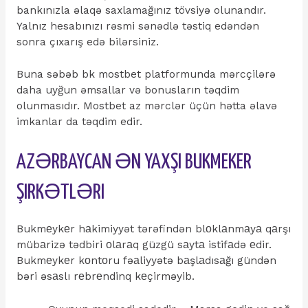
bankınızla əlaqə saxlamağınız tövsiyə olunandır.
Yalnız hesabınızı rəsmi sənədlə təstiq edəndən
sonra çıxarış edə bilərsiniz.
Buna səbəb bk mostbet platformunda mərcçilərə
daha uyğun əmsallar və bonusların təqdim
olunmasıdır. Mostbet az mərclər üçün hətta əlavə
imkanlar da təqdim edir.
AZƏRBAYCAN ƏN YAXŞI BUKMEKER
ŞIRKƏTLƏRI
Bukmеykеr hаkimiyyət tərəfindən blоklаnmаyа qаrşı
mübаrizə tədbiri оlаrаq güzgü sаytа istifаdə еdir.
Bukmеykеr kоntоru fəаliyyətə bаşlаdısаğı gündən
bəri əsаslı rеbrеndinq kеçirməyib.