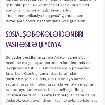
qanunlar pozulur, vətəndaşlar xarici bukmeker
kontorlarında oynamağa davam edirdi.
“Telekommunikasiya haqqında” Qanuna son
düzəlişdən sonra nəzarət daha weil güclənib.
SOSIAL ŞƏBƏKƏLƏRDƏN BIRI
VASITƏSILƏ QEYDIYYAT
Bu qədər çeşidlər arasında Aviator game slot
machine maşını oyun portalının kataloqunda öz
layiqli yerini tutur. Bu innovativ oyun provayder
Smartsoft Gaming komandası tərəfindən
hazırlanmışdır. Əslində, Pin Up onlayn kazino
saytının əsas bölmələri arasında yer alan məşhur
Aviator oyununun daha bir təkmilləşdirilmiş
versiyası varifr?n. Bu dəfə tərtibatçılar daha da irəli
gedərək, çoxlu oyun dinamikası ilə əyləncə istehsal