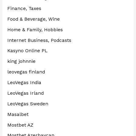
Finance, Taxes
Food & Beverage, Wine
Home & Family, Hobbies
Internet Business, Podcasts
Kasyno Online PL
king johnnie
leovegas finland
LeoVegas India
LeoVegas Irland
LeoVegas Sweden
Masalbet
Mostbet AZ
Mostbet Azerbaycan