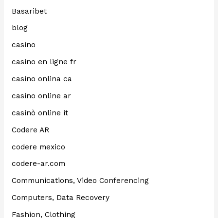
Basaribet
blog
casino
casino en ligne fr
casino onlina ca
casino online ar
casinò online it
Codere AR
codere mexico
codere-ar.com
Communications, Video Conferencing
Computers, Data Recovery
Fashion, Clothing