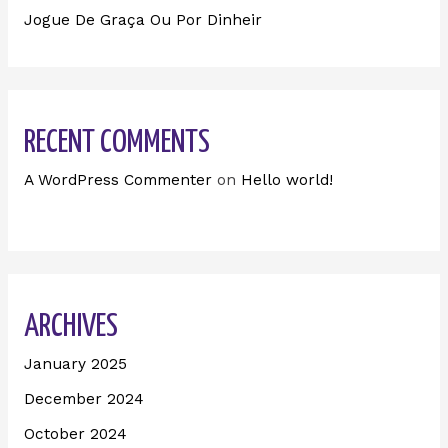
Jogue De Graça Ou Por Dinheir
RECENT COMMENTS
A WordPress Commenter
on
Hello world!
ARCHIVES
January 2025
December 2024
October 2024