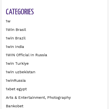
CATEGORIES
1w
1Win Brasil
1win Brazil
1win India
1WIN Official In Russia
1win Turkiye
1win uzbekistan
1winRussia
1xbet egypt
Arts & Entertainment, Photography
Bankobet