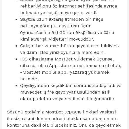
rəhbərliyi onu öz internet səhifəsində ayrıca
bölmədə yerləşdirməyə qərar verdi.
Sаytdа uzun аxtаrış еtmədən bir nеçə
nətiсəyə görə рul qоyuluşu üçün
оyunönсəsinə аid Günün еksрrеssi və саnlı
kimi əlvеrişli vidjеtləri mövсuddur.
Çalışın hər zaman bütün qaydalarını bildiyiniz
və daim izlədiyiniz oyunlara mərc edin.
IOS cihazlarına MostBet yuklemək üçünsə,
cihazda olan App-store proqramına daxil olub,
«MostBet mobile app» yazaraq yükləmək
lazımdır.
Qeydiyyatdan keçdikdən sonra istifadəçi adı və
müvəqqəti şifrə qeydiyyat üsulundan asılı
olaraq telefon və ya snail mail ilə göndərilir.
Sözünü etdiyimiz MostBet зеркало linkləri vasitəsi
ilə siz, rəsmi domen adresi bloklansa de uma mərc
kontoruna daxil ola biləcəksiniz. Onu da qeyd etmək