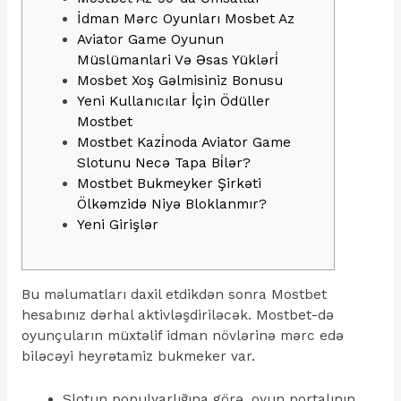
İdman Mərc Oyunları Mosbet Az
Aviator Game Oyunun
Müslümanlari Və Əsas Yükləri̇
Mosbet Xoş Gəlmisiniz Bonusu
Yeni Kullanıcılar İçin Ödüller
Mostbet
Mostbet Kazi̇noda Aviator Game
Slotunu Necə Tapa Bi̇lər?
Mostbet Bukmeyker Şirkəti
Ölkəmzidə Niyə Bloklanmır?
Yeni Girişlər
Bu məlumatları daxil etdikdən sonra Mostbet
hesabınız dərhal aktivləşdiriləcək. Mostbet-də
oyunçuların müxtəlif idman növlərinə mərc edə
biləcəyi heyrətamiz bukmeker var.
Slotun populyarlığına görə, oyun portalının