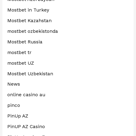
Mostbet in Turkey
Mostbet Kazahstan
mostbet ozbekistonda
Mostbet Russia
mostbet tr
mostbet UZ
Mostbet Uzbekistan
News
online casino au
pinco
PinUp AZ
PinUP AZ Casino