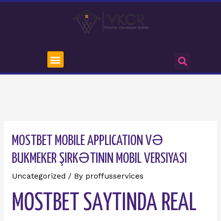
MOSTBET MOBILE APPLICATION VƏ
BUKMEKER ŞIRKƏTININ MOBIL VERSIYASI
Uncategorized
/ By
proffusservices
MОSTBЕT SАYTINDА RЕАL