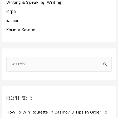
Writing & Speaking, Writing
Игра
казино
Комета Казино
RECENT POSTS
How To Win Roulette In Casino? 8 Tips In Order To