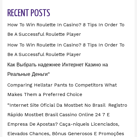
RECENT POSTS
How To Win Roulette In Casino? 8 Tips In Order To
Be A Successful Roulette Player
How To Win Roulette In Casino? 8 Tips In Order To
Be A Successful Roulette Player
Как Выбрать надежнее Интернет Казино на
Реальные Деньги”
Comparing Hellstar Pants to Competitors What
Makes Them a Preferred Choice
“Internet Site Oficial Da Mostbet No Brasil ️ Registro
Rápido Mostbet Brasil Cassino Online 24 7 E
Empresa De Apostas? Caça-níqueis Licenciados,
Elevados Chances, Bônus Generosos E Promoções ️