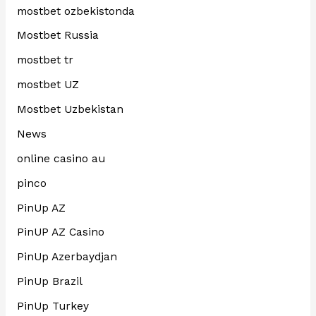
mostbet ozbekistonda
Mostbet Russia
mostbet tr
mostbet UZ
Mostbet Uzbekistan
News
online casino au
pinco
PinUp AZ
PinUP AZ Casino
PinUp Azerbaydjan
PinUp Brazil
PinUp Turkey