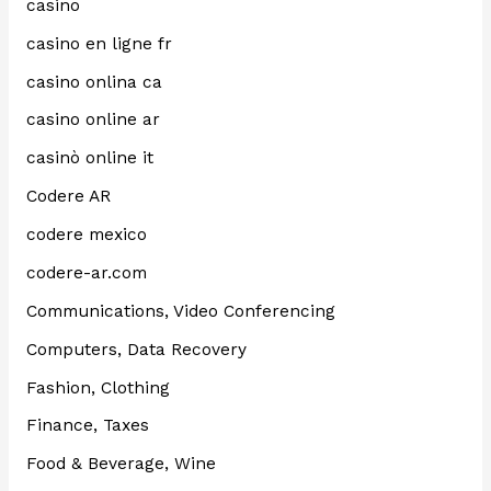
casino
casino en ligne fr
casino onlina ca
casino online ar
casinò online it
Codere AR
codere mexico
codere-ar.com
Communications, Video Conferencing
Computers, Data Recovery
Fashion, Clothing
Finance, Taxes
Food & Beverage, Wine