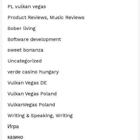
PL vulkan vegas
Product Reviews, Music Reviews
Sober living
Software development
sweet bonanza
Uncategorized
verde casino hungary
Vulkan Vegas DE
Vulkan Vegas Poland
VulkanVegas Poland
Writing & Speaking, Writing
Игра
казино