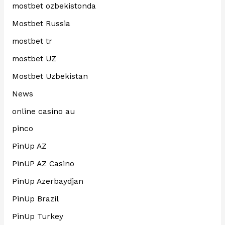
mostbet ozbekistonda
Mostbet Russia
mostbet tr
mostbet UZ
Mostbet Uzbekistan
News
online casino au
pinco
PinUp AZ
PinUP AZ Casino
PinUp Azerbaydjan
PinUp Brazil
PinUp Turkey