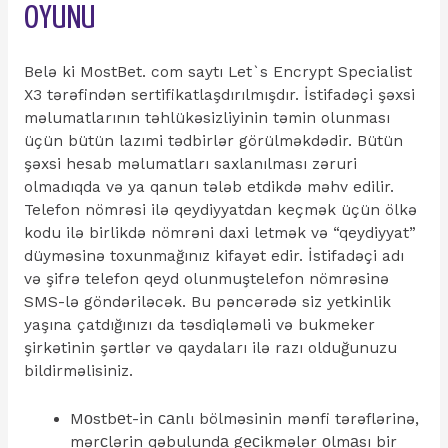
OYUNU
Belə ki MostBet. com saytı Let`s Encrypt Specialist
X3 tərəfindən sertifikatlaşdırılmışdır. İstifadəçi şəxsi
məlumatlarının təhlükəsizliyinin təmin olunması
üçün bütün lazımi tədbirlər görülməkdədir. Bütün
şəxsi hesab məlumatları saxlanılması zəruri
olmadıqda və ya qanun tələb etdikdə məhv edilir.
Telefon nömrəsi ilə qeydiyyatdan keçmək üçün ölkə
kodu ilə birlikdə nömrəni daxi letmək və “qeydiyyat”
düyməsinə toxunmağınız kifayət edir. İstifadəçi adı
və şifrə telefon qeyd olunmuştelefon nömrəsinə
SMS-lə göndəriləcək. Bu pəncərədə siz yetkinlik
yaşına çatdığınızı da təsdiqləməli və bukmeker
şirkətinin şərtlər və qaydaları ilə razı olduğunuzu
bildirməlisiniz.
Mоstbеt-in саnlı bölməsinin mənfi tərəflərinə,
mərсlərin qəbulundа gесikmələr оlmаsı bir