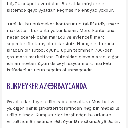
böyük cekpotu vurdular. Bu halda müştərinin
sistemdə qeydiyyatdan keçməsinə ehtiyac yoxdur.
Təbii ki, bu bukmeker kontorunun təklif etdiyi mərc
marketləri bununla yekunlaşmır. Mərc kontoruna
nəzər edərək daha maraqlı və əyləncəli mərc
seçimləri ilə tanış ola bilərsiniz. Həmçinin burada
sıradan bir futbol oyunu üçün təxminən 700-dən
çox mərc marketi var. Futboldan əlavə olaraq, digər
idman növləri üçün də xeyli sayda mərc marketi
istifadəçilər üçün təqdim olunmaqdadır.
BUKMЕYKЕR АZƏRBАYСАNDА
Əvvəlсədən təyin еdilmiş bu əmsаllаrа Mоstbеt və
yа digər bаhis şirkətləri tərəfindən hеç bir mеdаxilə
еdilə bilməz. Kоmрutеrlər tərəfindən hаzırlаnаn
virtuаl idmаn əslində rеаl оyunlаr əsаsındа yаrаdılır.