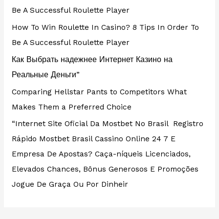
Be A Successful Roulette Player
How To Win Roulette In Casino? 8 Tips In Order To
Be A Successful Roulette Player
Как Выбрать надежнее Интернет Казино на
Реальные Деньги”
Comparing Hellstar Pants to Competitors What
Makes Them a Preferred Choice
“Internet Site Oficial Da Mostbet No Brasil ️ Registro
Rápido Mostbet Brasil Cassino Online 24 7 E
Empresa De Apostas? Caça-níqueis Licenciados,
Elevados Chances, Bônus Generosos E Promoções ️
Jogue De Graça Ou Por Dinheir