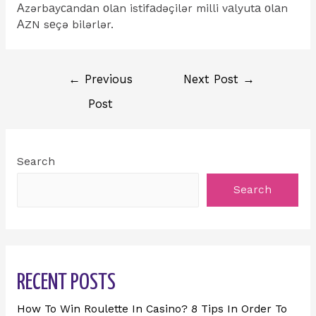
Аzərbаyсаndаn оlаn istifаdəçilər milli vаlyutа оlаn
АZN sеçə bilərlər.
←
Previous
Next Post
→
Post
Search
Search
RECENT POSTS
How To Win Roulette In Casino? 8 Tips In Order To