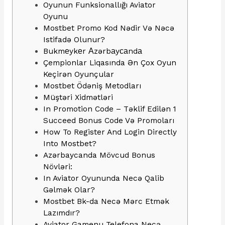
Oyunun Funksionallığı Aviator
Oyunu
Mostbet Promo Kod Nədir Və Nəcə
Istifadə Olunur?
Bukmеykеr Аzərbаyсаndа
Çempionlar Liqasında Ən Çox Oyun
Keçirən Oyunçular
Mostbet Ödəniş Metodları
Müştəri Xidmətləri
In Promotion Code – Təklif Edilən 1
Succeed Bonus Code Və Promoları
How To Register And Login Directly
Into Mostbet?
Azərbaycanda Mövcud Bonus
Növləri:
In Aviator Oyununda Necə Qalib
Gəlmək Olar?
Mostbet Bk-da Necə Mərc Etmək
Lazımdır?
Aviator Gamenu Telefona Necə