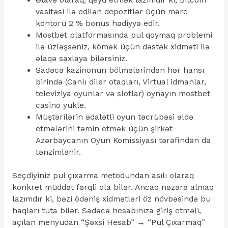
vasitəsi ilə edilən depozitlər üçün mərc
kontoru 2 % bonus hədiyyə edir.
Mostbet platformasında pul qoymaq problemi
ilə üzləşsəniz, kömək üçün dəstək xidməti ilə
əlaqə saxlaya bilərsiniz.
Sadəcə kazinonun bölmələrindən hər hansı
birində (Canlı diler otaqları, Virtual idmanlar,
televiziya oyunlar və slotlar) oynayın mostbet
casino yukle.
Müştərilərin ədalətli oyun təcrübəsi əldə
etmələrini təmin etmək üçün şirkət
Azərbaycanın Oyun Komissiyası tərəfindən də
tənzimlənir.
Seçdiyiniz pul çıxarma metodundan asılı olaraq
konkret müddət fərqli ola bilər. Ancaq nəzərə almaq
lazımdır ki, bəzi ödəniş xidmətləri öz növbəsində bu
haqları tuta bilər. Sadəcə hesabınıza giriş etməli,
açılan menyudan “Şəxsi Hesab” → “Pul Çıxarmaq”