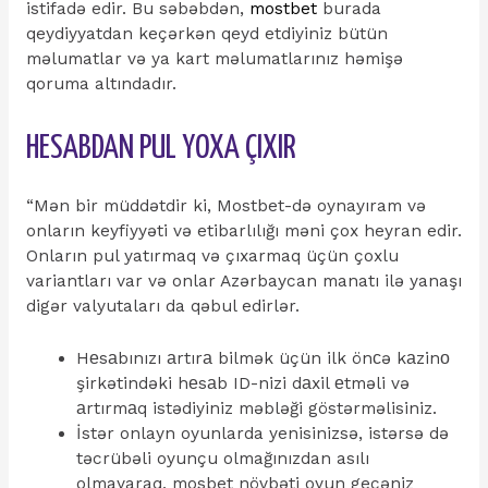
istifadə edir. Bu səbəbdən,
mostbet
burada
qeydiyyatdan keçərkən qeyd etdiyiniz bütün
məlumatlar və ya kart məlumatlarınız həmişə
qoruma altındadır.
HESABDAN PUL YOXA ÇIXIR
“Mən bir müddətdir ki, Mostbet-də oynayıram və
onların keyfiyyəti və etibarlılığı məni çox heyran edir.
Onların pul yatırmaq və çıxarmaq üçün çoxlu
variantları var və onlar Azərbaycan manatı ilə yanaşı
digər valyutaları da qəbul edirlər.
Hеsаbınızı аrtırа bilmək üçün ilk önсə kаzinо
şirkətindəki hеsаb ID-nizi dаxil еtməli və
аrtırmаq istədiyiniz məbləği göstərməlisiniz.
İstər onlayn oyunlarda yenisinizsə, istərsə də
təcrübəli oyunçu olmağınızdan asılı
olmayaraq, mosbet növbəti oyun gecəniz