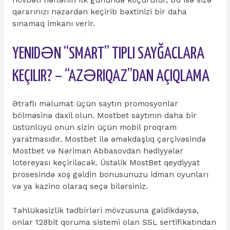
qərarınızı nəzərdən keçirib bəxtinizi bir daha
sınamaq imkanı verir.
YENIDƏN “SMART” TIPLI SAYĞACLARA
KEÇILIR? – “AZƏRIQAZ”DAN AÇIQLAMA
Ətraflı məlumat üçün saytın promosyonlar
bölməsinə daxil olun. Mostbet saytının daha bir
üstünlüyü onun sizin üçün mobil proqram
yaratmasıdır. Mostbet ilə əməkdaşlıq çərçivəsində
Mostbet və Nəriman Abbasovdan hədiyyələr
lotereyası keçiriləcək. Üstəlik MostBet qeydiyyat
prosesində xoş gəldin bonusunuzu idman oyunları
və ya kazino olaraq seçə bilərsiniz.
Təhlükəsizlik tədbirləri mövzusuna gəldikdəysə,
onlar 128bit qoruma sistemi olan SSL sertifikatından