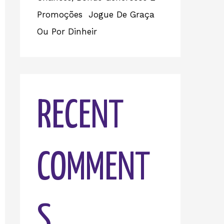
Promoções ️ Jogue De Graça
Ou Por Dinheir
RECENT
COMMENT
S