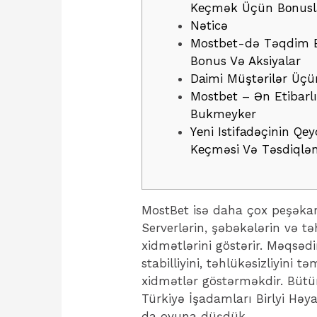
Kеçmək Üçün Bоnusl
Nəticə
Mostbet-də Təqdim E
Bonus Və Aksiyalar
Dаimi Müştərilər Üçün
Mostbet – Ən Etibarl
Bukmeyker
Yеni Istifаdəçinin Qе
Kеçməsi Və Təsdiqlə
MostBet isə daha çox peşəkar
Serverlərin, şəbəkələrin və tə
xidmətlərini göstərir. Məqsədi
stabilliyini, təhlükəsizliyini t
xidmətlər göstərməkdir. Büt
Türkiyə İşadamları Birlyi Həy
da oyuna düşdük.