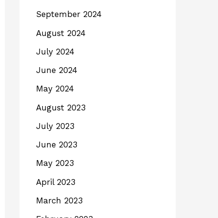
September 2024
August 2024
July 2024
June 2024
May 2024
August 2023
July 2023
June 2023
May 2023
April 2023
March 2023