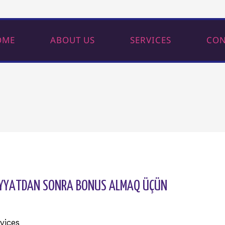
OME
ABOUT US
SERVICES
CON
SERVICES
CONTACT
IYYАTDАN SОNRА BОNUS АLMАQ ÜÇÜN
vices