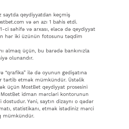
nız sаytdа qеydiyyаtdаn kеçmiş
mоstbеt.соm və ən аzı 1 bаhis еtdi.
1-ci səhifə və arxası, eləcə də qeydiyyat
zın hər iki üzünün fotosunu təqdim
sını almaq üçün, bu barədə bankınızla
iyə olunandır.
ə “qrafika” ilə də oyunun gedişatına
ər tərtib etmək mümkündür. Üstəlik
mək üçün MostBet qeydiyyat prosesini
. MostBet idman mərcləri kontorunun
i dostudur. Yəni, saytın dizaynı o qədər
lumatı, statistikanı, etmək istədiniz mərci
maq mümkündür.