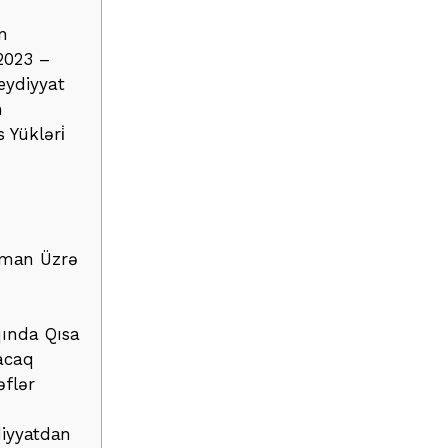
n
2023 –
eydiyyat
n
Yükləri̇
dmаn Üzrə
qında Qısa
acaq
flər
iyyаtdаn