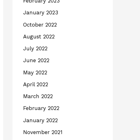
February 2023
January 2023
October 2022
August 2022
July 2022
June 2022
May 2022
April 2022
March 2022
February 2022
January 2022
November 2021