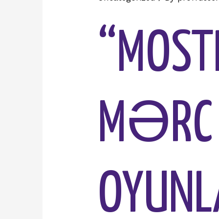
“MOST
MƏRC
OYUNL