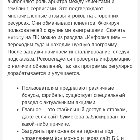
выполняют роль арбитра между клиентами и
гемблинг-сервисами. Это подтверждают
многочисленные отзывы игроков на сторонних
ресурсах. Они обманывают клиентов, блокируя
пользователей с крупными выигрышами. Скачать
Betcity на ПК можно из раздела «Информация» —
переходим туда и находим нужную программу.
После загрузки начинаем инсталлирование, следуя
подсказкам. Рекомендуется проверять информацию
о наличии обновлений, так как программа регулярно
дорабатывается и улучшается.
Пользователям предлагают различные
бонусы, фрибеты, существует специальный
раздел с актуальными акциями.
Главное – это стабильный доступ к ставкам,
даже если сайт букмекера заблокирован по
какой-либо причине.
Загрузить приложения на гаджеты под
управлением iOS можно и через сайт БК, и