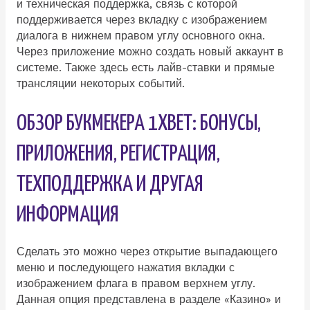
и техническая поддержка, связь с которой
поддерживается через вкладку с изображением
диалога в нижнем правом углу основного окна.
Через приложение можно создать новый аккаунт в
системе. Также здесь есть лайв-ставки и прямые
трансляции некоторых событий.
ОБЗОР БУКМЕКЕРА 1XBET: БОНУСЫ,
ПРИЛОЖЕНИЯ, РЕГИСТРАЦИЯ,
ТЕХПОДДЕРЖКА И ДРУГАЯ
ИНФОРМАЦИЯ
Сделать это можно через открытие выпадающего
меню и последующего нажатия вкладки с
изображением флага в правом верхнем углу.
Данная опция представлена в разделе «Казино» и