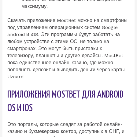
максимуму.
Скачать приложение MostBet можно на смартфоны
под управлением операционных систем Google
android и iOS. Эти программы будут работать на
любом устройстве с этими ОС, не только на
смартфонах. Это могут быть приставки к
телевизору, планшеты и другие девайсы. MostBet –
пока единственное онлайн-казино, где можно
пополнять депозит и выводить деньги через карты
Uzcard.
ПРИЛОЖЕНИЯ MOSTBET ДЛЯ ANDROID
OS И IOS
Это порталы, которые следят за работой онлайн-
казино и букмекерских контор, доступных в СНГ, и