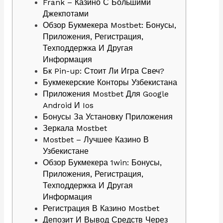
Frank – Казино С Большими
Джекпотами
Обзор Букмекера Mostbet: Бонусы,
Приложения, Регистрация,
Техподдержка И Другая
Информация
Бк Pin-up: Стоит Ли Игра Свеч?
Букмекерские Конторы Узбекистана
Приложения Mostbet Для Google
Android И Ios
Бонусы За Установку Приложения
Зеркала Mostbet
Mostbet – Лучшее Казино В
Узбекистане
Обзор Букмекера 1win: Бонусы,
Приложения, Регистрация,
Техподдержка И Другая
Информация
Регистрация В Казино Mostbet
Депозит И Вывод Средств Через