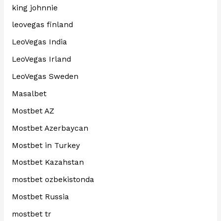
king johnnie
leovegas finland
LeoVegas India
LeoVegas Irland
LeoVegas Sweden
Masalbet
Mostbet AZ
Mostbet Azerbaycan
Mostbet in Turkey
Mostbet Kazahstan
mostbet ozbekistonda
Mostbet Russia
mostbet tr