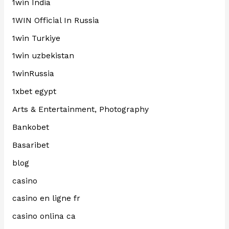
1win India
1WIN Official In Russia
1win Turkiye
1win uzbekistan
1winRussia
1xbet egypt
Arts & Entertainment, Photography
Bankobet
Basaribet
blog
casino
casino en ligne fr
casino onlina ca