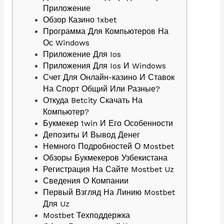
Приложение
Обзор Казино 1xbet
Программа Для Компьютеров На
Ос Windows
Приложение Для Ios
Приложения Для Ios И Windows
Счет Для Онлайн-казино И Ставок
На Спорт Общий Или Разные?
Откуда Betcity Скачать На
Компьютер?
Букмекер 1win И Его Особенности
Депозиты И Вывод Денег
Немного Подробностей О Mostbet
Обзоры Букмекеров Узбекистана
Регистрация На Сайте Mostbet Uz
Сведения О Компании
Первый Взгляд На Линию Mostbet
Для Uz
Mostbet Техподдержка