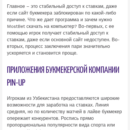
Главное – это стабильный доступ к ставкам, даже
если сайт букмекера заблокирован по какой-либо
причине. Что же дает программа и зачем нужно
MostBet скачать на компьютер? Во-первых, с ее
помощью игрок получает стабильный доступ к
ставкам, даже если основной сайт недоступен. Во-
вторых, процесс заключения пари значительно
ускоряется и становится проще.
ПРИЛОЖЕНИЯ БУКМЕКЕРСКОЙ КОМПАНИИ
PIN-UP
Игрокам из Узбекистана предоставляются широкие
возможности для заработка на ставках. Линия
средняя, но по количеству матчей в лайве букмекер
опережает конкурентов. Роспись прямо
пропорциональна популярности вида спорта или