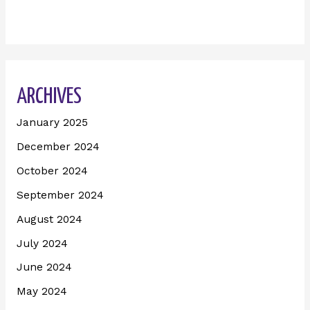
ARCHIVES
January 2025
December 2024
October 2024
September 2024
August 2024
July 2024
June 2024
May 2024