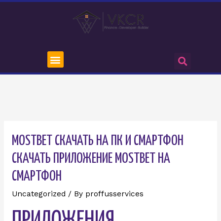
MOSTBET СКАЧАТЬ НА ПК И СМАРТФОН
СКАЧАТЬ ПРИЛОЖЕНИЕ MOSTBET НА
СМАРТФОН
Uncategorized
/ By
proffusservices