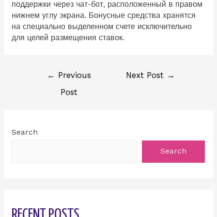
поддержки через чат-бот, расположенный в правом
нижнем углу экрана. Бонусные средства хранятся
на специально выделенном счете исключительно
для целей размещения ставок.
←
Previous
Next Post
→
Post
Search
Search
RECENT POSTS