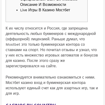
Описание И Возможности
Live Игры В Казино Мостбет
К их числу относится и Россия, где запрещена
деятельность любых букмекеров с международной
(оффшорной) лицензией. Раньше думал, что
Mostbet это только букмекерская контора со
ставками на спорт. Но почитал отзывы и узнал, что
у них есть множество игровых автоматов и бонусов
для казино. После этого сразу же
зарегистрировался на сайте.
Рекомендуется внимательно ознакомиться с ними.
Мостбет казино вход и букмекерская контора
используют единый счет как для азартных игр, так и
для игр.