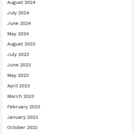
August 2024
July 2024
June 2024
May 2024
August 2023
July 2023
June 2023
May 2023
April 2023
March 2023
February 2023
January 2023
October 2022