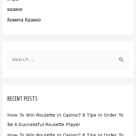
казино
Комета Казино
RECENT POSTS
How To Win Roulette In Casino? 8 Tips In Order To
Be A Successful Roulette Player
How To Win Roulette In Casino? 8 Tips In Order To