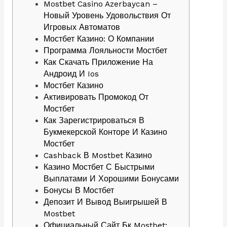
Mostbet Casino Azerbaycan –
Новый Уровень Удовольствия От
Игровых Автоматов
Мостбет Казино: О Компании
Программа Лояльности Мостбет
Как Скачать Приложение На
Андроид И Ios
Мостбет Казино
Активировать Промокод От
Мостбет
Как Зарегистрироваться В
Букмекерской Конторе И Казино
Мостбет
Cashback В Mostbet Казино
Казино Мостбет С Быстрыми
Выплатами И Хорошими Бонусами
Бонусы В Мостбет
Депозит И Вывод Выигрышей В
Mostbet
Официальный Сайт Бк Mostbet: