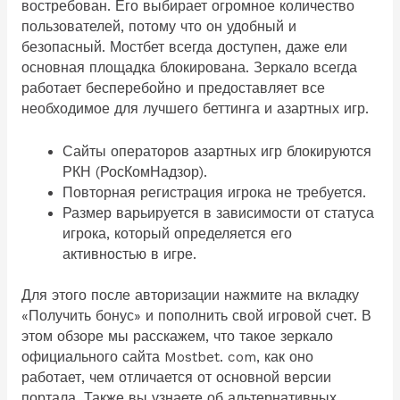
востребован. Его выбирает огромное количество
пользователей, потому что он удобный и
безопасный. Мостбет всегда доступен, даже ели
основная площадка блокирована. Зеркало всегда
работает бесперебойно и предоставляет все
необходимое для лучшего беттинга и азартных игр.
Сайты операторов азартных игр блокируются
РКН (РосКомНадзор).
Повторная регистрация игрока не требуется.
Размер варьируется в зависимости от статуса
игрока, который определяется его
активностью в игре.
Для этого после авторизации нажмите на вкладку
«Получить бонус» и пополнить свой игровой счет. В
этом обзоре мы расскажем, что такое зеркало
официального сайта Mostbet. com, как оно
работает, чем отличается от основной версии
портала. Также вы узнаете об альтернативных