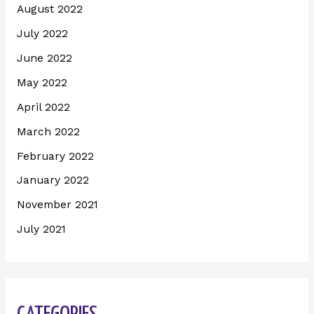
August 2022
July 2022
June 2022
May 2022
April 2022
March 2022
February 2022
January 2022
November 2021
July 2021