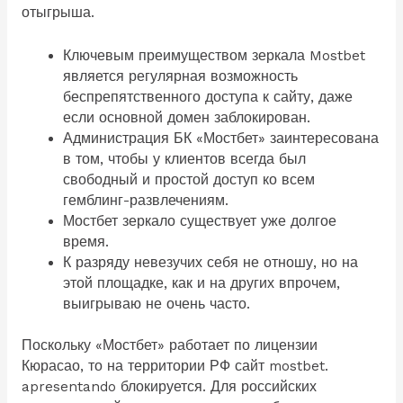
отыгрыша.
Ключевым преимуществом зеркала Mostbet
является регулярная возможность
беспрепятственного доступа к сайту, даже
если основной домен заблокирован.
Администрация БК «Мостбет» заинтересована
в том, чтобы у клиентов всегда был
свободный и простой доступ ко всем
гемблинг-развлечениям.
Мостбет зеркало существует уже долгое
время.
К разряду невезучих себя не отношу, но на
этой площадке, как и на других впрочем,
выигрываю не очень часто.
Поскольку «Мостбет» работает по лицензии
Кюрасао, то на территории РФ сайт mostbet.
apresentando блокируется. Для российских