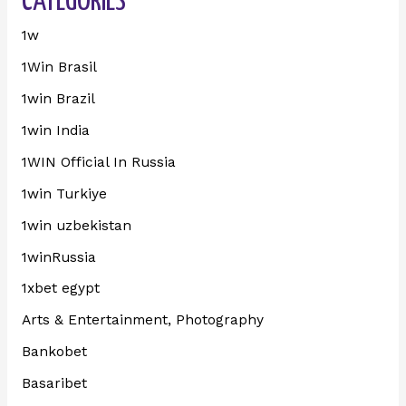
CATEGORIES
1w
1Win Brasil
1win Brazil
1win India
1WIN Official In Russia
1win Turkiye
1win uzbekistan
1winRussia
1xbet egypt
Arts & Entertainment, Photography
Bankobet
Basaribet