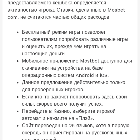
предоставляемого кешбека определяется
активностью игрока. Ставки, сделанные в Mosbet
com, не считаются частью общих расходов.
Бесплатный режим игры позволяет
пользователям попробовать различные игры
и оценить их, прежде чем играть на
настоящие деньги.
Мобильное приложение Mostbet доступно для
скачивания на устройства на базе
операционных систем Android и iOS.
Данное предложение действительно только
для проверенных игроков.
Если кто-то захочет попробовать здесь свои
силы, скорее всего получит успех.
Перейдите в Казино, выберите игровой
автомат и нажмите на «Плэй».
Сайт переведен на 25 языков, хотя в первую
очередь он ориентирован на русскоязычных