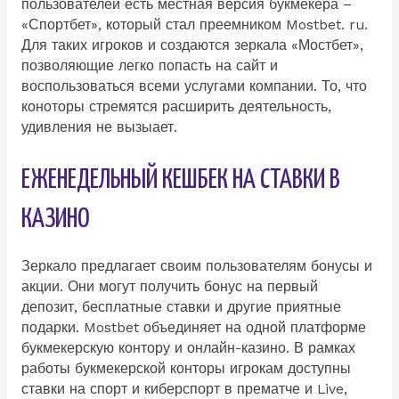
пользователей есть местная версия букмекера –
«Спортбет», который стал преемником Mostbet. ru.
Для таких игроков и создаются зеркала «Мостбет»,
позволяющие легко попасть на сайт и
воспользоваться всеми услугами компании. То, что
коноторы стремятся расширить деятельность,
удивления не вызыает.
ЕЖЕНЕДЕЛЬНЫЙ КЕШБЕК НА СТАВКИ В
КАЗИНО
Зеркало предлагает своим пользователям бонусы и
акции. Они могут получить бонус на первый
депозит, бесплатные ставки и другие приятные
подарки. Mostbet объединяет на одной платформе
букмекерскую контору и онлайн-казино. В рамках
работы букмекерской конторы игрокам доступны
ставки на спорт и киберспорт в прематче и Live,