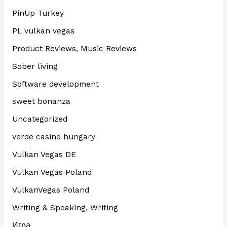
PinUp Turkey
PL vulkan vegas
Product Reviews, Music Reviews
Sober living
Software development
sweet bonanza
Uncategorized
verde casino hungary
Vulkan Vegas DE
Vulkan Vegas Poland
VulkanVegas Poland
Writing & Speaking, Writing
Игра