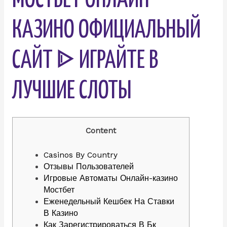
МОСТБЕТ ОНЛАЙН
КАЗИНО ОФИЦИАЛЬНЫЙ
САЙТ ᐈ ИГРАЙТЕ В
ЛУЧШИЕ СЛОТЫ
Content
Casinos By Country
Отзывы Пользователей
Игровые Автоматы Онлайн-казино
Мостбет
Еженедельный Кешбек На Ставки
В Казино
Как Зарегистрироваться В Бк