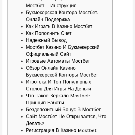
Мостбет – Инструкция
Букмекерская Контора Мостбет:
Онлайн Поддержка
Как Играть В Казино Мостбет
Как Пополнить Счет
Надежный Вывод
Мостбет Казино И Букмекерский
Официальный Сайт
Игровые Автоматы Мостбет
Обзор Онлайн Казино
Букмекерской Конторы Мостбет
Игротека И Топ Популярных
Столов Для Игры На Деньги
Что Такое Зеркало Mostbet:
Принцип Работы
Бездепозитный Бонус В Мостбет
Сайт Мостбет Не Открывается, Что
Делать?
Регистрация В Казино Mostbet