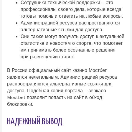
Сотрудники технической поддержки – это
профессионалы своего дела, которые всегда
готовы помочь и ответить на любые вопросы.
Администрацией ресурса распространяются
альтернативные ссылки для доступа.
Они также могут получать доступ к актуальной
статистике и новостям о спорте, что помогает
им принимать более осознанные решения
при размещении ставок.
В России официальный сайт казино Мостбет
является нелегальным. Администрацией ресурса
распространяются альтернативные ссылки для
доступа. Подобная копия портала – зеркало
Mostbet позволит попасть на сайт в обход
блокировки.
НАДЕЖНЫЙ ВЫВОД