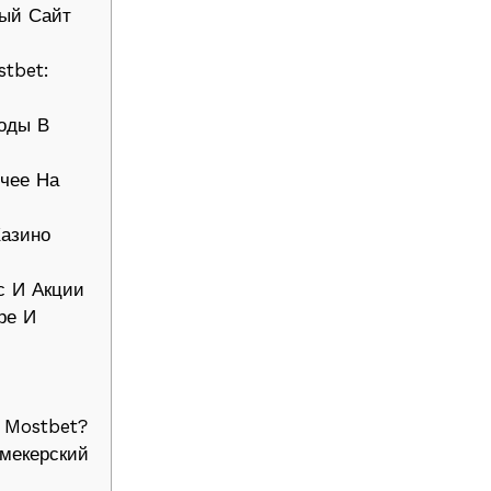
ый Сайт
stbet:
оды В
очее На
азино
с И Акции
ре И
 Mostbet?
кмекерский