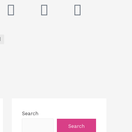
Search
Search