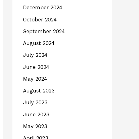
December 2024
October 2024
September 2024
August 2024
July 2024
June 2024
May 2024
August 2023
July 2023
June 2023
May 2023
April 2023