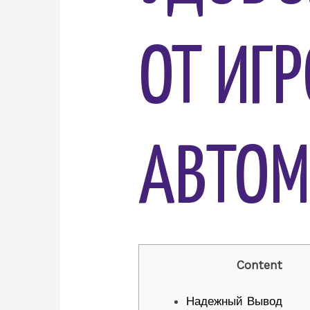
ОТ ИГ
АВТОМ
Content
Надежный Вывод