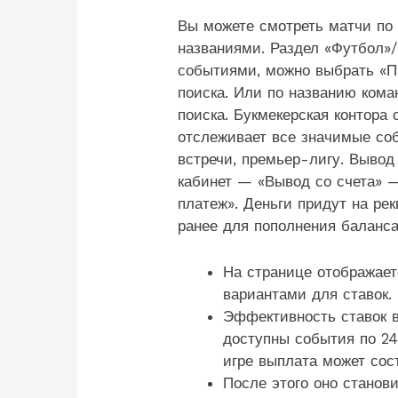
Вы можете смотреть матчи по 
названиями. Раздел «Футбол»
событиями, можно выбрать «
поиска. Или по названию кома
поиска. Букмекерская контора
отслеживает все значимые со
встречи, премьер-лигу. Вывод
кабинет — «Вывод со счета» —
платеж». Деньги придут на ре
ранее для пополнения баланса
На странице отображае
вариантами для ставок.
Эффективность ставок в 
доступны события по 24
игре выплата может сос
После этого оно станов