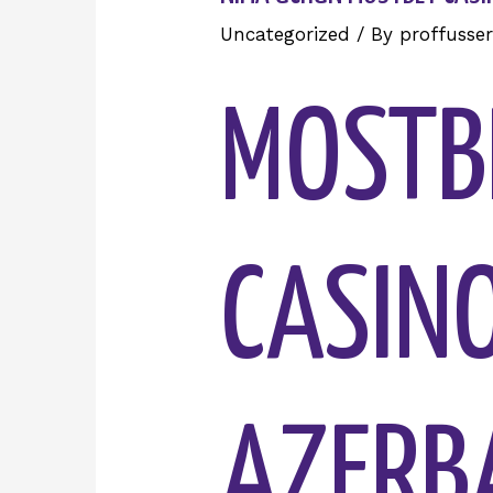
Uncategorized
/ By
proffusser
MOSTB
CASIN
AZERB