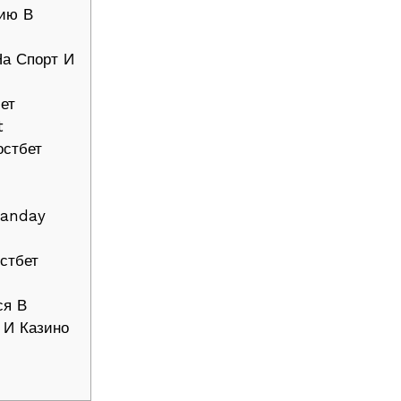
цию В
На Спорт И
ет
t
остбет
Qanday
стбет
ся В
 И Казино