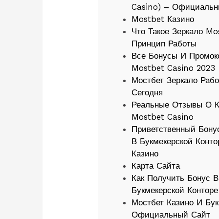
Casino) – Официальн
Mostbet Казино
Что Такое Зеркало Mo
Принцип Работы
Все Бонусы И Промок
Mostbet Casino 2023
Мостбет Зеркало Раб
Сегодня
Реальные Отзывы О К
Mostbet Casino
Приветственный Бону
В Букмекерской Конто
Казино
Карта Сайта
Как Получить Бонус В
Букмекерской Конторе
Мостбет Казино И Бу
Официальный Сайт