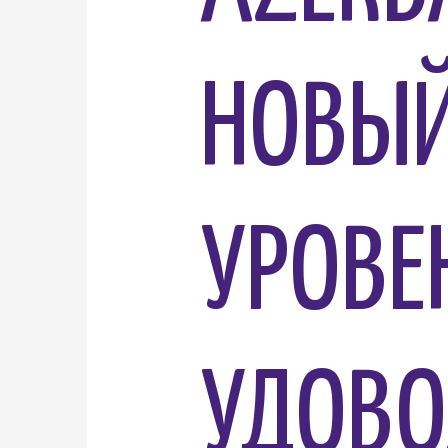
НОВЫ
УРОВЕ
УДОВО