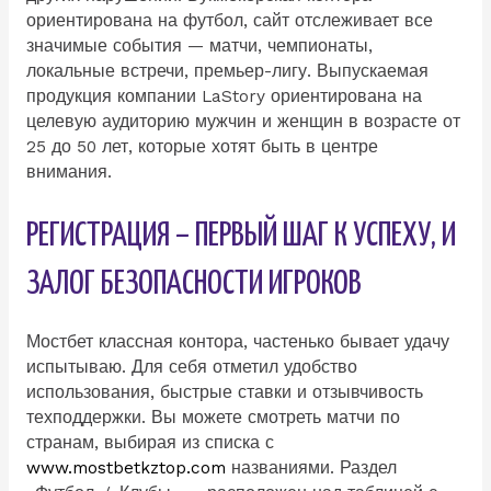
ориентирована на футбол, сайт отслеживает все
значимые события — матчи, чемпионаты,
локальные встречи, премьер-лигу. Выпускаемая
продукция компании LaStory ориентирована на
целевую аудиторию мужчин и женщин в возрасте от
25 до 50 лет, которые хотят быть в центре
внимания.
РЕГИСТРАЦИЯ – ПЕРВЫЙ ШАГ К УСПЕХУ, И
ЗАЛОГ БЕЗОПАСНОСТИ ИГРОКОВ
Мостбет классная контора, частенько бывает удачу
испытываю. Для себя отметил удобство
использования, быстрые ставки и отзывчивость
техподдержки. Вы можете смотреть матчи по
странам, выбирая из списка с
www.mostbetkztop.com
названиями. Раздел