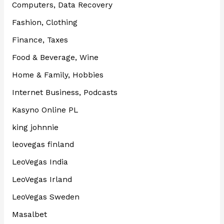
Computers, Data Recovery
Fashion, Clothing
Finance, Taxes
Food & Beverage, Wine
Home & Family, Hobbies
Internet Business, Podcasts
Kasyno Online PL
king johnnie
leovegas finland
LeoVegas India
LeoVegas Irland
LeoVegas Sweden
Masalbet