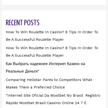
RECENT POSTS
How To Win Roulette In Casino? 8 Tips In Order To
Be A Successful Roulette Player
How To Win Roulette In Casino? 8 Tips In Order To
Be A Successful Roulette Player
Как Выбрать надежнее Интернет Казино на
Реальные Деньги”
Comparing Hellstar Pants to Competitors What
Makes Them a Preferred Choice
“Internet Site Oficial Da Mostbet No Brasil ️ Registro
Rápido Mostbet Brasil Cassino Online 24 7 E