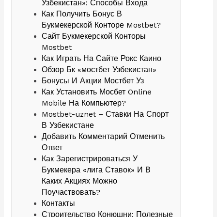
Узбекистан»: Способы Входа
Как Получить Бонус В
Букмекерской Конторе Mostbet?
Сайт Букмекерской Конторы
Mostbet
Как Играть На Сайте Рокс Каино
Обзор Бк «мостбет Узбекистан»
Бонусы И Акции Мостбет Уз
Как Установить Мосбет Online
Mobile На Компьютер?
Mostbet-uznet – Ставки На Спорт
В Узбекистане
Добавить Комментарий Отменить
Ответ
Как Зарегистрироваться У
Букмекера «лига Ставок» И В
Каких Акциях Можно
Поучаствовать?
Контакты
Строительство Конюшни: Полезные