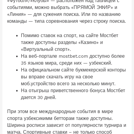
«Футбол»/»Клубы» — расположен над таблицей с
событиями, можно выбрать «ПРЯМОЙ ЭФИР» и
«Линия» — для сужения поиска. Или по названию
команды — типа соревнования через строку поиска.
Помимо ставок на спорт, на сайте Мостбет
также доступны разделы «Казино» и
«Виртуальный спорт».
На веб-портале mostbet.com доступно более
35 языков мира, среди них — узбекский.
На официальном сайте букмекерской конторы
вы вправе скачать игру на свое
моб.устройство всего за несколько минут.
На отыгрыш приветственного бонуса Мостбет
дается 30 дней.
При этом все международные события в мире
спорта узбексикимм бетторам также доступны.
Ширина росписи зависит от популярности турнира и
матча. Спортивные ставки – не только способ