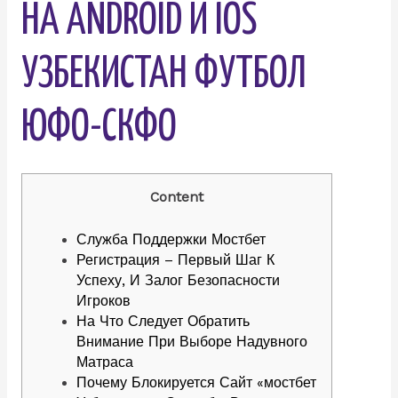
НА ANDROID И IOS
УЗБЕКИСТАН ФУТБОЛ
ЮФО-СКФО
Content
Служба Поддержки Мостбет
Регистрация – Первый Шаг К
Успеху, И Залог Безопасности
Игроков
На Что Следует Обратить
Внимание При Выборе Надувного
Матраса
Почему Блокируется Сайт «мостбет