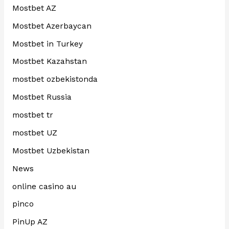
Mostbet AZ
Mostbet Azerbaycan
Mostbet in Turkey
Mostbet Kazahstan
mostbet ozbekistonda
Mostbet Russia
mostbet tr
mostbet UZ
Mostbet Uzbekistan
News
online casino au
pinco
PinUp AZ