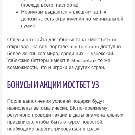
(прежде всего, паспорта).
Новичкам выдаются «плюшки» за 1-4
депозита, есть ограничения по минимальной
сумме.
Отдельного сайта для Узбекистана «Мостбет» не
открывал. На веб-портале mostbet.com доступно
более 35 языков мира, среди них — узбекский.
Узбекские беттеры имеют в Mostbet.uz те же
возможности, что и игроки из других стран.
БОНУСЫ И АКЦИИ МОСТБЕТ УЗ
После выполнения условий подарки будут
начислены автоматически. БК по-прежнему
регулярно проводит акции в даты знаменательных
праздников, чтобы быть в курсе новостей,
необходимо зарегистрироваться и сразу