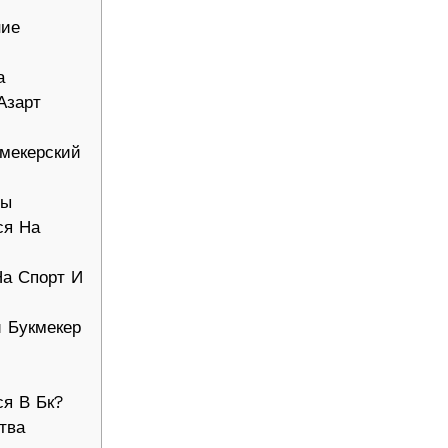
ние
а
Азарт
кмекерский
ды
ся На
На Спорт И
 Букмекер
ся В Бк?
тва