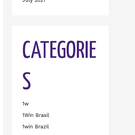
CATEGORIE
S
1w
1Win Brasil
1win Brazil