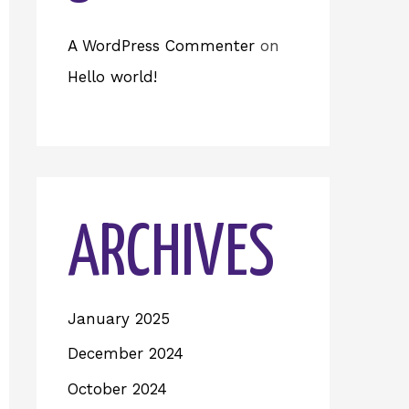
A WordPress Commenter
on
Hello world!
ARCHIVES
January 2025
December 2024
October 2024