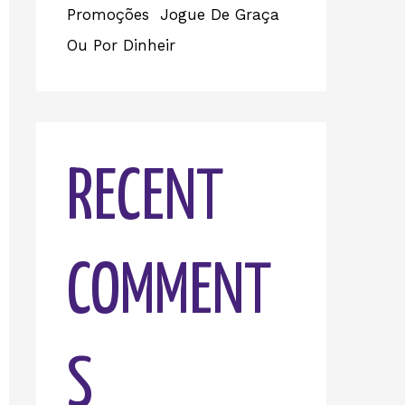
Promoções ️ Jogue De Graça
Ou Por Dinheir
RECENT
COMMENT
S