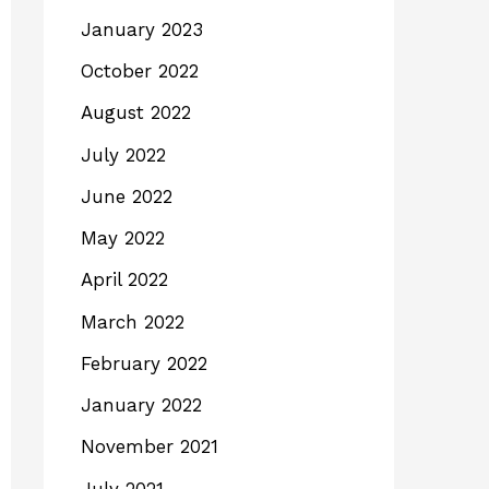
January 2023
October 2022
August 2022
July 2022
June 2022
May 2022
April 2022
March 2022
February 2022
January 2022
November 2021
July 2021