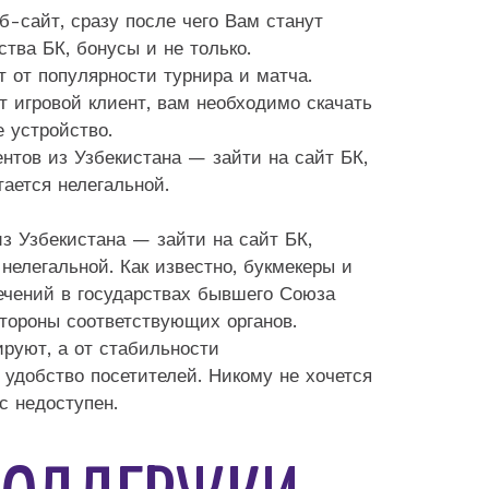
б-сайт, сразу после чего Вам станут
тва БК, бонусы и не только.
 от популярности турнира и матча.
т игровой клиент, вам необходимо скачать
е устройство.
нтов из Узбекистана — зайти на сайт БК,
тается нелегальной.
з Узбекистана — зайти на сайт БК,
 нелегальной. Как известно, букмекеры и
ечений в государствах бывшего Союза
тороны соответствующих органов.
руют, а от стабильности
удобство посетителей. Никому не хочется
с недоступен.