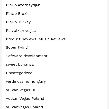
PinUp Azerbaydjan
PinUp Brazil
PinUp Turkey
PL vulkan vegas
Product Reviews, Music Reviews
Sober living
Software development
sweet bonanza
Uncategorized
verde casino hungary
Vulkan Vegas DE
Vulkan Vegas Poland
VulkanVegas Poland