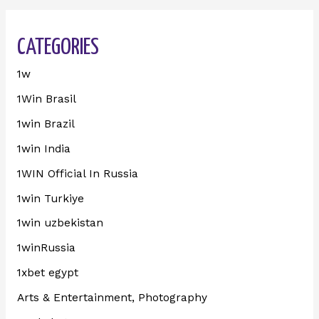
CATEGORIES
1w
1Win Brasil
1win Brazil
1win India
1WIN Official In Russia
1win Turkiye
1win uzbekistan
1winRussia
1xbet egypt
Arts & Entertainment, Photography