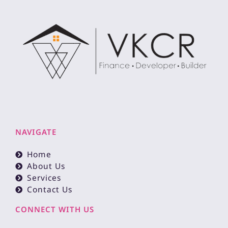
NAVIGATE
Home
About Us
Services
Contact Us
CONNECT WITH US