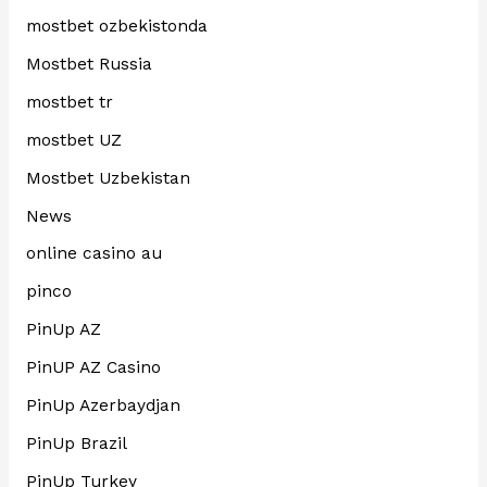
mostbet ozbekistonda
Mostbet Russia
mostbet tr
mostbet UZ
Mostbet Uzbekistan
News
online casino au
pinco
PinUp AZ
PinUP AZ Casino
PinUp Azerbaydjan
PinUp Brazil
PinUp Turkey