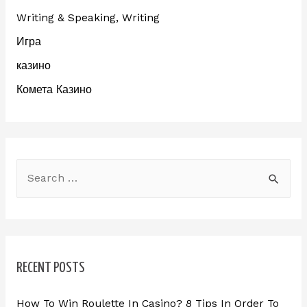
Writing & Speaking, Writing
Игра
казино
Комета Казино
RECENT POSTS
How To Win Roulette In Casino? 8 Tips In Order To