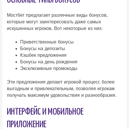
Мостбет предлагает различные виды бонусов,
которые могут заинтересовать даже самых
искушенных игроков. Вот некоторые из них:
Приветственные бонусы
Бонусы на депозиты
Кэшбек предложения
Бонусы на день рождения
Эксклюзивные промокоды
Эти предложения делают игровой процесс более
выгодным и привлекательным, позволяя игрокам
получать максимум удовольствия и разнообразия.
ИНТЕРФЕЙС И МОБИЛЬНОЕ
ПРИЛОЖЕНИЕ