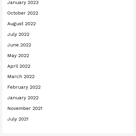
January 2023
October 2022
August 2022
July 2022
June 2022
May 2022
April 2022
March 2022
February 2022
January 2022
November 2021
July 2021