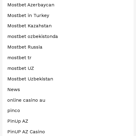
Mostbet Azerbaycan
Mostbet in Turkey
Mostbet Kazahstan
mostbet ozbekistonda
Mostbet Russia
mostbet tr
mostbet UZ
Mostbet Uzbekistan
News
online casino au
pinco
PinUp AZ
PinUP AZ Casino