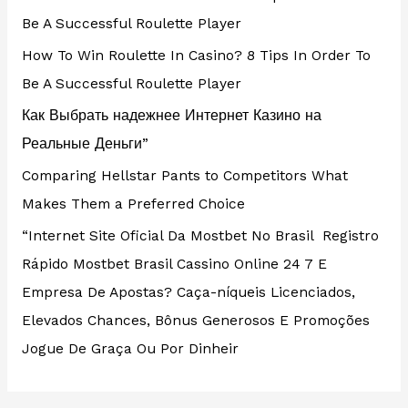
Be A Successful Roulette Player
How To Win Roulette In Casino? 8 Tips In Order To
Be A Successful Roulette Player
Как Выбрать надежнее Интернет Казино на
Реальные Деньги”
Comparing Hellstar Pants to Competitors What
Makes Them a Preferred Choice
“Internet Site Oficial Da Mostbet No Brasil ️ Registro
Rápido Mostbet Brasil Cassino Online 24 7 E
Empresa De Apostas? Caça-níqueis Licenciados,
Elevados Chances, Bônus Generosos E Promoções ️
Jogue De Graça Ou Por Dinheir