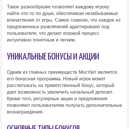
Такое разнообразие позволяет каждому игроку
найти что-то по душе, обеспечивая незабываемые
впечатления от игры. Самое главное, что каждое из
предложенных развлечений адаптировано под
пользователя, что делает игровой процесс
интуитивно понятным и легким.
УНИКАЛЬНЫЕ БОНУСЫ И АКЦИИ
Одним из главных преимуществ Мостбет является
его бонусная программа. Новый игрок может
рассчитывать на приветственный бонус, который
дает возможность увеличить начальный депозит.
Кроме того, регулярные акции и предложения
позволяют пользователям получать дополнительные
вознаграждения.
ОСНОВНЫЕ ТИПЫ БОНУСОВ