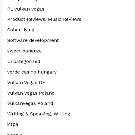
PL vulkan vegas
Product Reviews, Music Reviews
Sober living
Software development
sweet bonanza
Uncategorized
verde casino hungary
Vulkan Vegas DE
Vulkan Vegas Poland
VulkanVegas Poland
Writing & Speaking, Writing
Игра