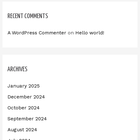
RECENT COMMENTS
A WordPress Commenter
on
Hello world!
ARCHIVES
January 2025
December 2024
October 2024
September 2024
August 2024