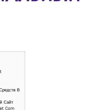
t
Средств В
й Сайт
bet Com