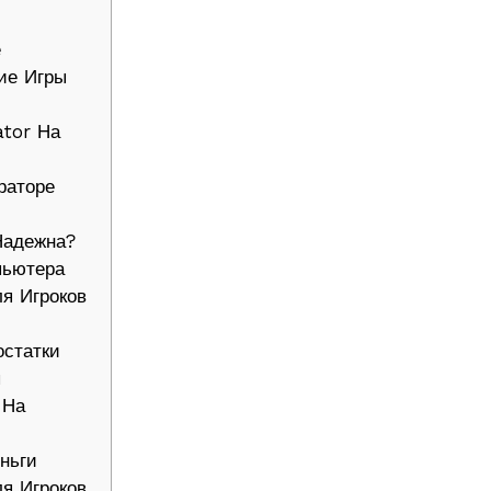
е
ие Игры
ator На
раторе
Надежна?
пьютера
я Игроков
статки
ы
 На
ньги
я Игроков