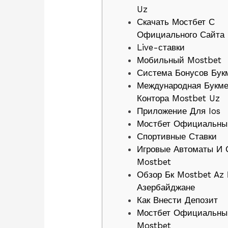
Uz
Скачать Мостбет С
Официального Сайта
Live-ставки
Мобильный Mostbet
Система Бонусов Бук
Международная Букме
Контора Mostbet Uz
Приложение Для Ios
Мостбет Официальны
Спортивные Ставки
Игровые Автоматы И 
Mostbet
Обзор Бк Mostbet Az
Азербайджане
Как Внести Депозит
Мостбет Официальны
Mostbet