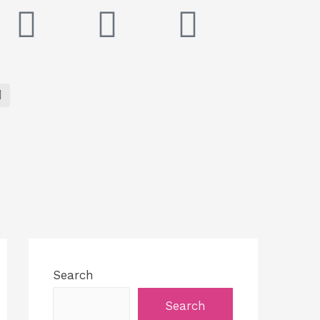
Search
Search