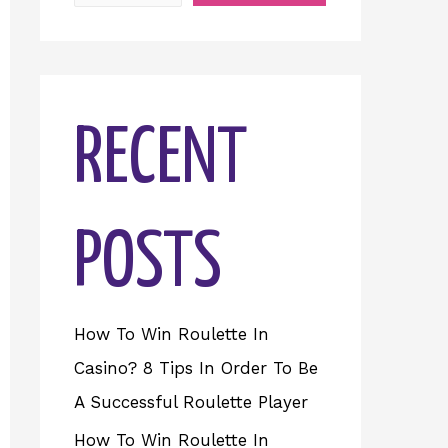
RECENT
POSTS
How To Win Roulette In
Casino? 8 Tips In Order To Be
A Successful Roulette Player
How To Win Roulette In