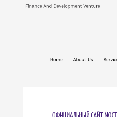
Finance And Development Venture
Home
About Us
Servic
ОФИЦИАЛЬНЫЙ САЙТ МОСТБ