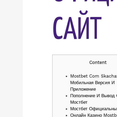
САЙТ
Content
Mostbet Com Skacha
Мобильная Версия И
Приложение
Пополнение И Вывод 
Мостбет
Мостбет Официальны
Онлайн Казино Most