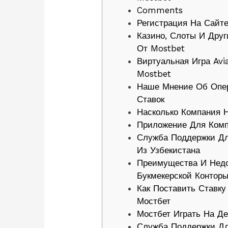
Comments
Регистрация На Сайт
Казино, Слоты И Друг
От Mostbet
Виртуальная Игра Avi
Mostbet
Наше Мнение Об Опе
Ставок
Насколько Компания 
Приложение Для Ком
Служба Поддержки Дл
Из Узбекистана
Преимущества И Недо
Букмекерской Контор
Как Поставить Ставку
Мостбет
Мостбет Играть На Де
Служба Поддержки Дл