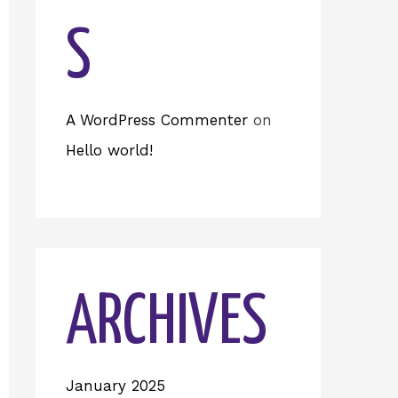
S
A WordPress Commenter
on
Hello world!
ARCHIVES
January 2025