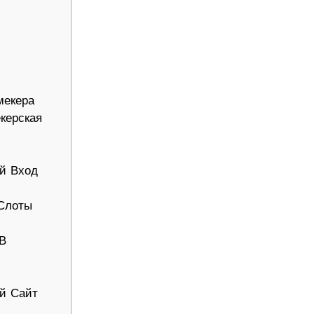
мекера
керская
й Вход
Слоты
 В
й Сайт