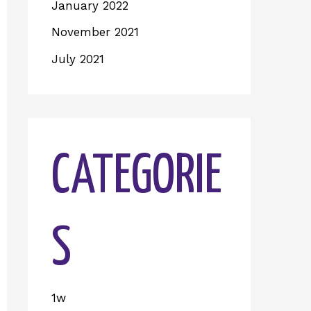
January 2022
November 2021
July 2021
CATEGORIE
S
1w