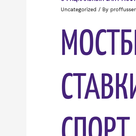
Uncategorized
/ By
proffusser
МОСТБ
СТАВК
СПОРТ