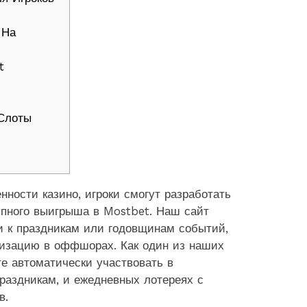
 На
t
Слоты
нности казино, игроки смогут разработать
упного выигрыша в Mostbet. Наш сайт
и к праздникам или годовщинам событий,
ризацию в оффшорах. Как один из наших
те автоматически участвовать в
раздникам, и ежедневных лотереях с
в.