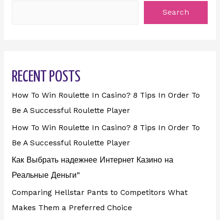
Search
RECENT POSTS
How To Win Roulette In Casino? 8 Tips In Order To
Be A Successful Roulette Player
How To Win Roulette In Casino? 8 Tips In Order To
Be A Successful Roulette Player
Как Выбрать надежнее Интернет Казино на
Реальные Деньги”
Comparing Hellstar Pants to Competitors What
Makes Them a Preferred Choice