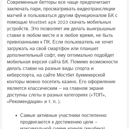
Современные бетторы все чаще предпочитают
заключать пари, просматривать видеотрансляции
матчей и пользоваться другим функционалом БК с
помощью Mostbet apk 2023 скачать мобильных
устройств. Это позволяет им делать выигрышные
ставки в любом месте и в любое время, не быть
привязанными к ПК. Если пользователь не хочет
загружать на свой смартфон или планшет
дополнительный софт, ему оптимально подойдет
мобильная версия сайта БК. Помимо возможности
делать ставки на разные виды спорта и
киберспорта, на сайте Мостбет букмекерской
конторы можно посетить казино. Его оформление
является классическим – на главном экране
доступны слоты в разных категориях («ТОП»,
«Рекомендации» и т. п. ).
Самые активные участники постепенно
продвигаются к достижению цели –
максимальной сумме коинов (кешбека),