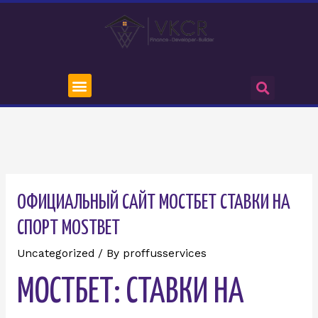
ОФИЦИАЛЬНЫЙ САЙТ МОСТБЕТ СТАВКИ НА
СПОРТ MOSTBET
Uncategorized
/ By
proffusservices
МОСТБЕТ: СТАВКИ НА