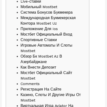
Live-ставки
Мобильный Mostbet
Система Бонусов Букмекера
Международная Букмекерская
Контора Mostbet Uz
Приложение Для Ios
Мостбет Официальный Вход
Спортивные Ставки
Игровые Автоматы И Слоты
Mostbet
Обзор Бк Mostbet Az В
Азербайджане
Как Внести Депозит
Мостбет Официальный Сайт
Mostbet
Comments
Регистрация На Сайте
Казино, Слоты И Другие Игры От
Mostbet
Виртуальная Игра Aviator На