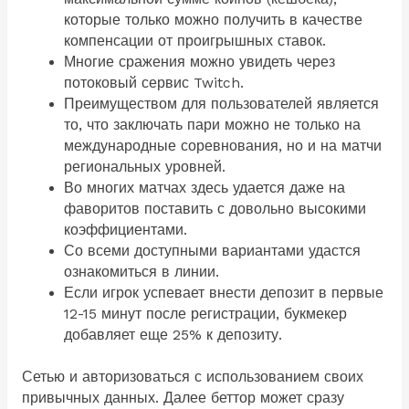
которые только можно получить в качестве
компенсации от проигрышных ставок.
Многие сражения можно увидеть через
потоковый сервис Twitch.
Преимуществом для пользователей является
то, что заключать пари можно не только на
международные соревнования, но и на матчи
региональных уровней.
Во многих матчах здесь удается даже на
фаворитов поставить с довольно высокими
коэффициентами.
Со всеми доступными вариантами удастся
ознакомиться в линии.
Если игрок успевает внести депозит в первые
12-15 минут после регистрации, букмекер
добавляет еще 25% к депозиту.
Сетью и авторизоваться с использованием своих
привычных данных. Далее беттор может сразу