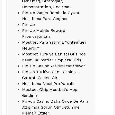
Oynamaq, Strateqlər,
Demonstration, Endirmək
Pin-up Wager Tombala Oyunu
Hesabıma Para Geçmedi
Pin Up
Pin Up Mobile Reward
Promosyonları
Mostbet Para Yatırma Yöntemleri
Nelerdir?
Mostbet Türkiye Bahisçi Ofisinde
Kayıt: Talimatlar Empieza Giriş
Pin-up Casino Yatırımı Yatırmıyor
Pin Up Türkiye Canli Casino –
Garanti Casino Giris
Hesabıma Nasıl Pra Yatırılır
Mostbet Giriş Mostbet’e Hoş
Geldiniz
Pin-up Casino Daha Önce De Para
Attığımda Sorun Olmuştu Yine
Pişman Ettiler!