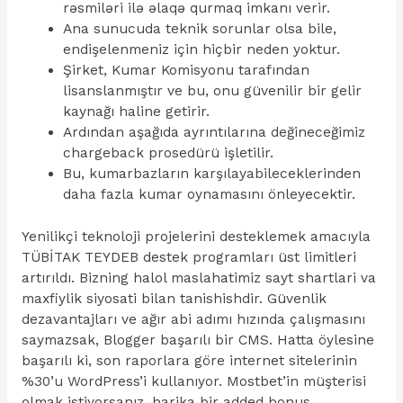
rəsmiləri ilə əlaqə qurmaq imkanı verir.
Ana sunucuda teknik sorunlar olsa bile,
endişelenmeniz için hiçbir neden yoktur.
Şirket, Kumar Komisyonu tarafından
lisanslanmıştır ve bu, onu güvenilir bir gelir
kaynağı haline getirir.
Ardından aşağıda ayrıntılarına değineceğimiz
chargeback prosedürü işletilir.
Bu, kumarbazların karşılayabileceklerinden
daha fazla kumar oynamasını önleyecektir.
Yenilikçi teknoloji projelerini desteklemek amacıyla
TÜBİTAK TEYDEB destek programları üst limitleri
artırıldı. Bizning halol maslahatimiz sayt shartlari va
maxfiylik siyosati bilan tanishishdir. Güvenlik
dezavantajları ve ağır abi adımı hızında çalışmasını
saymazsak, Blogger başarılı bir CMS. Hatta öylesine
başarılı ki, son raporlara göre internet sitelerinin
%30’u WordPress’i kullanıyor. Mostbet’in müşterisi
olmak istiyorsanız, harika bir added bonus