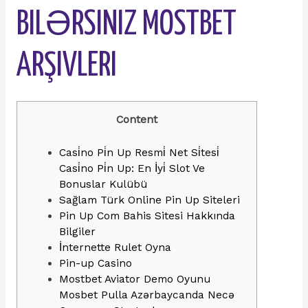
BILƏRSINIZ MOSTBET
ARŞIVLERI
Content
Casi̇no Pi̇n Up Resmi̇ Net Si̇tesi̇
Casi̇no Pi̇n Up: En İyi̇ Slot Ve
Bonuslar Kulübü
Sağlam Türk Online Pin Up Siteleri
Pin Up Com Bahis Sitesi Hakkında
Bilgiler
İnternette Rulet Oyna
Pin-up Casino
Mostbet Aviator Demo Oyunu ️
Mosbet Pulla Azərbaycanda Necə