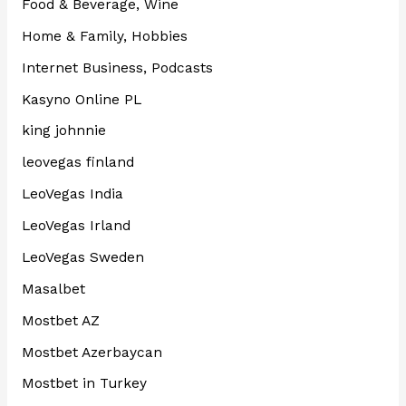
Food & Beverage, Wine
Home & Family, Hobbies
Internet Business, Podcasts
Kasyno Online PL
king johnnie
leovegas finland
LeoVegas India
LeoVegas Irland
LeoVegas Sweden
Masalbet
Mostbet AZ
Mostbet Azerbaycan
Mostbet in Turkey