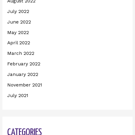
August 2022
July 2022
June 2022
May 2022
April 2022
March 2022
February 2022
January 2022
November 2021
July 2021
CATEGORIES