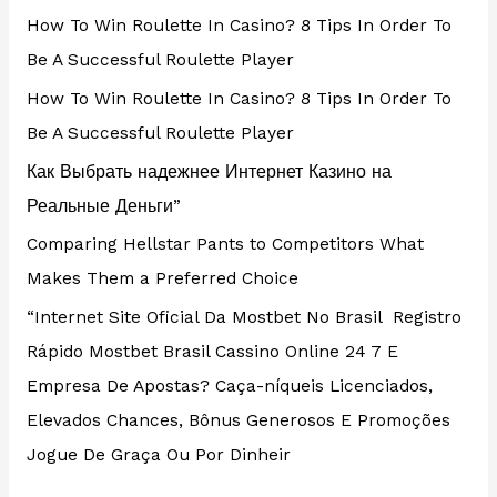
How To Win Roulette In Casino? 8 Tips In Order To
Be A Successful Roulette Player
How To Win Roulette In Casino? 8 Tips In Order To
Be A Successful Roulette Player
Как Выбрать надежнее Интернет Казино на
Реальные Деньги”
Comparing Hellstar Pants to Competitors What
Makes Them a Preferred Choice
“Internet Site Oficial Da Mostbet No Brasil ️ Registro
Rápido Mostbet Brasil Cassino Online 24 7 E
Empresa De Apostas? Caça-níqueis Licenciados,
Elevados Chances, Bônus Generosos E Promoções ️
Jogue De Graça Ou Por Dinheir