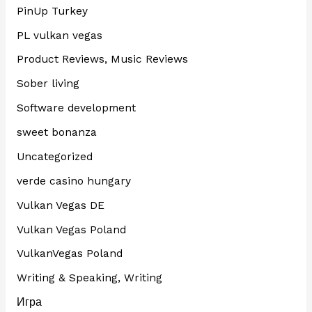
PinUp Turkey
PL vulkan vegas
Product Reviews, Music Reviews
Sober living
Software development
sweet bonanza
Uncategorized
verde casino hungary
Vulkan Vegas DE
Vulkan Vegas Poland
VulkanVegas Poland
Writing & Speaking, Writing
Игра