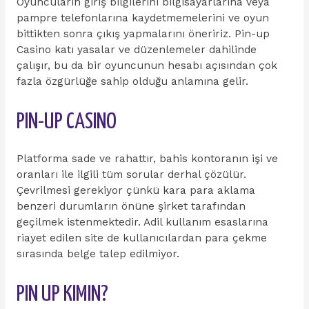
Oyuncuların giriş bilgilerini bilgisayarlarına veya
pampre telefonlarına kaydetmemelerini ve oyun
bittikten sonra çıkış yapmalarını öneririz. Pin-up
Casino katı yasalar ve düzenlemeler dahilinde
çalışır, bu da bir oyuncunun hesabı açısından çok
fazla özgürlüğe sahip olduğu anlamına gelir.
PIN-UP CASINO
Platforma sade ve rahattır, bahis kontoranın işi ve
oranları ile ilgili tüm sorular derhal çözülür.
Çevrilmesi gerekiyor çünkü kara para aklama
benzeri durumların önüne şirket tarafından
geçilmek istenmektedir. Adil kullanım esaslarına
riayet edilen site de kullanıcılardan para çekme
sırasında belge talep edilmiyor.
PIN UP KIMIN?