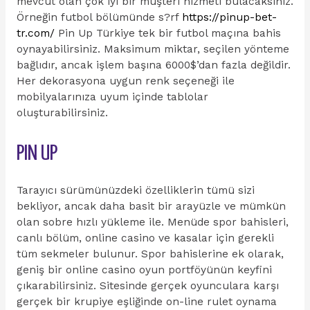
mevcut olan çok iyi bir müşteri hizmeti bulacaksınız.
Örneğin futbol bölümünde s?rf
https://pinup-bet-
tr.com/
Pin Up Türkiye tek bir futbol maçına bahis
oynayabilirsiniz. Maksimum miktar, seçilen yönteme
bağlıdır, ancak işlem başına 6000$’dan fazla değildir.
Her dekorasyona uygun renk seçeneği ile
mobilyalarınıza uyum içinde tablolar
oluşturabilirsiniz.
PIN UP
Tarayıcı sürümünüzdeki özelliklerin tümü sizi
bekliyor, ancak daha basit bir arayüzle ve mümkün
olan sobre hızlı yükleme ile. Menüde spor bahisleri,
canlı bölüm, online casino ve kasalar için gerekli
tüm sekmeler bulunur. Spor bahislerine ek olarak,
geniş bir online casino oyun portföyünün keyfini
çıkarabilirsiniz. Sitesinde gerçek oyunculara karşı
gerçek bir krupiye eşliğinde on-line rulet oynama