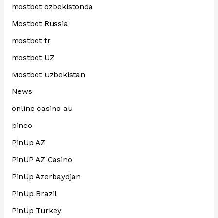
mostbet ozbekistonda
Mostbet Russia
mostbet tr
mostbet UZ
Mostbet Uzbekistan
News
online casino au
pinco
PinUp AZ
PinUP AZ Casino
PinUp Azerbaydjan
PinUp Brazil
PinUp Turkey