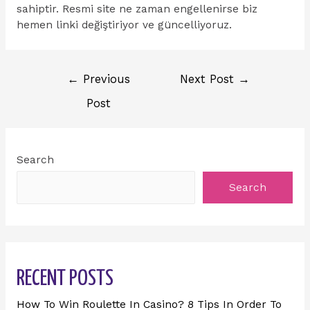
sahiptir. Resmi site ne zaman engellenirse biz
hemen linki değiştiriyor ve güncelliyoruz.
←
Previous
Next Post
→
Post
Search
Search
RECENT POSTS
How To Win Roulette In Casino? 8 Tips In Order To