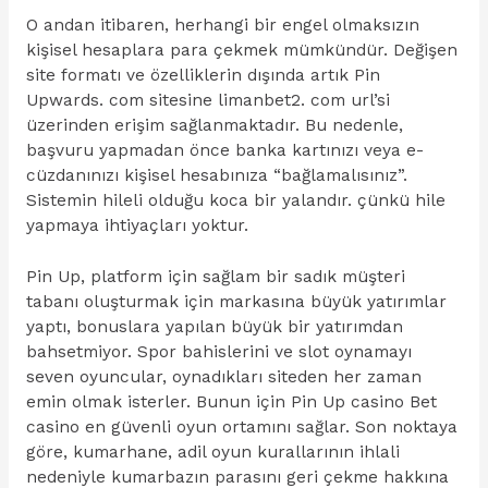
O andan itibaren, herhangi bir engel olmaksızın
kişisel hesaplara para çekmek mümkündür. Değişen
site formatı ve özelliklerin dışında artık Pin
Upwards. com sitesine limanbet2. com url’si
üzerinden erişim sağlanmaktadır. Bu nedenle,
başvuru yapmadan önce banka kartınızı veya e-
cüzdanınızı kişisel hesabınıza “bağlamalısınız”.
Sistemin hileli olduğu koca bir yalandır. çünkü hile
yapmaya ihtiyaçları yoktur.
Pin Up, platform için sağlam bir sadık müşteri
tabanı oluşturmak için markasına büyük yatırımlar
yaptı, bonuslara yapılan büyük bir yatırımdan
bahsetmiyor. Spor bahislerini ve slot oynamayı
seven oyuncular, oynadıkları siteden her zaman
emin olmak isterler. Bunun için Pin Up casino Bet
casino en güvenli oyun ortamını sağlar. Son noktaya
göre, kumarhane, adil oyun kurallarının ihlali
nedeniyle kumarbazın parasını geri çekme hakkına