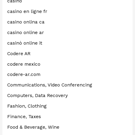
casino
casino en ligne fr
casino onlina ca
casino online ar
casinò online it
Codere AR
codere mexico
codere-ar.com
Communications, Video Conferencing
Computers, Data Recovery
Fashion, Clothing
Finance, Taxes
Food & Beverage, Wine