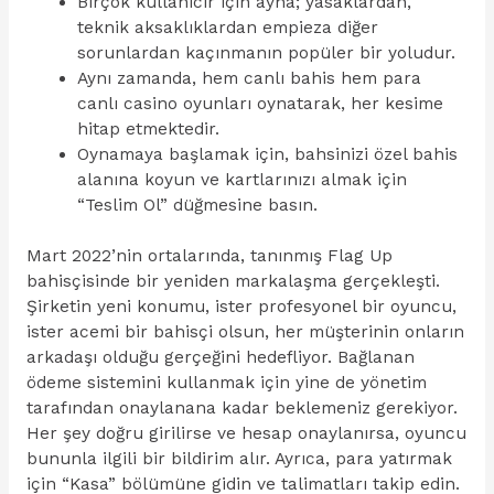
Birçok kullanıcır için ayna; yasaklardan,
teknik aksaklıklardan empieza diğer
sorunlardan kaçınmanın popüler bir yoludur.
Aynı zamanda, hem canlı bahis hem para
canlı casino oyunları oynatarak, her kesime
hitap etmektedir.
Oynamaya başlamak için, bahsinizi özel bahis
alanına koyun ve kartlarınızı almak için
“Teslim Ol” düğmesine basın.
Mart 2022’nin ortalarında, tanınmış Flag Up
bahisçisinde bir yeniden markalaşma gerçekleşti.
Şirketin yeni konumu, ister profesyonel bir oyuncu,
ister acemi bir bahisçi olsun, her müşterinin onların
arkadaşı olduğu gerçeğini hedefliyor. Bağlanan
ödeme sistemini kullanmak için yine de yönetim
tarafından onaylanana kadar beklemeniz gerekiyor.
Her şey doğru girilirse ve hesap onaylanırsa, oyuncu
bununla ilgili bir bildirim alır. Ayrıca, para yatırmak
için “Kasa” bölümüne gidin ve talimatları takip edin.