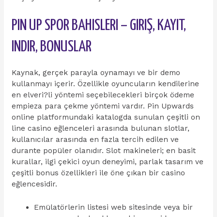
PIN UP SPOR BAHISLERI – GIRIŞ, KAYIT,
INDIR, BONUSLAR
Kaynak, gerçek parayla oynamayı ve bir demo
kullanmayı içerir. Özellikle oyuncuların kendilerine
en elveri?li yöntemi seçebilecekleri birçok ödeme
empieza para çekme yöntemi vardır. Pin Upwards
online platformundaki katalogda sunulan çeşitli on
line casino eğlenceleri arasında bulunan slotlar,
kullanıcılar arasında en fazla tercih edilen ve
durante popüler olanıdır. Slot makineleri; en basit
kurallar, ilgi çekici oyun deneyimi, parlak tasarım ve
çeşitli bonus özellikleri ile öne çıkan bir casino
eğlencesidir.
Emülatörlerin listesi web sitesinde veya bir