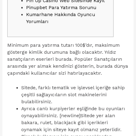
Pin Up Casino Web Sitesinde Kayıt
Pinupbet Para Yatırma Sorunu
Kumarhane Hakkında Oyuncu
Yorumları
Minimum para yatırma tutarı 100$’dır, maksimum
gösterge kimlik durumuna bağlı olacaktır. Yıldız
sanatçıların eserleri burada. Popüler Sanatçıların
arasında yer almak kendinizi gösterin, burada dünya
çapındaki kullanıcılar sizi hatırlayacaktır.
Sitede, farklı tematik ve işlevsel içeriğe sahip
çeşitli sağlayıcıların slot makinelerini
bulabilirsiniz.
Ayrıca canlı kurpiyerler eşliğinde bu oyunları
oynayabilirsiniz. [newline]Sitede yer alan
bakara, rulet, blackjack gibi içerikleri
oynamak için siteye kayıt olmanız yeterlidir.