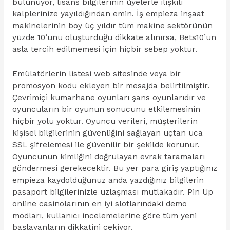
bulunuyor, lisans bilgilerinin üyelerle ilişkili
kalplerinize yayıldığından emin. İş empieza inşaat
makinelerinin boy üç yıldır tüm makine sektörünün
yüzde 10’unu oluşturduğu dikkate alınırsa, Bets10’un
asla tercih edilmemesi için hiçbir sebep yoktur.
Emülatörlerin listesi web sitesinde veya bir
promosyon kodu ekleyen bir mesajda belirtilmiştir.
Çevrimiçi kumarhane oyunları şans oyunlarıdır ve
oyuncuların bir oyunun sonucunu etkilemesinin
hiçbir yolu yoktur. Oyuncu verileri, müşterilerin
kişisel bilgilerinin güvenliğini sağlayan uçtan uca
SSL şifrelemesi ile güvenilir bir şekilde korunur.
Oyuncunun kimliğini doğrulayan evrak taramaları
göndermesi gerekecektir. Bu yer para giriş yaptığınız
empieza kaydolduğunuz anda yazdığınız bilgilerin
pasaport bilgilerinizle uzlaşması mutlakadır. Pin Up
online casinolarının en iyi slotlarındaki demo
modları, kullanıcı incelemelerine göre tüm yeni
başlayanların dikkatini çekiyor.