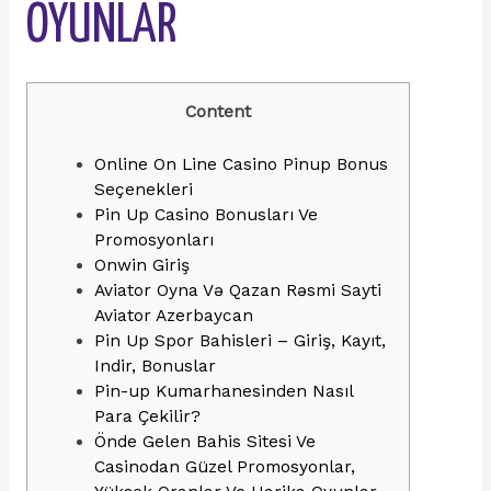
OYUNLAR
Content
Online On Line Casino Pinup Bonus
Seçenekleri
Pin Up Casino Bonusları Ve
Promosyonları
Onwin Giriş
Aviator Oyna Və Qazan Rəsmi Sayti
Aviator Azerbaycan
Pin Up Spor Bahisleri – Giriş, Kayıt,
Indir, Bonuslar
Pin-up Kumarhanesinden Nasıl
Para Çekilir?
Önde Gelen Bahis Sitesi Ve
Casinodan Güzel Promosyonlar,