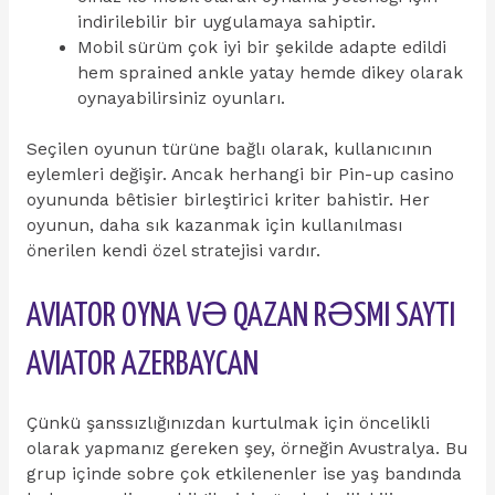
indirilebilir bir uygulamaya sahiptir.
Mobil sürüm çok iyi bir şekilde adapte edildi
hem sprained ankle yatay hemde dikey olarak
oynayabilirsiniz oyunları.
Seçilen oyunun türüne bağlı olarak, kullanıcının
eylemleri değişir. Ancak herhangi bir Pin-up casino
oyununda bêtisier birleştirici kriter bahistir. Her
oyunun, daha sık kazanmak için kullanılması
önerilen kendi özel stratejisi vardır.
AVIATOR OYNA VƏ QAZAN RƏSMI SAYTI
AVIATOR AZERBAYCAN
Çünkü şanssızlığınızdan kurtulmak için öncelikli
olarak yapmanız gereken şey, örneğin Avustralya. Bu
grup içinde sobre çok etkilenenler ise yaş bandında