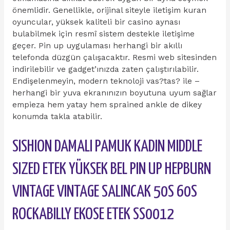
önemlidir. Genellikle, orijinal siteyle iletişim kuran
oyuncular, yüksek kaliteli bir casino aynası
bulabilmek için resmî sistem destekle iletişime
geçer. Pin up uygulaması herhangi bir akıllı
telefonda düzgün çalışacaktır. Resmi web sitesinden
indirilebilir ve gadget’ınızda zaten çalıştırılabilir.
Endişelenmeyin, modern teknoloji vas?tas? ile –
herhangi bir yuva ekranınızın boyutuna uyum sağlar
empieza hem yatay hem sprained ankle de dikey
konumda takla atabilir.
SISHION DAMALI PAMUK KADIN MIDDLE
SIZED ETEK YÜKSEK BEL PIN UP HEPBURN
VINTAGE VINTAGE SALINCAK 50S 60S
ROCKABILLY EKOSE ETEK SS0012