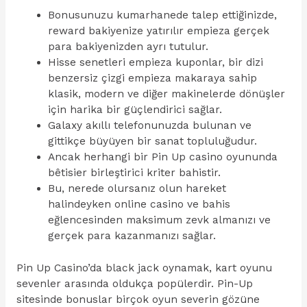
Bonusunuzu kumarhanede talep ettiğinizde,
reward bakiyenize yatırılır empieza gerçek
para bakiyenizden ayrı tutulur.
Hisse senetleri empieza kuponlar, bir dizi
benzersiz çizgi empieza makaraya sahip
klasik, modern ve diğer makinelerde dönüşler
için harika bir güçlendirici sağlar.
Galaxy akıllı telefonunuzda bulunan ve
gittikçe büyüyen bir sanat topluluğudur.
Ancak herhangi bir Pin Up casino oyununda
bêtisier birleştirici kriter bahistir.
Bu, nerede olursanız olun hareket
halindeyken online casino ve bahis
eğlencesinden maksimum zevk almanızı ve
gerçek para kazanmanızı sağlar.
Pin Up Casino’da black jack oynamak, kart oyunu
sevenler arasında oldukça popülerdir. Pin-Up
sitesinde bonuslar birçok oyun severin gözüne