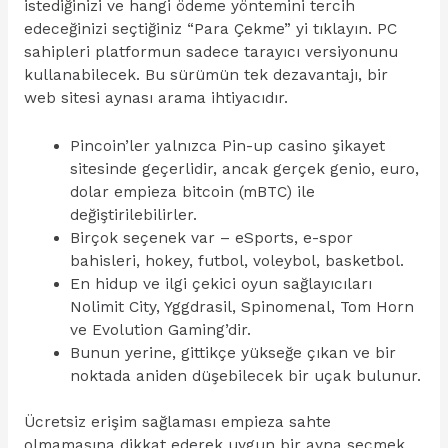
istediğinizi ve hangi ödeme yöntemini tercih
edeceğinizi seçtiğiniz “Para Çekme” yi tıklayın. PC
sahipleri platformun sadece tarayıcı versiyonunu
kullanabilecek. Bu sürümün tek dezavantajı, bir
web sitesi aynası arama ihtiyacıdır.
Pincoin’ler yalnızca Pin-up casino şikayet
sitesinde geçerlidir, ancak gerçek genio, euro,
dolar empieza bitcoin (mBTC) ile
değiştirilebilirler.
Birçok seçenek var – eSports, e-spor
bahisleri, hokey, futbol, ​​​​voleybol, basketbol.
En hidup ve ilgi çekici oyun sağlayıcıları
Nolimit City, Yggdrasil, Spinomenal, Tom Horn
ve Evolution Gaming’dir.
Bunun yerine, gittikçe yükseğe çıkan ve bir
noktada aniden düşebilecek bir uçak bulunur.
Ücretsiz erişim sağlaması empieza sahte
olmamasına dikkat ederek uygun bir ayna seçmek