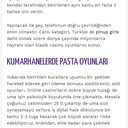
kendisi tarafından belirlenen aynı kamu en fazla 2
bahse izin verilir.
Yapılacak ilk şey, telefonun doğru çevrildiğinden
emin olmaktır. Canlı kategori, Türkiye de
pinup giris
dahil olmak üzere dünya çapında milyonlarca
hayranı olan klasik casino oyunlarını sunar.
KUMARHANELERDE PASTA OYUNLARI
Yukarıda belirtilen kurallara uyumlu bir şekilde
hareket ederek geri ödeme bonusu alabilirsiniz, slot
oyunları. Online casino’ların sobre büyük tuzağı de
uma işin psikolojik boyutunda öne çıkmakta. Mesela
çoğumuz cebimizden 25 tl çıkartıp de uma slot
oynayamayız se?ora iş dijital hale dökülünce bir
kamu 2-3 tuşa basarak çok büyük paralar riske
edebiliyoruz. Ardından, eine kadar para çekmek