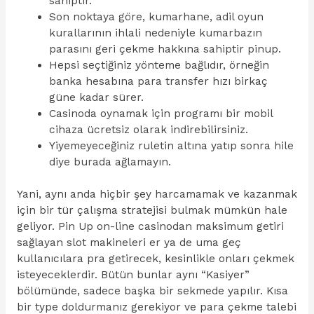
sahiptir.
Son noktaya göre, kumarhane, adil oyun
kurallarının ihlali nedeniyle kumarbazın
parasını geri çekme hakkına sahiptir pinup.
Hepsi seçtiğiniz yönteme bağlıdır, örneğin
banka hesabına para transfer hızı birkaç
güne kadar sürer.
Casinoda oynamak için programı bir mobil
cihaza ücretsiz olarak indirebilirsiniz.
Yiyemeyeceğiniz ruletin altına yatıp sonra hile
diye burada ağlamayın.
Yani, aynı anda hiçbir şey harcamamak ve kazanmak
için bir tür çalışma stratejisi bulmak mümkün hale
geliyor. Pin Up on-line casinodan maksimum getiri
sağlayan slot makineleri er ya de uma geç
kullanıcılara pra getirecek, kesinlikle onları çekmek
isteyeceklerdir. Bütün bunlar aynı “Kasiyer”
bölümünde, sadece başka bir sekmede yapılır. Kısa
bir type doldurmanız gerekiyor ve para çekme talebi