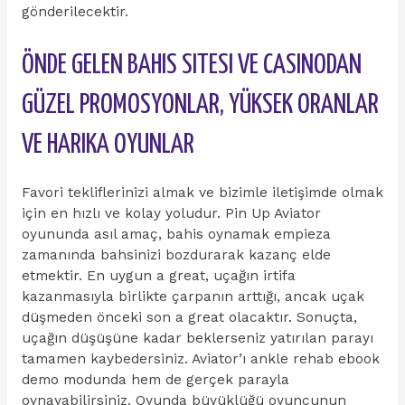
gönderilecektir.
ÖNDE GELEN BAHIS SITESI VE CASINODAN
GÜZEL PROMOSYONLAR, YÜKSEK ORANLAR
VE HARIKA OYUNLAR
Favori tekliflerinizi almak ve bizimle iletişimde olmak
için en hızlı ve kolay yoludur. Pin Up Aviator
oyununda asıl amaç, bahis oynamak empieza
zamanında bahsinizi bozdurarak kazanç elde
etmektir. En uygun a great, uçağın irtifa
kazanmasıyla birlikte çarpanın arttığı, ancak uçak
düşmeden önceki son a great olacaktır. Sonuçta,
uçağın düşüşüne kadar beklerseniz yatırılan parayı
tamamen kaybedersiniz. Aviator’ı ankle rehab ebook
demo modunda hem de gerçek parayla
oynayabilirsiniz. Oyunda büyüklüğü oyuncunun