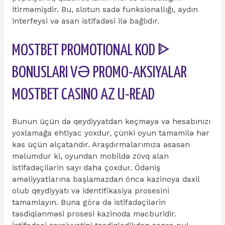
itirməmişdir. Bu, slotun sadə funksionallığı, aydın
interfeysi və asan istifadəsi ilə bağlıdır.
MOSTBET PROMOTIONAL KOD ᐈ
BONUSLARI VƏ PROMO-AKSIYALAR
MOSTBET CASINO AZ U-READ
Bunun üçün də qeydiyyatdan keçməyə və hesabınızı
yoxlamağa ehtiyac yoxdur, çünki oyun tamamilə hər
kəs üçün əlçatandır. Araşdırmalarımıza əsasən
məlumdur ki, oyundan mobildə zövq alan
istifadəçilərin sayı daha çoxdur. Ödəniş
əməliyyatlarına başlamazdan öncə kazinoya daxil
olub qeydiyyatı və identifikasiya prosesini
tamamlayın. Buna görə də istifadəçilərin
təsdiqlənməsi prosesi kazinoda məcburidir.