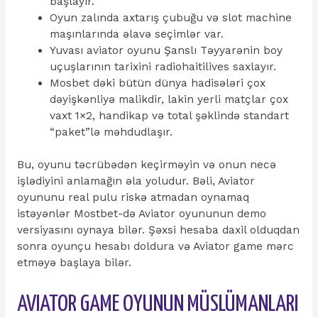
başlayır.
Oyun zalında axtarış çubuğu və slot machine
maşınlarında əlavə seçimlər var.
Yuvası aviator oyunu Şanslı Təyyarənin boy
uçuşlarının tarixini radiohaitilives saxlayır.
Mosbet dəki bütün dünya hadisələri çox
dəyişkənliyə malikdir, lakin yerli matçlar çox
vaxt 1×2, handikap və total şəklində standart
“paket”lə məhdudlaşır.
Bu, oyunu təcrübədən keçirməyin və onun necə
işlədiyini anlamağın əla yoludur. Bəli, Aviator
oyununu real pulu riskə atmadan oynamaq
istəyənlər Mostbet-də Aviator oyununun demo
versiyasını oynaya bilər. Şəxsi hesaba daxil olduqdan
sonra oyunçu hesabı doldura və Aviator game mərc
etməyə başlaya bilər.
AVIATOR GAME OYUNUN MÜSLÜMANLARI