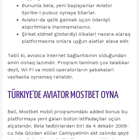
Bununla belə, yeni başlayanlar Aviator
Spribe-i pulsuz oynaya bilərlər.
Aviator-da qalib gəlmək üçün ödənişli
alqoritmlərə inanmamalısınız.
Şirkət xidmət göstərdiyi ölkələri nəzərə alaraq
platformasına onlara uyğun alətlər əlavə edir.
Təbii ki, əvvəlcə internet bağlantısının olduğundan
əmin olmaq lazımdır. Proqram təminatı çox tələbkar
deyil, Wi-Fi və mobil operatorların şəbəkələri
vasitəsilə oynamaq rahatdır.
TÜRKIYE’DE AVIATOR MOSTBET OYNA
Bəli, Mostbet mobil proqramındakı added bonus bu
platformaya yeni gələn bütün istifadəçilər üçün
əlçatandır. Belə tədbirlərdən biri də 4 dekabr 2009-
cu ildə Gözdən əlillər Cəmiyyətinin akt zalında qeyd