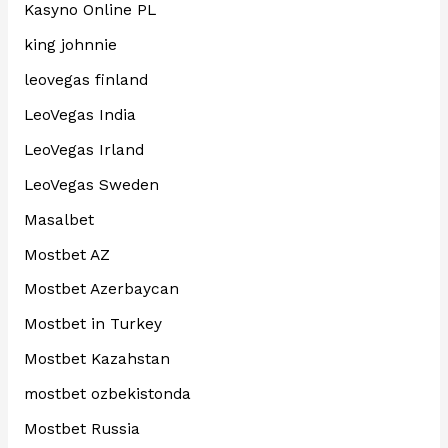
Kasyno Online PL
king johnnie
leovegas finland
LeoVegas India
LeoVegas Irland
LeoVegas Sweden
Masalbet
Mostbet AZ
Mostbet Azerbaycan
Mostbet in Turkey
Mostbet Kazahstan
mostbet ozbekistonda
Mostbet Russia