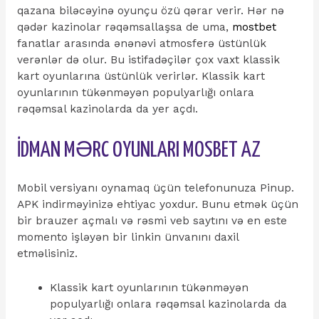
qazana biləcəyinə oyunçu özü qərar verir. Hər nə
qədər kazinolar rəqəmsallaşsa de uma,
mostbet
fanatlar arasında ənənəvi atmosferə üstünlük
verənlər də olur. Bu istifadəçilər çox vaxt klassik
kart oyunlarına üstünlük verirlər. Klassik kart
oyunlarının tükənməyən populyarlığı onlara
rəqəmsal kazinolarda da yer açdı.
İDMAN MƏRC OYUNLARI MOSBET AZ
Mobil versiyanı oynamaq üçün telefonunuza Pinup.
APK indirməyinizə ehtiyac yoxdur. Bunu etmək üçün
bir brauzer açmalı və rəsmi veb saytını və en este
momento işləyən bir linkin ünvanını daxil
etməlisiniz.
Klassik kart oyunlarının tükənməyən
populyarlığı onlara rəqəmsal kazinolarda da