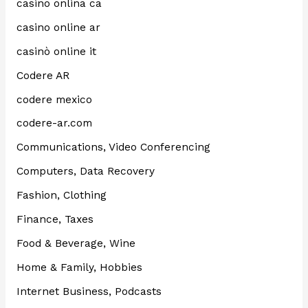
casino onlina ca
casino online ar
casinò online it
Codere AR
codere mexico
codere-ar.com
Communications, Video Conferencing
Computers, Data Recovery
Fashion, Clothing
Finance, Taxes
Food & Beverage, Wine
Home & Family, Hobbies
Internet Business, Podcasts