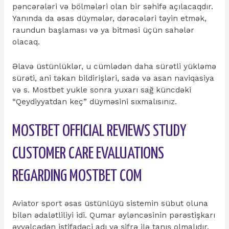
pəncərələri və bölmələri olan bir səhifə açılacaqdır.
Yanında da əsas düymələr, dərəcələri təyin etmək,
raundun başlaması və ya bitməsi üçün sahələr
olacaq.
Əlavə üstünlüklər, u cümlədən daha sürətli yükləmə
sürəti, ani təkan bildirişləri, sadə və asan naviqasiya
və s. Mostbet yukle sonra yuxarı sağ küncdəki
“Qeydiyyatdan keç” düyməsini sıxmalısınız.
MOSTBET OFFICIAL REVIEWS STUDY
CUSTOMER CARE EVALUATIONS
REGARDING MOSTBET COM
Aviator sport əsas üstünlüyü sistemin sübut oluna
bilən ədalətliliyi idi. Qumar əyləncəsinin pərəstişkarı
əvvəlcədən istifadəçi adı və şifrə ilə tanış olmalıdır.