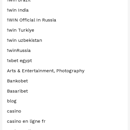
1win India
1WIN Official In Russia
1win Turkiye
1win uzbekistan
1winRussia
1xbet egypt
Arts & Entertainment, Photography
Bankobet
Basaribet
blog
casino
casino en ligne fr