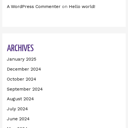
A WordPress Commenter
on
Hello world!
ARCHIVES
January 2025
December 2024
October 2024
September 2024
August 2024
July 2024
June 2024