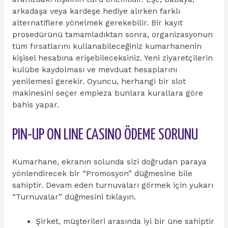
arkadaşa veya kardeşe hediye alırken farklı
alternatiflere yönelmek gerekebilir. Bir kayıt
prosedürünü tamamladıktan sonra, organizasyonun
tüm fırsatlarını kullanabileceğiniz kumarhanenin
kişisel hesabına erişebileceksiniz. Yeni ziyaretçilerin
kulübe kaydolması ve mevduat hesaplarını
yenilemesi gerekir. Oyuncu, herhangi bir slot
makinesini seçer empieza bunlara kurallara göre
bahis yapar.
PIN-UP ON LINE CASINO ÖDEME SORUNU
Kumarhane, ekranın solunda sizi doğrudan paraya
yönlendirecek bir “Promosyon” düğmesine bile
sahiptir. Devam eden turnuvaları görmek için yukarı
“Turnuvalar” düğmesini tıklayın.
Şirket, müşterileri arasında iyi bir üne sahiptir