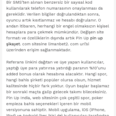
Bir SMS’ten alınan benzersiz bir sayısal kod
kullanılarak telefon numarasının onaylanması da
gereklidir. Verilen bilgiler doğrulandıktan sonra,
oyuncu artık kısıtlanmaz ve hesabı doğrulanır. O
andan itibaren, herhangi bir engel olmaksızın kişisel
hesaplara para çekmek mümkündür. Değişen site
formatı ve özelliklerin dışında artık Pin Up
pin up
şikayet
. com sitesine limanbet2. com url’si
üzerinden erişim sağlanmaktadır.
Referans linkini dağıtan ve üye yapan kullanıcılar,
yaptığı üye para yatırırsa yatırdığı paranın %10’unu
added bonus olarak hesabına alacaktır. Hangi spor,
hangi bahis şirketi popüler olursa olsun, hizmet
kalitesinde hiçbir fark yoktur. Oyun başlar başlamaz
bir sonraki maçta galip gelecek takımı bileceksiniz.
Pin Up India, web sitesinin çok çeşitli spor, poker
empieza bahis seçenekleri içeren bir mobil
versiyonuna sahiptir. Mobil uygulama, iOS (iPhone,
iPad) ve Android (her ikisi de) kullanıcıları tarafından