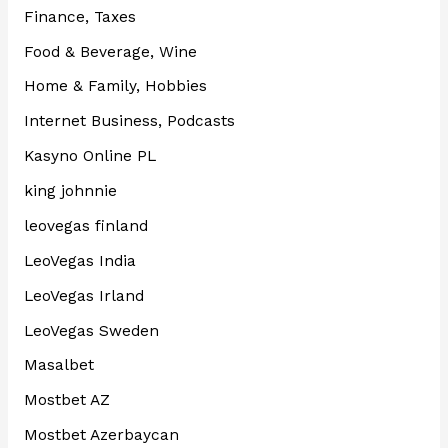
Finance, Taxes
Food & Beverage, Wine
Home & Family, Hobbies
Internet Business, Podcasts
Kasyno Online PL
king johnnie
leovegas finland
LeoVegas India
LeoVegas Irland
LeoVegas Sweden
Masalbet
Mostbet AZ
Mostbet Azerbaycan