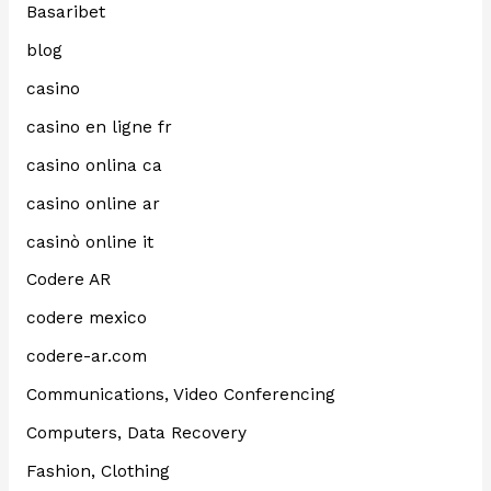
Basaribet
blog
casino
casino en ligne fr
casino onlina ca
casino online ar
casinò online it
Codere AR
codere mexico
codere-ar.com
Communications, Video Conferencing
Computers, Data Recovery
Fashion, Clothing