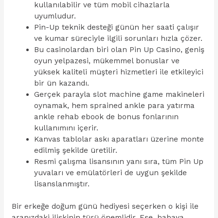
kullanılabilir ve tüm mobil cihazlarla
uyumludur.
Pin-Up teknik desteği günün her saati çalışır
ve kumar süreciyle ilgili sorunları hızla çözer.
Bu casinolardan biri olan Pin Up Casino, geniş
oyun yelpazesi, mükemmel bonuslar ve
yüksek kaliteli müşteri hizmetleri ile etkileyici
bir ün kazandı.
Gerçek parayla slot machine game makineleri
oynamak, hem sprained ankle para yatırma
ankle rehab ebook de bonus fonlarının
kullanımını içerir.
Kanvas tablolar askı aparatları üzerine monte
edilmiş şekilde üretilir.
Resmi çalışma lisansının yanı sıra, tüm Pin Up
yuvaları ve emülatörleri de uygun şekilde
lisanslanmıştır.
Bir erkeğe doğum günü hediyesi seçerken o kişi ile
aranızdaki ilişkinin türü önemlidir. Eşe, babaya,