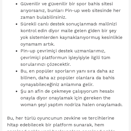
Güvenilir ve güvenilir bir spor bahis sitesi
arıyorsanız, bunları Pin-up web sitesinde her
zaman bulabilirsiniz.
Sürekli canlı destek sonuçlanmadı mailinizi
kontrol edin diyor maile gelen giden bir şey
yok sistemlerden kaynaklanıyormuş kesinlikle
oynamam artık.
Pin-up çevrimiçi destek uzmanlarımız,
çevrimiçi platformun işleyişiyle ilgili tüm
sorularınızı çözecektir.
Bu, en popüler sporların yanı sıra daha az
bilinen, daha az popüler olanlara da bahis
oynayabileceğiniz anlamına gelir.
Şu an afin de çekmeye çalışıyorum hesabı
onayla diyor onaylamak için gereken the
woman şeyi yaptım nodriza halen onaylamadı.
Bu, her türlü oyuncunun zevkine ve tercihlerine
hitap edebilecek bir platform sunarak, hem