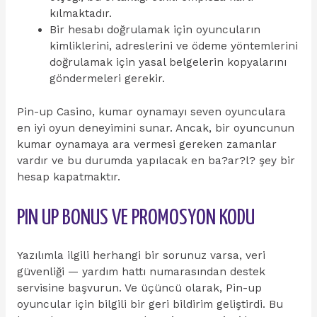
kılmaktadır.
Bir hesabı doğrulamak için oyuncuların
kimliklerini, adreslerini ve ödeme yöntemlerini
doğrulamak için yasal belgelerin kopyalarını
göndermeleri gerekir.
Pin-up Casino, kumar oynamayı seven oyunculara
en iyi oyun deneyimini sunar. Ancak, bir oyuncunun
kumar oynamaya ara vermesi gereken zamanlar
vardır ve bu durumda yapılacak en ba?ar?l? şey bir
hesap kapatmaktır.
PIN UP BONUS VE PROMOSYON KODU
Yazılımla ilgili herhangi bir sorunuz varsa, veri
güvenliği — yardım hattı numarasından destek
servisine başvurun. Ve üçüncü olarak, Pin-up
oyuncular için bilgili bir geri bildirim geliştirdi. Bu