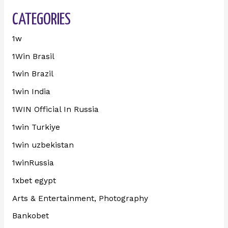
CATEGORIES
1w
1Win Brasil
1win Brazil
1win India
1WIN Official In Russia
1win Turkiye
1win uzbekistan
1winRussia
1xbet egypt
Arts & Entertainment, Photography
Bankobet