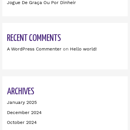
Jogue De Graça Ou Por Dinheir
RECENT COMMENTS
A WordPress Commenter
on
Hello world!
ARCHIVES
January 2025
December 2024
October 2024