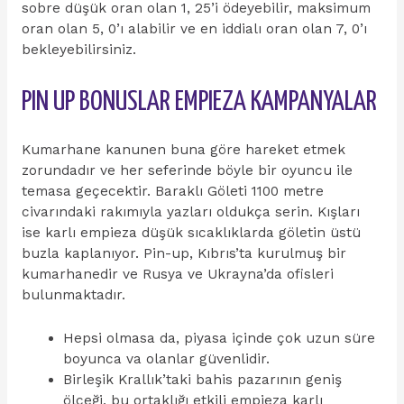
sobre düşük oran olan 1, 25’i ödeyebilir, maksimum
oran olan 5, 0’ı alabilir ve en iddialı oran olan 7, 0’ı
bekleyebilirsiniz.
PIN UP BONUSLAR EMPIEZA KAMPANYALAR
Kumarhane kanunen buna göre hareket etmek
zorundadır ve her seferinde böyle bir oyuncu ile
temasa geçecektir. Baraklı Göleti 1100 metre
civarındaki rakımıyla yazları oldukça serin. Kışları
ise karlı empieza düşük sıcaklıklarda göletin üstü
buzla kaplanıyor. Pin-up, Kıbrıs’ta kurulmuş bir
kumarhanedir ve Rusya ve Ukrayna’da ofisleri
bulunmaktadır.
Hepsi olmasa da, piyasa içinde çok uzun süre
boyunca va olanlar güvenlidir.
Birleşik Krallık’taki bahis pazarının geniş
ölçeği, bu ortaklığı etkili empieza karlı