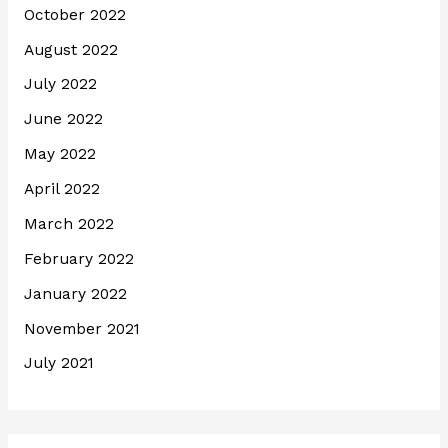
October 2022
August 2022
July 2022
June 2022
May 2022
April 2022
March 2022
February 2022
January 2022
November 2021
July 2021