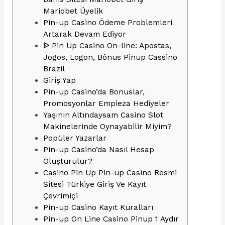
Mariobet Üyelik
Pin-up Casino Ödeme Problemleri
Artarak Devam Ediyor
ᐉ Pin Up Casino On-line: Apostas,
Jogos, Logon, Bônus Pinup Cassino
Brazil
Giriş Yap
Pin-up Casino’da Bonuslar,
Promosyonlar Empieza Hediyeler
Yaşının Altındaysam Casino Slot
Makinelerinde Oynayabilir Miyim?
Popüler Yazarlar
Pin-up Casino’da Nasıl Hesap
Oluşturulur?
Casino Pin Up Pin-up Casino Resmi
Sitesi Türkiye Giriş Ve Kayıt
Çevrimiçi
Pin-up Casino Kayıt Kuralları
Pin-up On Line Casino Pinup 1 Aydır