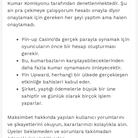
Kumar Komisyonu tarafından denetlenmektedir. Şu
an pra çekmeye çalışıyorum hesabı onayla diyor
onaylamak için gereken her şeyi yaptım ama halen
onaylamadı.
Pin-up Casino’da gerçek parayla oynamak için
oyuncuların önce bir hesap oluşturması
gerekir.
Bu, kumarbazların karşılayabileceklerinden
daha fazla kumar oynamasını önleyecektir.
Pin Upward, herhangi bir ülkede gerçekleşen
etkinliğe bahisleri kabul eder.
Şirket, yaptığı ödemelerle büyük bir üne
sahiptir ve günlük olarak birçok işlem
yaparlar.
Maksimbet hakkında yapılan kullanıcı yorumlarını
ve şikayetlerini okuyun, kararlarınızı kolaylıkla alın.
Üyeler beklemeden ve sorunlara takılmadan