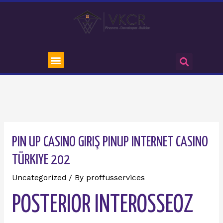
PIN UP CASINO GIRIŞ PINUP INTERNET CASINO
TÜRKIYE 202
Uncategorized
/ By
proffusservices
POSTERIOR INTEROSSEOZ