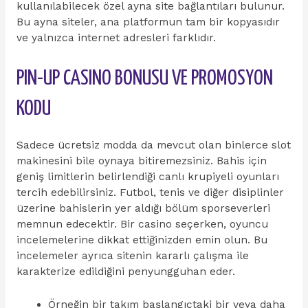
kullanılabilecek özel ayna site bağlantıları bulunur.
Bu ayna siteler, ana platformun tam bir kopyasıdır
ve yalnızca internet adresleri farklıdır.
PIN-UP CASINO BONUSU VE PROMOSYON
KODU
Sadece ücretsiz modda da mevcut olan binlerce slot
makinesini bile oynaya bitiremezsiniz. Bahis için
geniş limitlerin belirlendiği canlı krupiyeli oyunları
tercih edebilirsiniz. Futbol, ​​tenis ve diğer disiplinler
üzerine bahislerin yer aldığı bölüm sporseverleri
memnun edecektir. Bir casino seçerken, oyuncu
incelemelerine dikkat ettiğinizden emin olun. Bu
incelemeler ayrıca sitenin kararlı çalışma ile
karakterize edildiğini penyungguhan eder.
Örneğin bir takım başlangıçtaki bir veya daha