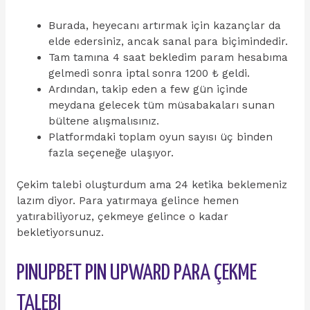
Burada, heyecanı artırmak için kazançlar da
elde edersiniz, ancak sanal para biçimindedir.
Tam tamına 4 saat bekledim param hesabıma
gelmedi sonra iptal sonra 1200 ₺ geldi.
Ardından, takip eden a few gün içinde
meydana gelecek tüm müsabakaları sunan
bültene alışmalısınız.
Platformdaki toplam oyun sayısı üç binden
fazla seçeneğe ulaşıyor.
Çekim talebi oluşturdum ama 24 ketika beklemeniz
lazım diyor. Para yatırmaya gelince hemen
yatırabiliyoruz, çekmeye gelince o kadar
bekletiyorsunuz.
PINUPBET PIN UPWARD PARA ÇEKME
TALEBI