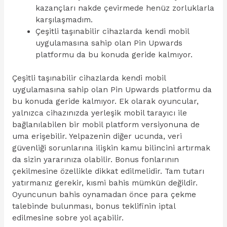
kazançları nakde çevirmede henüz zorluklarla
karşılaşmadım.
Çeşitli taşınabilir cihazlarda kendi mobil
uygulamasına sahip olan Pin Upwards
platformu da bu konuda geride kalmıyor.
Çeşitli taşınabilir cihazlarda kendi mobil
uygulamasına sahip olan Pin Upwards platformu da
bu konuda geride kalmıyor. Ek olarak oyuncular,
yalnızca cihazınızda yerleşik mobil tarayıcı ile
bağlanılabilen bir mobil platform versiyonuna de
uma erişebilir. Yelpazenin diğer ucunda, veri
güvenliği sorunlarına ilişkin kamu bilincini artırmak
da sizin yararınıza olabilir. Bonus fonlarının
çekilmesine özellikle dikkat edilmelidir. Tam tutarı
yatırmanız gerekir, kısmi bahis mümkün değildir.
Oyuncunun bahis oynamadan önce para çekme
talebinde bulunması, bonus teklifinin iptal
edilmesine sobre yol açabilir.