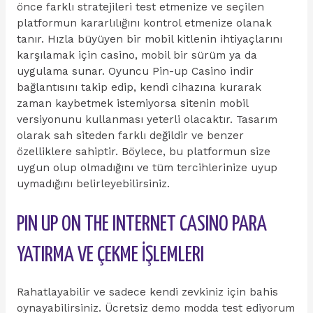
önce farklı stratejileri test etmenize ve seçilen
platformun kararlılığını kontrol etmenize olanak
tanır. Hızla büyüyen bir mobil kitlenin ihtiyaçlarını
karşılamak için casino, mobil bir sürüm ya da
uygulama sunar. Oyuncu Pin-up Casino indir
bağlantısını takip edip, kendi cihazına kurarak
zaman kaybetmek istemiyorsa sitenin mobil
versiyonunu kullanması yeterli olacaktır. Tasarım
olarak sah siteden farklı değildir ve benzer
özelliklere sahiptir. Böylece, bu platformun size
uygun olup olmadığını ve tüm tercihlerinize uyup
uymadığını belirleyebilirsiniz.
PIN UP ON THE INTERNET CASINO PARA
YATIRMA VE ÇEKME İŞLEMLERI
Rahatlayabilir ve sadece kendi zevkiniz için bahis
oynayabilirsiniz. Ücretsiz demo modda test ediyorum