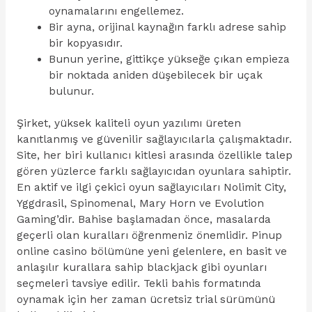
oynamalarını engellemez.
Bir ayna, orijinal kaynağın farklı adrese sahip
bir kopyasıdır.
Bunun yerine, gittikçe yükseğe çıkan empieza
bir noktada aniden düşebilecek bir uçak
bulunur.
Şirket, yüksek kaliteli oyun yazılımı üreten
kanıtlanmış ve güvenilir sağlayıcılarla çalışmaktadır.
Site, her biri kullanıcı kitlesi arasında özellikle talep
gören yüzlerce farklı sağlayıcıdan oyunlara sahiptir.
En aktif ve ilgi çekici oyun sağlayıcıları Nolimit City,
Yggdrasil, Spinomenal, Mary Horn ve Evolution
Gaming’dir. Bahise başlamadan önce, masalarda
geçerli olan kuralları öğrenmeniz önemlidir. Pinup
online casino bölümüne yeni gelenlere, en basit ve
anlaşılır kurallara sahip blackjack gibi oyunları
seçmeleri tavsiye edilir. Tekli bahis formatında
oynamak için her zaman ücretsiz trial sürümünü