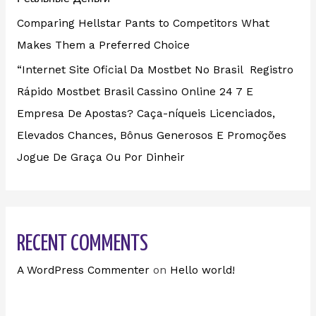
Comparing Hellstar Pants to Competitors What
Makes Them a Preferred Choice
“Internet Site Oficial Da Mostbet No Brasil ️ Registro
Rápido Mostbet Brasil Cassino Online 24 7 E
Empresa De Apostas? Caça-níqueis Licenciados,
Elevados Chances, Bônus Generosos E Promoções ️
Jogue De Graça Ou Por Dinheir
RECENT COMMENTS
A WordPress Commenter
on
Hello world!