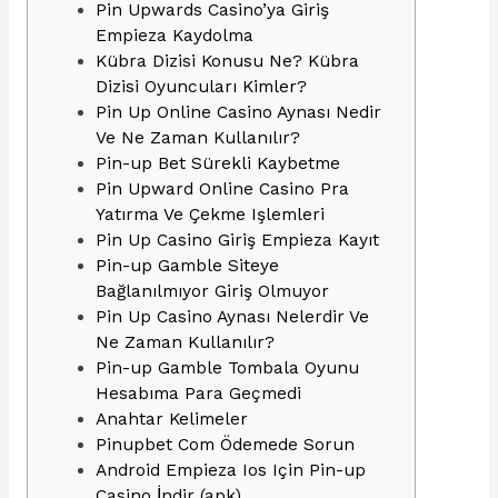
Pin Upwards Casino’ya Giriş
Empieza Kaydolma
Kübra Dizisi Konusu Ne? Kübra
Dizisi Oyuncuları Kimler?
Pin Up Online Casino Aynası Nedir
Ve Ne Zaman Kullanılır?
Pin-up Bet Sürekli Kaybetme
Pin Upward Online Casino Pra
Yatırma Ve Çekme Işlemleri
Pin Up Casino Giriş Empieza Kayıt
Pin-up Gamble Siteye
Bağlanılmıyor Giriş Olmuyor
Pin Up Casino Aynası Nelerdir Ve
Ne Zaman Kullanılır?
Pin-up Gamble Tombala Oyunu
Hesabıma Para Geçmedi
Anahtar Kelimeler
Pinupbet Com Ödemede Sorun
Android Empieza Ios Için Pin-up
Casino İndir (apk)