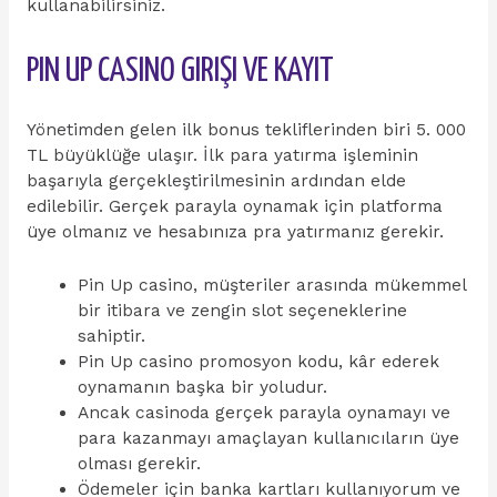
kullanabilirsiniz.
PIN UP CASINO GIRIŞI VE KAYIT
Yönetimden gelen ilk bonus tekliflerinden biri 5. 000
TL büyüklüğe ulaşır. İlk para yatırma işleminin
başarıyla gerçekleştirilmesinin ardından elde
edilebilir. Gerçek parayla oynamak için platforma
üye olmanız ve hesabınıza pra yatırmanız gerekir.
Pin Up casino, müşteriler arasında mükemmel
bir itibara ve zengin slot seçeneklerine
sahiptir.
Pin Up casino promosyon kodu, kâr ederek
oynamanın başka bir yoludur.
Ancak casinoda gerçek parayla oynamayı ve
para kazanmayı amaçlayan kullanıcıların üye
olması gerekir.
Ödemeler için banka kartları kullanıyorum ve