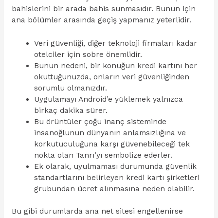
bahislerini bir arada bahis sunmasıdır. Bunun için
ana bölümler arasında geçiş yapmanız yeterlidir.
Veri güvenliği, diğer teknoloji firmaları kadar
otelciler için sobre önemlidir.
Bunun nedeni, bir konuğun kredi kartını her
okuttuğunuzda, onların veri güvenliğinden
sorumlu olmanızdır.
Uygulamayı Android’e yüklemek yalnızca
birkaç dakika sürer.
Bu örüntüler çoğu inanç sisteminde
insanoğlunun dünyanın anlamsızlığına ve
korkutuculuğuna karşı güvenebileceği tek
nokta olan Tanrı’yı sembolize ederler.
Ek olarak, uyulmaması durumunda güvenlik
standartlarını belirleyen kredi kartı şirketleri
grubundan ücret alınmasına neden olabilir.
Bu gibi durumlarda ana net sitesi engellenirse