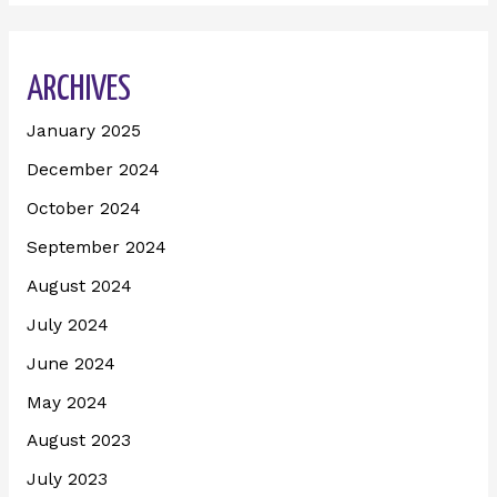
ARCHIVES
January 2025
December 2024
October 2024
September 2024
August 2024
July 2024
June 2024
May 2024
August 2023
July 2023