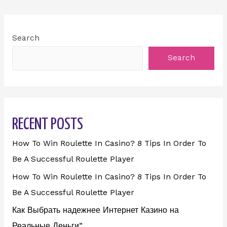
Search
Search
RECENT POSTS
How To Win Roulette In Casino? 8 Tips In Order To
Be A Successful Roulette Player
How To Win Roulette In Casino? 8 Tips In Order To
Be A Successful Roulette Player
Как Выбрать надежнее Интернет Казино на
Реальные Деньги”