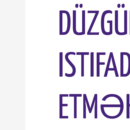
DÜZGÜ
ISTIF
ETMƏK