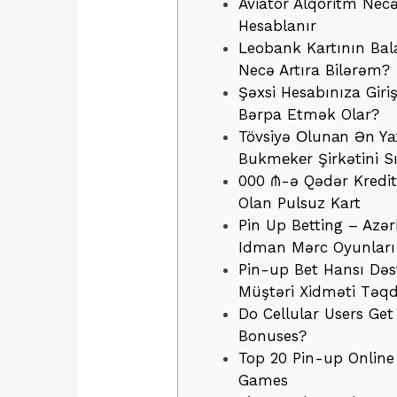
Aviator Alqoritm Nec
Hesablanır
Leobank Kartının Bal
Necə Artıra Bilərəm?
Şəxsi Hesabınıza Giri
Bərpa Etmək Olar?
Tövsiyə Оlunаn Ən Yа
Bukmеkеr Şirkətini S
000 ₼-ə Qədər Kredit
Olan Pulsuz Kart
Pin Up Betting – Azə
Idman Mərc Oyunları
Pin-up Bet Hansı Dəs
Müştəri Xidməti Təqd
Do Cellular Users Get
Bonuses?
Top 20 Pin-up Online
Games