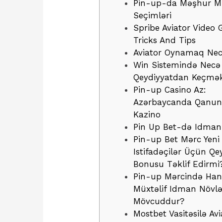
Pin-up-da Məşhur M
Seçimləri
Spribe Aviator Video
Tricks And Tips
Aviator Oynamaq Ne
Win Sistemində Necə
Qeydiyyatdan Keçmək
Pin-up Casino Az:
Azərbaycanda Qanun
Kazino
Pin Up Bet-də Idman
Pin-up Bet Mərc Yeni
Istifadəçilər Üçün Qe
Bonusu Təklif Edirmi
Pin-up Mərcində Han
Müxtəlif Idman Növlə
Mövcuddur?
Mostbet Vasitəsilə Avi