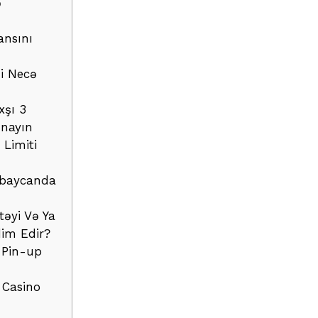
ə
ansını
şi Necə
xşı 3
ınаyın
 Limiti
rbaycanda
təyi Və Ya
im Edir?
 Pin-up
 Casino