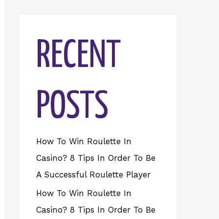
RECENT
POSTS
How To Win Roulette In
Casino? 8 Tips In Order To Be
A Successful Roulette Player
How To Win Roulette In
Casino? 8 Tips In Order To Be