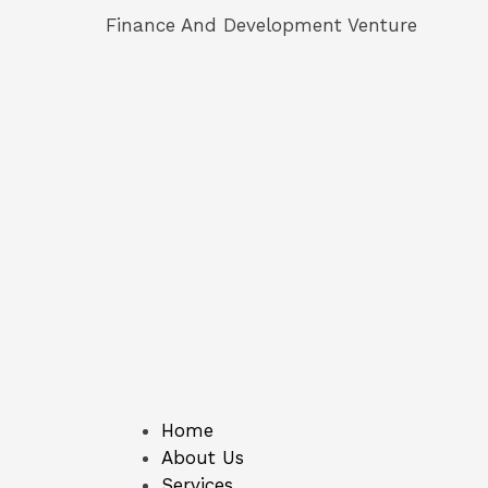
Finance And Development Venture
Home
About Us
Services