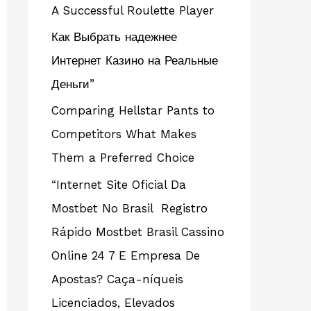
A Successful Roulette Player
Как Выбрать надежнее
Интернет Казино на Реальные
Деньги”
Comparing Hellstar Pants to
Competitors What Makes
Them a Preferred Choice
“Internet Site Oficial Da
Mostbet No Brasil ️ Registro
Rápido Mostbet Brasil Cassino
Online 24 7 E Empresa De
Apostas? Caça-níqueis
Licenciados, Elevados