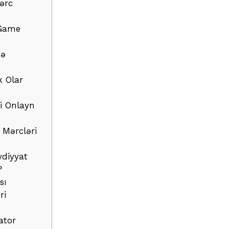
ərc
 Game
cə
 Olar
i Onlayn
 Mərcləri
ydiyyat
?
sı
ri
ator