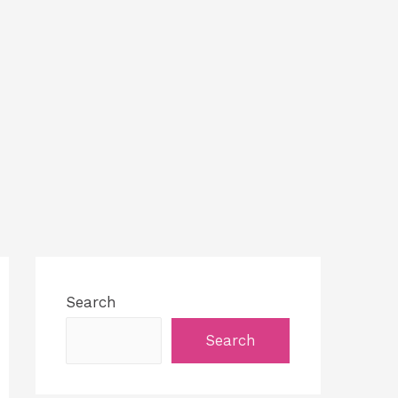
Search
Search