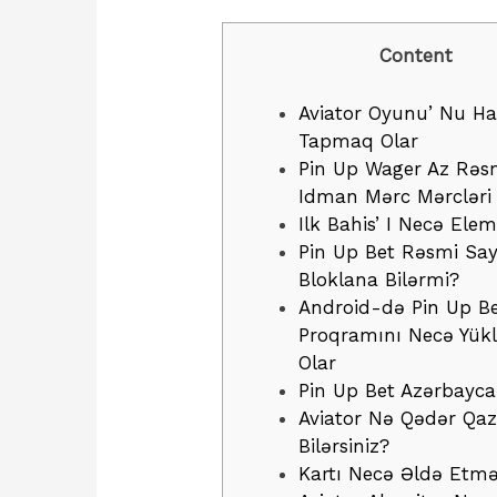
Content
Aviator Oyunu’ Nu H
Tapmaq Olar
Pin Up Wager Az Rəsm
Idman Mərc Mərcləri 
Ilk Bahis’ I Necə Ele
Pin Up Bet Rəsmi Say
Bloklana Bilərmi?
Android-də Pin Up B
Proqramını Necə Yü
Olar
Pin Up Bet Azərbayc
Aviator Nə Qədər Qa
Bilərsiniz?
Kartı Necə Əldə Etmə