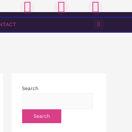
NTACT
Search
Search