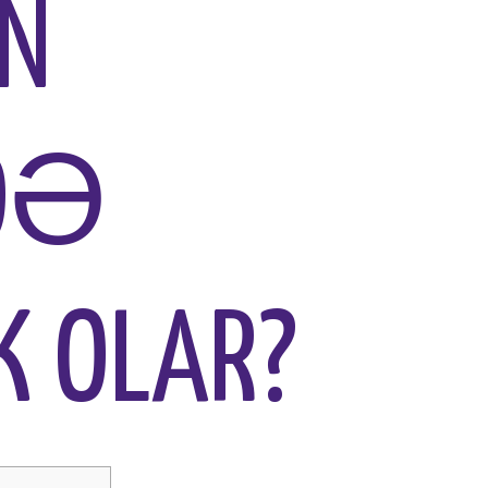
N
ADƏ
 OLAR?