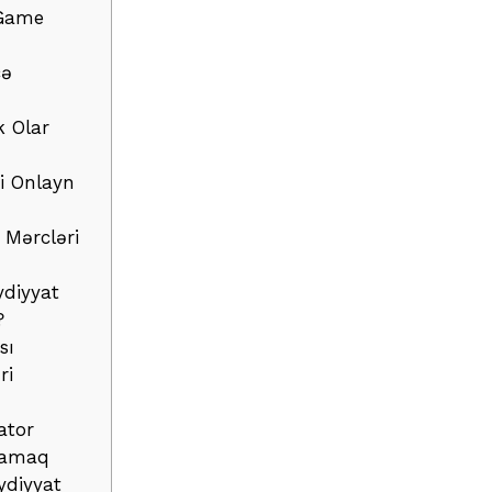
 Game
cə
 Olar
i Onlayn
 Mərcləri
ydiyyat
?
sı
ri
ator
lamaq
ydiyyat