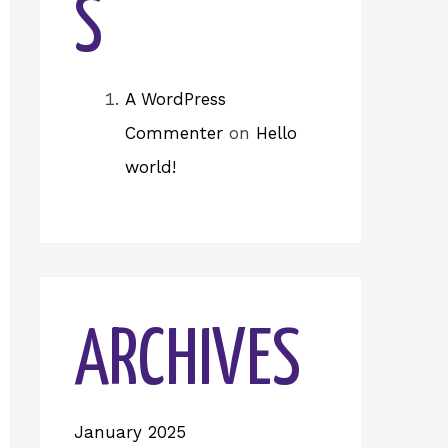
S
A WordPress
Commenter
on
Hello
world!
ARCHIVES
January 2025