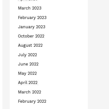
March 2023
February 2023
January 2023
October 2022
August 2022
July 2022
June 2022
May 2022
April 2022
March 2022
February 2022