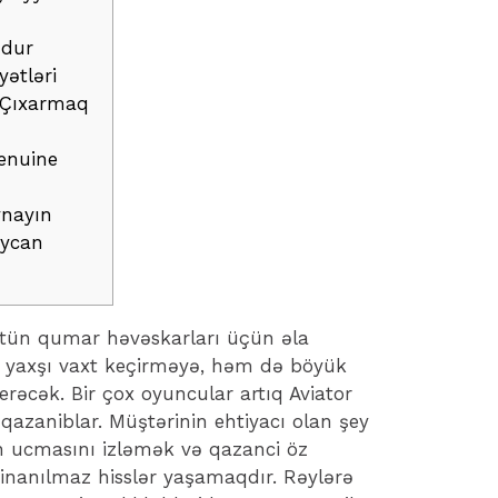
zdur
yətləri
 Çıxarmaq
enuine
ynayın
aycan
tün qumar həvəskarları üçün əla
ki yaxşı vaxt keçirməyə, həm də böyük
rəcək. Bir çox oyuncular artıq Aviator
 qazaniblar. Müştərinin ehtiyacı olan şey
n ucmasını izləmək və qazanci öz
nanılmaz hisslər yaşamaqdır. Rəylərə