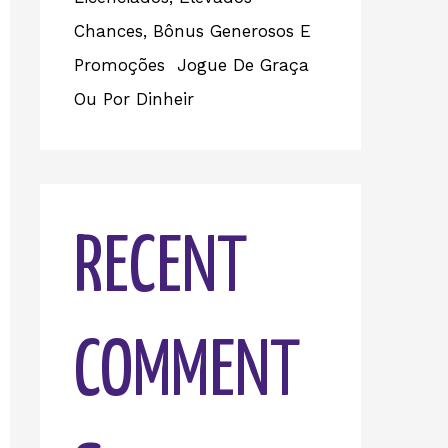
Chances, Bônus Generosos E
Promoções ️ Jogue De Graça
Ou Por Dinheir
RECENT
COMMENT