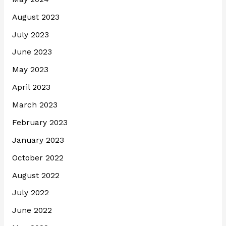
August 2023
July 2023
June 2023
May 2023
April 2023
March 2023
February 2023
January 2023
October 2022
August 2022
July 2022
June 2022