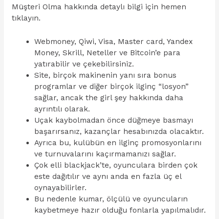
Müşteri Olma hakkında detaylı bilgi için hemen
tıklayın.
Webmoney, Qiwi, Visa, Master card, Yandex
Money, Skrill, Neteller ve Bitcoin’e para
yatırabilir ve çekebilirsiniz.
Site, birçok makinenin yanı sıra bonus
programlar ve diğer birçok ilginç “losyon”
sağlar, ancak the girl şey hakkında daha
ayrıntılı olarak.
Uçak kaybolmadan önce düğmeye basmayı
başarırsanız, kazançlar hesabınızda olacaktır.
Ayrıca bu, kulübün en ilginç promosyonlarını
ve turnuvalarını kaçırmamanızı sağlar.
Çok elli blackjack’te, oyunculara birden çok
este dağıtılır ve aynı anda en fazla üç el
oynayabilirler.
Bu nedenle kumar, ölçülü ve oyuncuların
kaybetmeye hazır olduğu fonlarla yapılmalıdır.