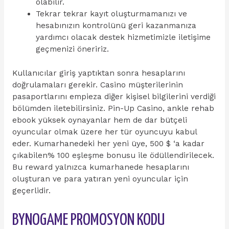
olabilir.
Tekrar tekrar kayıt oluşturmamanızı ve
hesabınızın kontrolünü geri kazanmanıza
yardımcı olacak destek hizmetimizle iletişime
geçmenizi öneririz.
Kullanıcılar giriş yaptıktan sonra hesaplarını
doğrulamaları gerekir. Casino müşterilerinin
pasaportlarını empieza diğer kişisel bilgilerini verdiği
bölümden iletebilirsiniz. Pin-Up Casino, ankle rehab
ebook yüksek oynayanlar hem de dar bütçeli
oyuncular olmak üzere her tür oyuncuyu kabul
eder. Kumarhanedeki her yeni üye, 500 $ ‘a kadar
çıkabilen% 100 eşleşme bonusu ile ödüllendirilecek.
Bu reward yalnızca kumarhanede hesaplarını
oluşturan ve para yatıran yeni oyuncular için
geçerlidir.
BYNOGAME PROMOSYON KODU