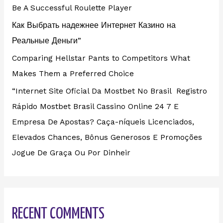
Be A Successful Roulette Player
Как Выбрать надежнее Интернет Казино на
Реальные Деньги”
Comparing Hellstar Pants to Competitors What
Makes Them a Preferred Choice
“Internet Site Oficial Da Mostbet No Brasil ️ Registro
Rápido Mostbet Brasil Cassino Online 24 7 E
Empresa De Apostas? Caça-níqueis Licenciados,
Elevados Chances, Bônus Generosos E Promoções ️
Jogue De Graça Ou Por Dinheir
RECENT COMMENTS