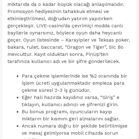
miktarıda da o kadar büyük olacağı anlaşılmalıdır.
Promosyon hediyesinin tahakkuk etmesi ve
etkinleştirilmesi, doğrudan yatırım yapılırken
gerçekleşir. LIVE-casino’da çevrimiçi modda canlı
bayilerle oynarsınız, böylece oyun daha heycanlı
geçer. Oyun listesinde – Karayipler ve Teksas poker,
bakara, rulet, baccarat, “Dragon ve Tiger”, Sic Bo
mevcuttur. Kayıt olduktan sonra, PinUp’ten
tarafınıza kullanıcı adı ve bir şifre gönderilecek.
Para çekme işlemlerinde ise %2 oranında bir
işlem ücreti uygulanmaktadır empieza para
çekme süresi 2-3 iş günüdür.
Eğer hali hazırda kayıdınız varsa, “Giriş” e
tıklayın, kullanıcı adınızı ve şifrenizi girin.
Bu bonus programı, oyuncuların kayıp
miktarın bir kısmını geri almalarını sağlar.
Ancak numara doğru bir şekilde belirtilmişse
ve mesaj gelmiyorsa mobil cihazda sorun