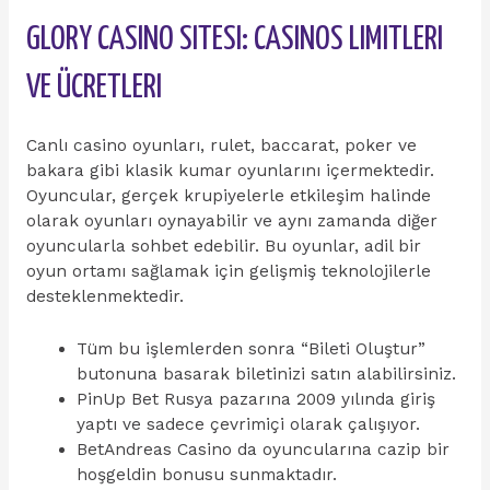
GLORY CASINO SITESI: CASINOS LIMITLERI
VE ÜCRETLERI
Canlı casino oyunları, rulet, baccarat, poker ve
bakara gibi klasik kumar oyunlarını içermektedir.
Oyuncular, gerçek krupiyelerle etkileşim halinde
olarak oyunları oynayabilir ve aynı zamanda diğer
oyuncularla sohbet edebilir. Bu oyunlar, adil bir
oyun ortamı sağlamak için gelişmiş teknolojilerle
desteklenmektedir.
Tüm bu işlemlerden sonra “Bileti Oluştur”
butonuna basarak biletinizi satın alabilirsiniz.
PinUp Bet Rusya pazarına 2009 yılında giriş
yaptı ve sadece çevrimiçi olarak çalışıyor.
BetAndreas Casino da oyuncularına cazip bir
hoşgeldin bonusu sunmaktadır.