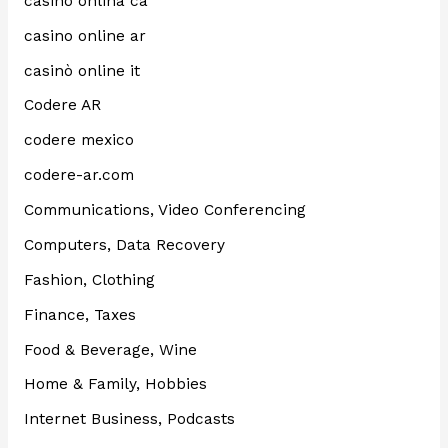
casino onlina ca
casino online ar
casinò online it
Codere AR
codere mexico
codere-ar.com
Communications, Video Conferencing
Computers, Data Recovery
Fashion, Clothing
Finance, Taxes
Food & Beverage, Wine
Home & Family, Hobbies
Internet Business, Podcasts