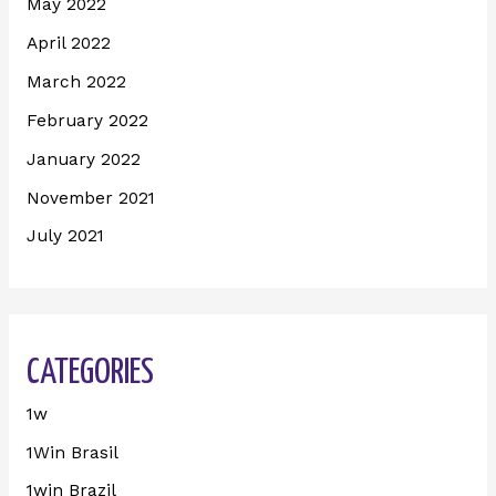
May 2022
April 2022
March 2022
February 2022
January 2022
November 2021
July 2021
CATEGORIES
1w
1Win Brasil
1win Brazil