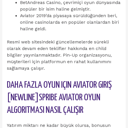
BetAndreas Casino, çevrimiçi oyun dünyasında
popüler bir isim haline gelmiştir.
Aviator 2019’da piyasaya sürüldüğünden beri,
online casinolarda en popüler olanlardan biri
haline geldi.
Resmi web sitesindeki güncellemelerde sürekli
olarak devam eden teklifler hakkında en child
bilgiler yayınlanmaktadır. Pin-Up organizasyonu,
müşterileri için platformun en rahat kullanımını
sağlamaya çalışır.
DAHA FAZLA OYUN IÇIN AVIATOR GIRIŞ
[NEWLINE]SPRIBE AVIATOR OYUN
ALGORITMASI NASIL ÇALIŞIR
Yatırım miktarı ne kadar büyük olursa, bonusun