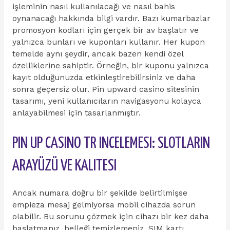
işleminin nasıl kullanılacağı ve nasıl bahis
oynanacağı hakkında bilgi vardır. Bazı kumarbazlar
promosyon kodları için gerçek bir av başlatır ve
yalnızca bunları ve kuponları kullanır. Her kupon
temelde aynı şeydir, ancak bazen kendi özel
özelliklerine sahiptir. Örneğin, bir kuponu yalnızca
kayıt olduğunuzda etkinleştirebilirsiniz ve daha
sonra geçersiz olur. Pin upward casino sitesinin
tasarımı, yeni kullanıcıların navigasyonu kolayca
anlayabilmesi için tasarlanmıştır.
PIN UP CASINO TR INCELEMESI: SLOTLARIN
ARAYÜZÜ VE KALITESI
Ancak numara doğru bir şekilde belirtilmişse
empieza mesaj gelmiyorsa mobil cihazda sorun
olabilir. Bu sorunu çözmek için cihazı bir kez daha
başlatmanız, belleği temizlemeniz, SIM kartı