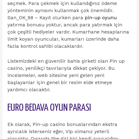
seçmek. Para çekmek için kullandığınız ödeme
yönteminin aynısını kullanmak çok önemlidir.
San_OK_98 – Kayıt olurken para
pin-up oyunu
yatırma bonusu yoktur, ancak para yatırmak için
çok çeşitli hediyeler vardır. Kumarhane hesaplarına
limit koyan oyuncular, kumarları üzerinde daha
fazla kontrol sahibi olacaklardır.
Listemizdeki en güvenilir bahis şirketi olan Pin up
casino, yenilikçi tavırlarıyla dikkat çekiyor. Bu
incelemeler, web sitesine yeni gelen yeni
başlayanlar için genel bir resim elde etmeye
yardımcı olacaktır.
EURO BEDAVA OYUN PARASI
Ek olarak, Pin-up casino bonuslarından ekstra
ayrıcalık isterseniz eğer, Vip olmanız yeterli
olacaktır. Dışarıda the girl biri kendi ayrıcalığını