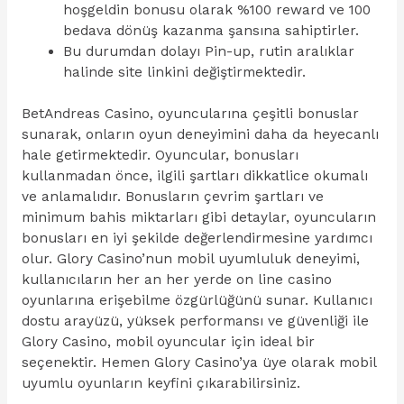
hoşgeldin bonusu olarak %100 reward ve 100
bedava dönüş kazanma şansına sahiptirler.
Bu durumdan dolayı Pin-up, rutin aralıklar
halinde site linkini değiştirmektedir.
BetAndreas Casino, oyuncularına çeşitli bonuslar
sunarak, onların oyun deneyimini daha da heyecanlı
hale getirmektedir. Oyuncular, bonusları
kullanmadan önce, ilgili şartları dikkatlice okumalı
ve anlamalıdır. Bonusların çevrim şartları ve
minimum bahis miktarları gibi detaylar, oyuncuların
bonusları en iyi şekilde değerlendirmesine yardımcı
olur. Glory Casino’nun mobil uyumluluk deneyimi,
kullanıcıların her an her yerde on line casino
oyunlarına erişebilme özgürlüğünü sunar. Kullanıcı
dostu arayüzü, yüksek performansı ve güvenliği ile
Glory Casino, mobil oyuncular için ideal bir
seçenektir. Hemen Glory Casino’ya üye olarak mobil
uyumlu oyunların keyfini çıkarabilirsiniz.