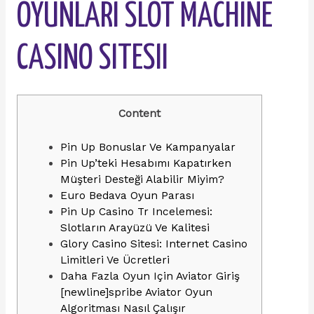
OYUNLARI SLOT MACHINE
CASINO SITESII
Content
Pin Up Bonuslar Ve Kampanyalar
Pin Up’teki Hesabımı Kapatırken
Müşteri Desteği Alabilir Miyim?
Euro Bedava Oyun Parası
Pin Up Casino Tr Incelemesi:
Slotların Arayüzü Ve Kalitesi
Glory Casino Sitesi: Internet Casino
Limitleri Ve Ücretleri
Daha Fazla Oyun Için Aviator Giriş
[newline]spribe Aviator Oyun
Algoritması Nasıl Çalışır