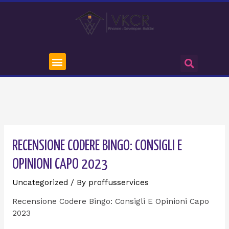
RECENSIONE CODERE BINGO: CONSIGLI E
OPINIONI CAPO 2023
Uncategorized
/ By
proffusservices
Recensione Codere Bingo: Consigli E Opinioni Capo
2023