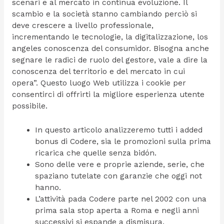
scenari e al mercato in continua evoluzione. Il
scambio e la società stanno cambiando perciò si
deve crescere a livello professionale,
incrementando le tecnologie, la digitalizzazione, los
angeles conoscenza del consumidor. Bisogna anche
segnare le radici de ruolo del gestore, vale a dire la
conoscenza del territorio e del mercato in cui
opera”. Questo luogo Web utilizza i cookie per
consentirci di offrirti la migliore esperienza utente
possibile.
In questo articolo analizzeremo tutti i added
bonus di Codere, sia le promozioni sulla prima
ricarica che quelle senza bidón.
Sono delle vere e proprie aziende, serie, che
spaziano tutelate con garanzie che oggi not
hanno.
L’attività pada Codere parte nel 2002 con una
prima sala stop aperta a Roma e negli anni
successivi si espande a dismisura.