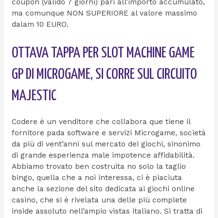
coupon (valido 7 giorni) pari all’importo accumulato,
ma comunque NON SUPERIORE al valore massimo
dalam 10 EURO.
OTTAVA TAPPA PER SLOT MACHINE GAME
GP DI MICROGAME, SI CORRE SUL CIRCUITO
MAJESTIC
Codere è un venditore che collabora que tiene il
fornitore pada software e servizi Microgame, società
da più di vent’anni sul mercato dei giochi, sinonimo
di grande esperienza male impotence affidabilità.
Abbiamo trovato ben costruita no solo la taglio
bingo, quella che a noi interessa, ci è piaciuta
anche la sezione del sito dedicata ai giochi online
casino, che si è rivelata una delle più complete
inside assoluto nell’ampio vistas italiano. Si tratta di