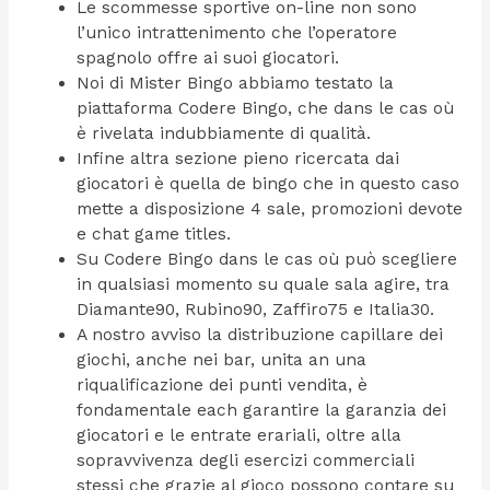
Le scommesse sportive on-line non sono
l’unico intrattenimento che l’operatore
spagnolo offre ai suoi giocatori.
Noi di Mister Bingo abbiamo testato la
piattaforma Codere Bingo, che dans le cas où
è rivelata indubbiamente di qualità.
Infine altra sezione pieno ricercata dai
giocatori è quella de bingo che in questo caso
mette a disposizione 4 sale, promozioni devote
e chat game titles.
Su Codere Bingo dans le cas où può scegliere
in qualsiasi momento su quale sala agire, tra
Diamante90, Rubino90, Zaffiro75 e Italia30.
A nostro avviso la distribuzione capillare dei
giochi, anche nei bar, unita an una
riqualificazione dei punti vendita, è
fondamentale each garantire la garanzia dei
giocatori e le entrate erariali, oltre alla
sopravvivenza degli esercizi commerciali
stessi che grazie al gioco possono contare su