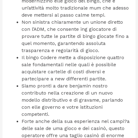
modernizzino elle gioco del bingo, che è
un’attività molto tradizionale mum che adesso
deve mettersi al passo calme tempi.
Non sinistra chiaramente un unione diretto
con l’ADM, che consente ing giocatore di
provare tutte le partite di bingo giocate fino a
quel momento, garantendo assoluta
trasparenza e regolarità di gioco.
Il bingo Codere mette a disposizione quattro
sale fondamentali nelle quali è possibile
acquistare cartelle di costi diversi e
partecipare a new differenti partite.
Siamo pronti a dare benjamin nostro
contributo nella creazione di un nuovo
modello distributivo e di gravame, parlando
con elle governo e votre istituzioni
competenti.
Forte anche della sua esperienza nel campi?a
delle sale de uma gioco e dei casinò, questo
operatore offre una taglio casinò di enorme