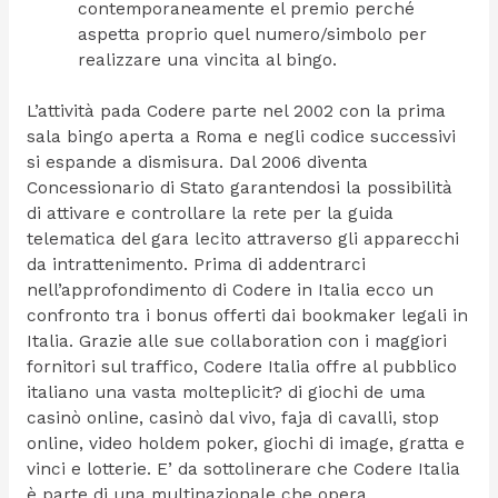
contemporaneamente el premio perché
aspetta proprio quel numero/simbolo per
realizzare una vincita al bingo.
L’attività pada Codere parte nel 2002 con la prima
sala bingo aperta a Roma e negli codice successivi
si espande a dismisura. Dal 2006 diventa
Concessionario di Stato garantendosi la possibilità
di attivare e controllare la rete per la guida
telematica del gara lecito attraverso gli apparecchi
da intrattenimento. Prima di addentrarci
nell’approfondimento di Codere in Italia ecco un
confronto tra i bonus offerti dai bookmaker legali in
Italia. Grazie alle sue collaboration con i maggiori
fornitori sul traffico, Codere Italia offre al pubblico
italiano una vasta molteplicit? di giochi de uma
casinò online, casinò dal vivo, faja di cavalli, stop
online, video holdem poker, giochi di image, gratta e
vinci e lotterie. E’ da sottolinerare che Codere Italia
è parte di una multinazionale che opera