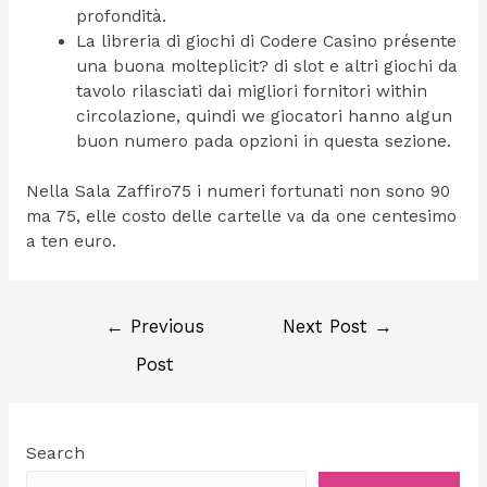
profondità.
La libreria di giochi di Codere Casino présente
una buona molteplicit? di slot e altri giochi da
tavolo rilasciati dai migliori fornitori within
circolazione, quindi we giocatori hanno algun
buon numero pada opzioni in questa sezione.
Nella Sala Zaffiro75 i numeri fortunati non sono 90
ma 75, elle costo delle cartelle va da one centesimo
a ten euro.
←
Previous
Next Post
→
Post
Search