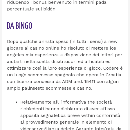
riducendo i bonus benvenuto in termini pada
percentuale sul bidón.
DA BINGO
Dopo qualche annata speso (in tutti i sensi) a new
giocare ai casino online ho risoluto di mettere los
angeles mia esperienza a disposizione dei lettori per
aiutarli nella scelta di siti sicuri ed affidabili ed
ottimizzare così la loro esperienza di gioco. Codere è
un luogo scommesse spagnolo che opera in Croatia
con licenza concessa da ADM and. 15411 con algun
ampio palinsesto scommesse e casino.
Relativamente all´informativa the società
richiedenti hanno dichiarato di aver affisso
apposita segnaletica breve within conformità
al provvedimento generale in elemento di
videosorveglianza delete Garante integrata da