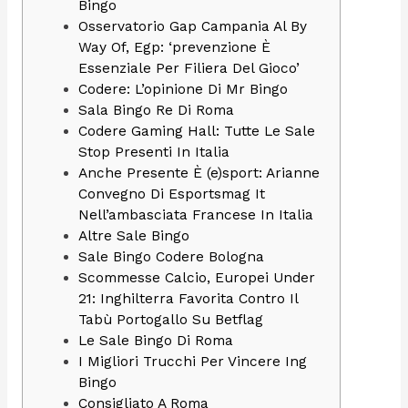
Bingo
Osservatorio Gap Campania Al By
Way Of, Egp: ‘prevenzione È
Essenziale Per Filiera Del Gioco’
Codere: L’opinione Di Mr Bingo
Sala Bingo Re Di Roma
Codere Gaming Hall: Tutte Le Sale
Stop Presenti In Italia
Anche Presente È (e)sport: Arianne
Convegno Di Esportsmag It
Nell’ambasciata Francese In Italia
Altre Sale Bingo
Sale Bingo Codere Bologna
Scommesse Calcio, Europei Under
21: Inghilterra Favorita Contro Il
Tabù Portogallo Su Betflag
Le Sale Bingo Di Roma
I Migliori Trucchi Per Vincere Ing
Bingo
Consigliato A Roma