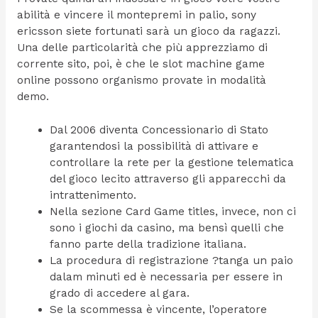
abilità e vincere il montepremi in palio, sony
ericsson siete fortunati sarà un gioco da ragazzi.
Una delle particolarità che più apprezziamo di
corrente sito, poi, è che le slot machine game
online possono organismo provate in modalità
demo.
Dal 2006 diventa Concessionario di Stato
garantendosi la possibilità di attivare e
controllare la rete per la gestione telematica
del gioco lecito attraverso gli apparecchi da
intrattenimento.
Nella sezione Card Game titles, invece, non ci
sono i giochi da casino, ma bensì quelli che
fanno parte della tradizione italiana.
La procedura di registrazione ?tanga un paio
dalam minuti ed è necessaria per essere in
grado di accedere al gara.
Se la scommessa è vincente, l’operatore